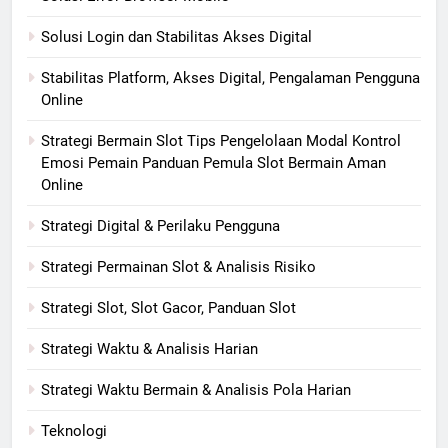
Solusi Login dan Stabilitas Akses Digital
Stabilitas Platform, Akses Digital, Pengalaman Pengguna
Online
Strategi Bermain Slot Tips Pengelolaan Modal Kontrol
Emosi Pemain Panduan Pemula Slot Bermain Aman
Online
Strategi Digital & Perilaku Pengguna
Strategi Permainan Slot & Analisis Risiko
Strategi Slot, Slot Gacor, Panduan Slot
Strategi Waktu & Analisis Harian
Strategi Waktu Bermain & Analisis Pola Harian
Teknologi