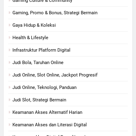
Gaming Culture & Community
Gaming, Promo & Bonus, Strategi Bermain
Gaya Hidup & Koleksi
Health & Lifestyle
Infrastruktur Platform Digital
Judi Bola, Taruhan Online
Judi Online, Slot Online, Jackpot Progresif
Judi Online, Teknologi, Panduan
Judi Slot, Strategi Bermain
Keamanan Akses Alternatif Harian
Keamanan Akses dan Literasi Digital