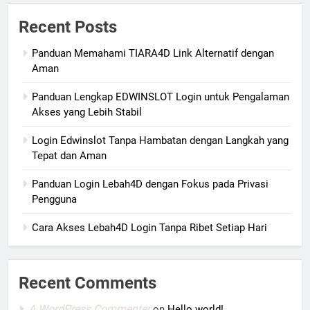
Recent Posts
Panduan Memahami TIARA4D Link Alternatif dengan
Aman
Panduan Lengkap EDWINSLOT Login untuk Pengalaman
Akses yang Lebih Stabil
Login Edwinslot Tanpa Hambatan dengan Langkah yang
Tepat dan Aman
Panduan Login Lebah4D dengan Fokus pada Privasi
Pengguna
Cara Akses Lebah4D Login Tanpa Ribet Setiap Hari
Recent Comments
A WordPress Commenter
on
Hello world!