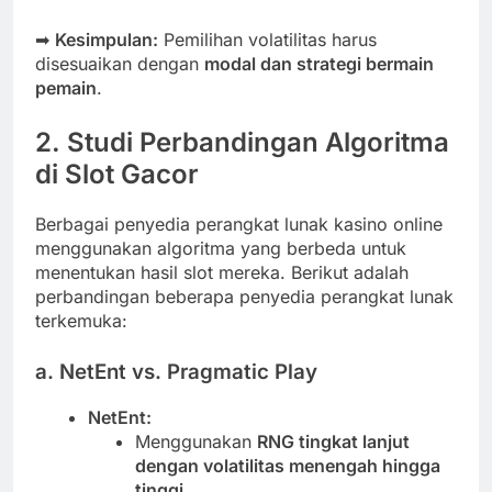
➡
Kesimpulan:
Pemilihan volatilitas harus
disesuaikan dengan
modal dan strategi bermain
pemain
.
2. Studi Perbandingan Algoritma
di Slot Gacor
Berbagai penyedia perangkat lunak kasino online
menggunakan algoritma yang berbeda untuk
menentukan hasil slot mereka. Berikut adalah
perbandingan beberapa penyedia perangkat lunak
terkemuka:
a. NetEnt vs. Pragmatic Play
NetEnt:
Menggunakan
RNG tingkat lanjut
dengan volatilitas menengah hingga
tinggi
.