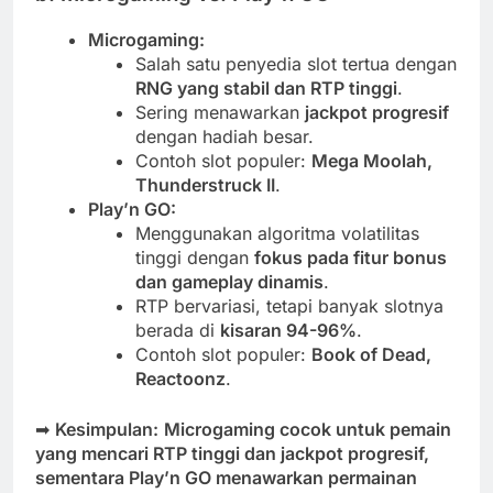
Microgaming:
Salah satu penyedia slot tertua dengan
RNG yang stabil dan RTP tinggi
.
Sering menawarkan
jackpot progresif
dengan hadiah besar.
Contoh slot populer:
Mega Moolah,
Thunderstruck II
.
Play’n GO:
Menggunakan algoritma volatilitas
tinggi dengan
fokus pada fitur bonus
dan gameplay dinamis
.
RTP bervariasi, tetapi banyak slotnya
berada di
kisaran 94-96%
.
Contoh slot populer:
Book of Dead,
Reactoonz
.
➡
Kesimpulan:
Microgaming cocok untuk pemain
yang mencari RTP tinggi dan jackpot progresif,
sementara Play’n GO menawarkan permainan