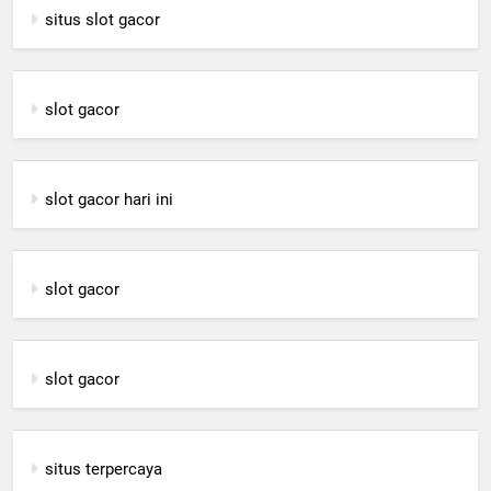
situs slot gacor
slot gacor
slot gacor hari ini
slot gacor
slot gacor
situs terpercaya