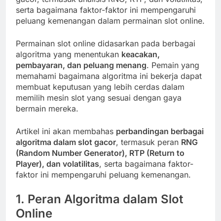
serta bagaimana faktor-faktor ini mempengaruhi
peluang kemenangan dalam permainan slot online.
Permainan slot online didasarkan pada berbagai
algoritma yang menentukan
keacakan,
pembayaran, dan peluang menang
. Pemain yang
memahami bagaimana algoritma ini bekerja dapat
membuat keputusan yang lebih cerdas dalam
memilih mesin slot yang sesuai dengan gaya
bermain mereka.
Artikel ini akan membahas
perbandingan berbagai
algoritma dalam slot gacor
, termasuk peran
RNG
(Random Number Generator), RTP (Return to
Player), dan volatilitas
, serta bagaimana faktor-
faktor ini mempengaruhi peluang kemenangan.
1. Peran Algoritma dalam Slot
Online