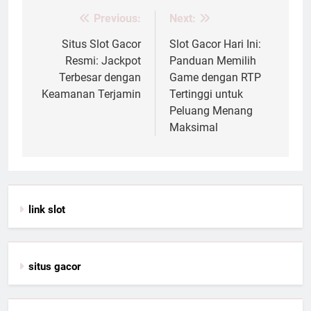
Previous:
Next:
Post
navigation
Situs Slot Gacor
Slot Gacor Hari Ini:
Resmi: Jackpot
Panduan Memilih
Terbesar dengan
Game dengan RTP
Keamanan Terjamin
Tertinggi untuk
Peluang Menang
Maksimal
link slot
situs gacor