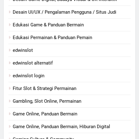
Desain UI/UX / Pengalaman Pengguna / Situs Judi
Edukasi Game & Panduan Bermain
Edukasi Permainan & Panduan Pemain
edwinslot
edwinslot alternatif
edwinslot login
Fitur Slot & Strategi Permainan
Gambling, Slot Online, Permainan
Game Online, Panduan Bermain
Game Online, Panduan Bermain, Hiburan Digital