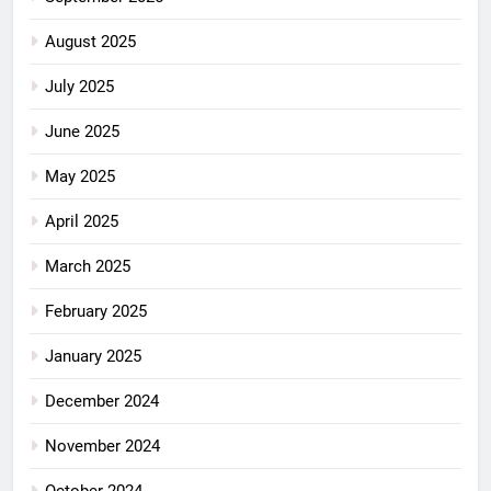
August 2025
July 2025
June 2025
May 2025
April 2025
March 2025
February 2025
January 2025
December 2024
November 2024