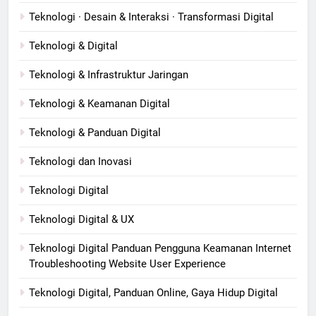
Teknologi · Desain & Interaksi · Transformasi Digital
Teknologi & Digital
Teknologi & Infrastruktur Jaringan
Teknologi & Keamanan Digital
Teknologi & Panduan Digital
Teknologi dan Inovasi
Teknologi Digital
Teknologi Digital & UX
Teknologi Digital Panduan Pengguna Keamanan Internet
Troubleshooting Website User Experience
Teknologi Digital, Panduan Online, Gaya Hidup Digital