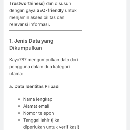
Trustworthiness)
dan disusun
dengan gaya
SEO-friendly
untuk
menjamin aksesibilitas dan
relevansi informasi.
1. Jenis Data yang
Dikumpulkan
Kaya787 mengumpulkan data dari
pengguna dalam dua kategori
utama:
a.
Data Identitas Pribadi
Nama lengkap
Alamat email
Nomor telepon
Tanggal lahir (jika
diperlukan untuk verifikasi)