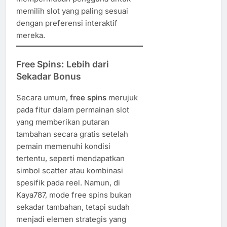
memilih slot yang paling sesuai
dengan preferensi interaktif
mereka.
Free Spins: Lebih dari
Sekadar Bonus
Secara umum,
free spins
merujuk
pada fitur dalam permainan slot
yang memberikan putaran
tambahan secara gratis setelah
pemain memenuhi kondisi
tertentu, seperti mendapatkan
simbol scatter atau kombinasi
spesifik pada reel. Namun, di
Kaya787, mode free spins bukan
sekadar tambahan, tetapi sudah
menjadi elemen strategis yang