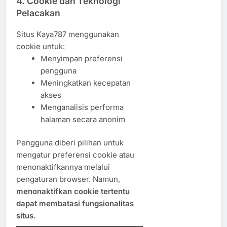
4. Cookie dan Teknologi
Pelacakan
Situs Kaya787 menggunakan
cookie untuk:
Menyimpan preferensi
pengguna
Meningkatkan kecepatan
akses
Menganalisis performa
halaman secara anonim
Pengguna diberi pilihan untuk
mengatur preferensi cookie atau
menonaktifkannya melalui
pengaturan browser. Namun,
menonaktifkan cookie tertentu
dapat membatasi fungsionalitas
situs.