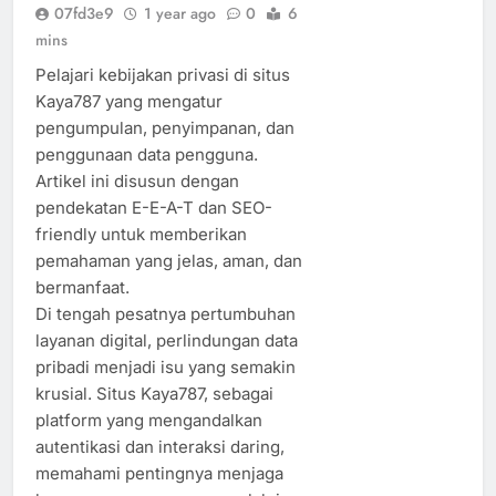
07fd3e9
1 year ago
0
6
mins
Pelajari kebijakan privasi di situs
Kaya787 yang mengatur
pengumpulan, penyimpanan, dan
penggunaan data pengguna.
Artikel ini disusun dengan
pendekatan E-E-A-T dan SEO-
friendly untuk memberikan
pemahaman yang jelas, aman, dan
bermanfaat.
Di tengah pesatnya pertumbuhan
layanan digital, perlindungan data
pribadi menjadi isu yang semakin
krusial. Situs Kaya787, sebagai
platform yang mengandalkan
autentikasi dan interaksi daring,
memahami pentingnya menjaga