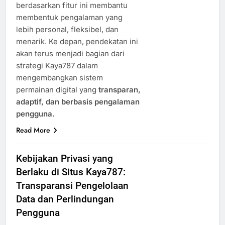
berdasarkan fitur ini membantu
membentuk pengalaman yang
lebih personal, fleksibel, dan
menarik. Ke depan, pendekatan ini
akan terus menjadi bagian dari
strategi Kaya787 dalam
mengembangkan sistem
permainan digital yang
transparan,
adaptif, dan berbasis pengalaman
pengguna.
Read More
Kebijakan Privasi yang
Berlaku di Situs Kaya787:
Transparansi Pengelolaan
Data dan Perlindungan
Pengguna