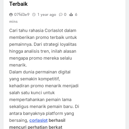
Terbaik
07fd3e9
1 year ago
0
6
mins
Cari tahu rahasia Corlaslot dalam
memberikan promo terbaik untuk
pemainnya. Dari strategi loyalitas
hingga analisis tren, inilah alasan
mengapa promo mereka selalu
menarik.
Dalam dunia permainan digital
yang semakin kompetitif,
kehadiran promo menarik menjadi
salah satu kunci untuk
mempertahankan pemain lama
sekaligus menarik pemain baru. Di
antara banyaknya platform yang
bersaing,
corlaslot
berhasil
mencuri perhatian berkat