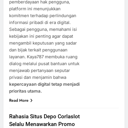
pemberdayaan hak pengguna,
platform ini menunjukkan
komitmen terhadap perlindungan
informasi pribadi di era digital.
Sebagai pengguna, memahami isi
kebijakan ini penting agar dapat
mengambil keputusan yang sadar
dan bijak terkait penggunaan
layanan. Kaya787 membuka ruang
dialog melalui pusat bantuan untuk
menjawab pertanyaan seputar
privasi dan menjamin bahwa
kepercayaan digital tetap menjadi
prioritas utama.
Read More
Rahasia Situs Depo Corlaslot
Selalu Menawarkan Promo