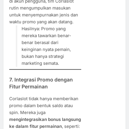
di akun pengguna, tim Corlaslot
rutin mengumpulkan masukan
untuk menyempurnakan jenis dan
waktu promo yang akan datang.
Hasilnya: Promo yang
mereka tawarkan benar-
benar berasal dari
keinginan nyata pemain,
bukan hanya strategi
marketing semata.
7.
Integrasi Promo dengan
Fitur Permainan
Corlaslot tidak hanya memberikan
promo dalam bentuk saldo atau
spin. Mereka juga
mengintegrasikan bonus langsung
ke dalam fitur permainan
, seperti: