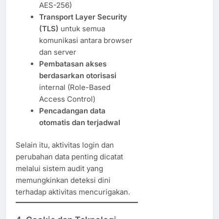
AES-256)
Transport Layer Security
(TLS)
untuk semua
komunikasi antara browser
dan server
Pembatasan akses
berdasarkan otorisasi
internal (Role-Based
Access Control)
Pencadangan data
otomatis dan terjadwal
Selain itu, aktivitas login dan
perubahan data penting dicatat
melalui sistem audit yang
memungkinkan deteksi dini
terhadap aktivitas mencurigakan.