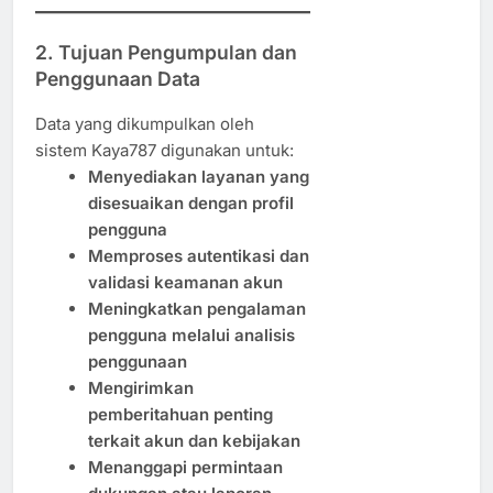
2. Tujuan Pengumpulan dan
Penggunaan Data
Data yang dikumpulkan oleh
sistem Kaya787 digunakan untuk:
Menyediakan layanan yang
disesuaikan dengan profil
pengguna
Memproses autentikasi dan
validasi keamanan akun
Meningkatkan pengalaman
pengguna melalui analisis
penggunaan
Mengirimkan
pemberitahuan penting
terkait akun dan kebijakan
Menanggapi permintaan