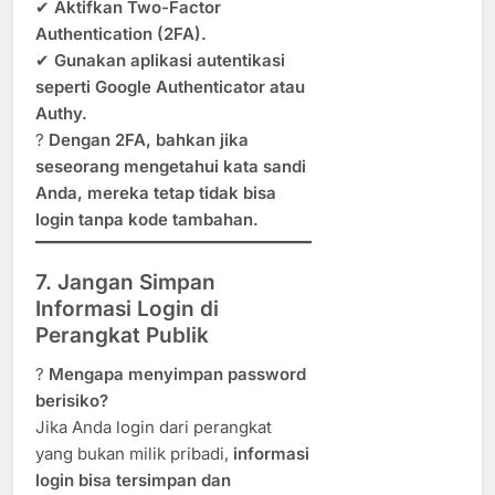
✔
Aktifkan Two-Factor
Authentication (2FA).
✔
Gunakan aplikasi autentikasi
seperti Google Authenticator atau
Authy.
?
Dengan 2FA, bahkan jika
seseorang mengetahui kata sandi
Anda, mereka tetap tidak bisa
login tanpa kode tambahan.
7. Jangan Simpan
Informasi Login di
Perangkat Publik
?
Mengapa menyimpan password
berisiko?
Jika Anda login dari perangkat
yang bukan milik pribadi,
informasi
login bisa tersimpan dan