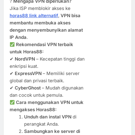
?
Mengapa VPN diperlukan?
Jika ISP memblokir akses ke
horas88 link alternatif
,
VPN bisa
membantu membuka akses
dengan menyembunyikan alamat
IP Anda
.
Rekomendasi VPN terbaik
untuk Horas88:
✔
NordVPN
– Kecepatan tinggi dan
enkripsi kuat.
✔
ExpressVPN
– Memiliki server
global dan privasi terbaik.
✔
CyberGhost
– Mudah digunakan
dan cocok untuk pemula.
Cara menggunakan VPN untuk
mengakses Horas88:
Unduh dan instal VPN
di
perangkat Anda.
Sambungkan ke server di