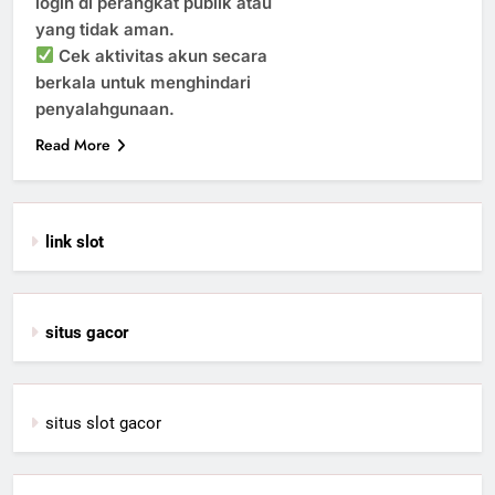
login di perangkat publik atau
yang tidak aman.
Cek aktivitas akun secara
berkala untuk menghindari
penyalahgunaan.
Read More
link slot
situs gacor
situs slot gacor