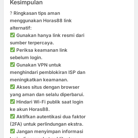
Kesimpulan
?
Ringkasan tips aman
menggunakan Horas88 link
alternatif:
Gunakan hanya link resmi dari
sumber terpercaya.
Periksa keamanan link
sebelum login.
Gunakan VPN untuk
menghindari pemblokiran ISP dan
meningkatkan keamanan.
Akses situs dengan browser
yang aman dan selalu diperbarui.
Hindari Wi-Fi publik saat login
ke akun Horas88.
Aktifkan autentikasi dua faktor
(2FA) untuk perlindungan ekstra.
Jangan menyimpan informasi