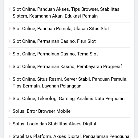
Slot Online, Panduan Akses, Tips Browser, Stabilitas
Sistem, Keamanan Akun, Edukasi Pemain
Slot Online, Panduan Pemula, Ulasan Situs Slot
Slot Online, Permainan Casino, Fitur Slot
Slot Online, Permainan Casino, Tema Slot
Slot Online, Permainan Kasino, Pembayaran Progresif
Slot Online, Situs Resmi, Server Stabil, Panduan Pemula,
Tips Bermain, Layanan Pelanggan
Slot Online, Teknologi Gaming, Analisis Data Perjudian
Solusi Error Browser Mobile
Solusi Login dan Stabilitas Akses Digital
Stabilitas Platform, Akses Digital, Pengalaman Pengguna