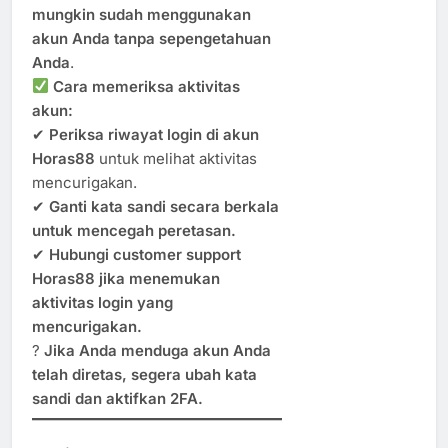
mungkin sudah menggunakan
akun Anda tanpa sepengetahuan
Anda
.
Cara memeriksa aktivitas
akun:
✔
Periksa riwayat login di akun
Horas88
untuk melihat aktivitas
mencurigakan.
✔
Ganti kata sandi secara berkala
untuk mencegah peretasan.
✔
Hubungi customer support
Horas88 jika menemukan
aktivitas login yang
mencurigakan.
?
Jika Anda menduga akun Anda
telah diretas, segera ubah kata
sandi dan aktifkan 2FA.