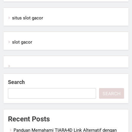
situs slot gacor
slot gacor
Search
SEARCH
Recent Posts
Panduan Memahami TIARA4D Link Alternatif dengan