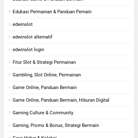
Edukasi Permainan & Panduan Pemain
edwinslot
edwinslot alternatif
edwinslot login
Fitur Slot & Strategi Permainan
Gambling, Slot Online, Permainan
Game Online, Panduan Bermain
Game Online, Panduan Bermain, Hiburan Digital
Gaming Culture & Community
Gaming, Promo & Bonus, Strategi Bermain
Gaya Hidup & Koleksi