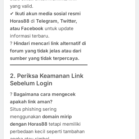
yang valid.
✔
Ikuti akun media sosial resmi
Horas88
di
Telegram, Twitter,
atau Facebook
untuk update
informasi terbaru.
?
Hindari mencari link alternatif di
forum yang tidak jelas atau dari
sumber yang tidak terpercaya.
2. Periksa Keamanan Link
Sebelum Login
?
Bagaimana cara mengecek
apakah link aman?
Situs phishing sering
menggunakan
domain mirip
dengan Horas88
tetapi memiliki
perbedaan kecil seperti tambahan
angka atau simbol.