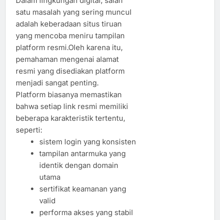
Dalam lingkungan digital, salah
satu masalah yang sering muncul
adalah keberadaan situs tiruan
yang mencoba meniru tampilan
platform resmi.Oleh karena itu,
pemahaman mengenai alamat
resmi yang disediakan platform
menjadi sangat penting.
Platform biasanya memastikan
bahwa setiap link resmi memiliki
beberapa karakteristik tertentu,
seperti:
sistem login yang konsisten
tampilan antarmuka yang
identik dengan domain
utama
sertifikat keamanan yang
valid
performa akses yang stabil