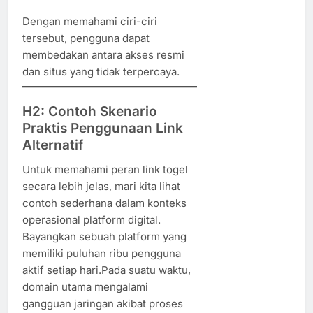
Dengan memahami ciri-ciri
tersebut, pengguna dapat
membedakan antara akses resmi
dan situs yang tidak terpercaya.
H2: Contoh Skenario
Praktis Penggunaan Link
Alternatif
Untuk memahami peran link togel
secara lebih jelas, mari kita lihat
contoh sederhana dalam konteks
operasional platform digital.
Bayangkan sebuah platform yang
memiliki puluhan ribu pengguna
aktif setiap hari.Pada suatu waktu,
domain utama mengalami
gangguan jaringan akibat proses