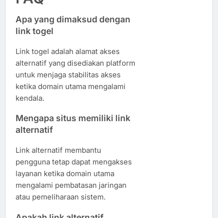
Apa yang dimaksud dengan
link togel
Link togel adalah alamat akses
alternatif yang disediakan platform
untuk menjaga stabilitas akses
ketika domain utama mengalami
kendala.
Mengapa situs memiliki link
alternatif
Link alternatif membantu
pengguna tetap dapat mengakses
layanan ketika domain utama
mengalami pembatasan jaringan
atau pemeliharaan sistem.
Apakah link alternatif