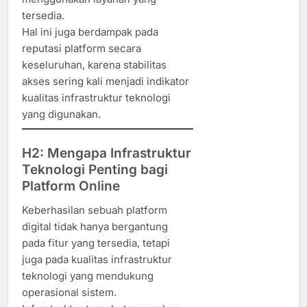
tersedia.
Hal ini juga berdampak pada
reputasi platform secara
keseluruhan, karena stabilitas
akses sering kali menjadi indikator
kualitas infrastruktur teknologi
yang digunakan.
H2: Mengapa Infrastruktur
Teknologi Penting bagi
Platform Online
Keberhasilan sebuah platform
digital tidak hanya bergantung
pada fitur yang tersedia, tetapi
juga pada kualitas infrastruktur
teknologi yang mendukung
operasional sistem.