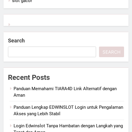
slot gacor
Search
SEARCH
Recent Posts
Panduan Memahami TIARA4D Link Alternatif dengan
Aman
Panduan Lengkap EDWINSLOT Login untuk Pengalaman
Akses yang Lebih Stabil
Login Edwinslot Tanpa Hambatan dengan Langkah yang