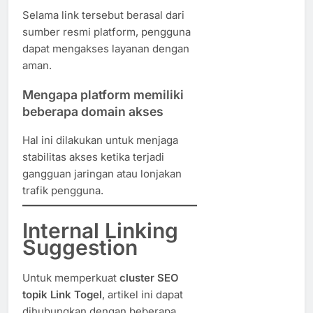
Selama link tersebut berasal dari
sumber resmi platform, pengguna
dapat mengakses layanan dengan
aman.
Mengapa platform memiliki
beberapa domain akses
Hal ini dilakukan untuk menjaga
stabilitas akses ketika terjadi
gangguan jaringan atau lonjakan
trafik pengguna.
Internal Linking
Suggestion
Untuk memperkuat
cluster SEO
topik Link Togel
, artikel ini dapat
dihubungkan dengan beberapa