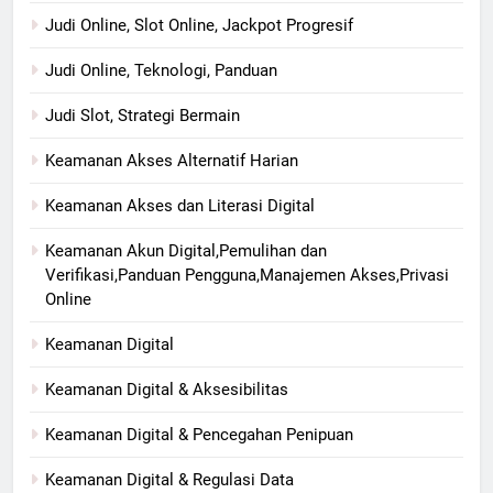
Judi Online, Slot Online, Jackpot Progresif
Judi Online, Teknologi, Panduan
Judi Slot, Strategi Bermain
Keamanan Akses Alternatif Harian
Keamanan Akses dan Literasi Digital
Keamanan Akun Digital,Pemulihan dan
Verifikasi,Panduan Pengguna,Manajemen Akses,Privasi
Online
Keamanan Digital
Keamanan Digital & Aksesibilitas
Keamanan Digital & Pencegahan Penipuan
Keamanan Digital & Regulasi Data