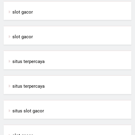
slot gacor
slot gacor
situs terpercaya
situs terpercaya
situs slot gacor