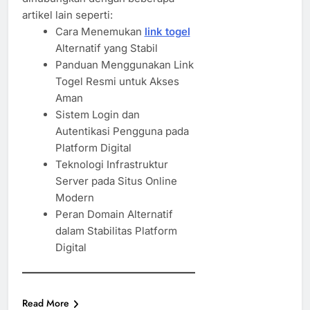
artikel lain seperti:
Cara Menemukan
link togel
Alternatif yang Stabil
Panduan Menggunakan Link
Togel Resmi untuk Akses
Aman
Sistem Login dan
Autentikasi Pengguna pada
Platform Digital
Teknologi Infrastruktur
Server pada Situs Online
Modern
Peran Domain Alternatif
dalam Stabilitas Platform
Digital
Read More