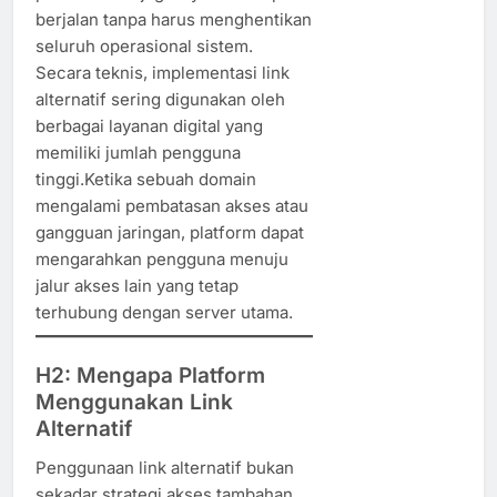
berjalan tanpa harus menghentikan
seluruh operasional sistem.
Secara teknis, implementasi link
alternatif sering digunakan oleh
berbagai layanan digital yang
memiliki jumlah pengguna
tinggi.Ketika sebuah domain
mengalami pembatasan akses atau
gangguan jaringan, platform dapat
mengarahkan pengguna menuju
jalur akses lain yang tetap
terhubung dengan server utama.
H2: Mengapa Platform
Menggunakan Link
Alternatif
Penggunaan link alternatif bukan
sekadar strategi akses tambahan,