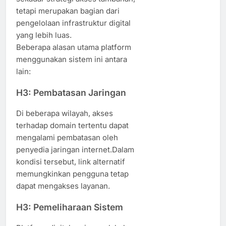
tetapi merupakan bagian dari
pengelolaan infrastruktur digital
yang lebih luas.
Beberapa alasan utama platform
menggunakan sistem ini antara
lain:
H3: Pembatasan Jaringan
Di beberapa wilayah, akses
terhadap domain tertentu dapat
mengalami pembatasan oleh
penyedia jaringan internet.Dalam
kondisi tersebut, link alternatif
memungkinkan pengguna tetap
dapat mengakses layanan.
H3: Pemeliharaan Sistem