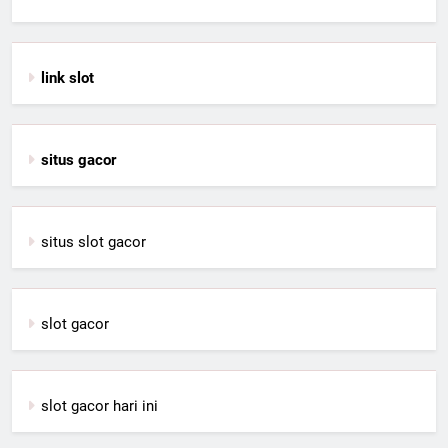
link slot
situs gacor
situs slot gacor
slot gacor
slot gacor hari ini