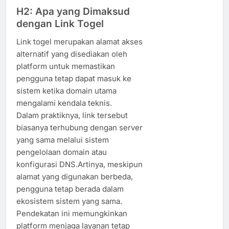
H2: Apa yang Dimaksud
dengan Link Togel
Link togel merupakan alamat akses
alternatif yang disediakan oleh
platform untuk memastikan
pengguna tetap dapat masuk ke
sistem ketika domain utama
mengalami kendala teknis.
Dalam praktiknya, link tersebut
biasanya terhubung dengan server
yang sama melalui sistem
pengelolaan domain atau
konfigurasi DNS.Artinya, meskipun
alamat yang digunakan berbeda,
pengguna tetap berada dalam
ekosistem sistem yang sama.
Pendekatan ini memungkinkan
platform menjaga layanan tetap