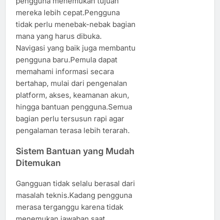
pengguna menemukan tujuan
mereka lebih cepat.Pengguna
tidak perlu menebak-nebak bagian
mana yang harus dibuka.
Navigasi yang baik juga membantu
pengguna baru.Pemula dapat
memahami informasi secara
bertahap, mulai dari pengenalan
platform, akses, keamanan akun,
hingga bantuan pengguna.Semua
bagian perlu tersusun rapi agar
pengalaman terasa lebih terarah.
Sistem Bantuan yang Mudah
Ditemukan
Gangguan tidak selalu berasal dari
masalah teknis.Kadang pengguna
merasa terganggu karena tidak
menemukan jawaban saat