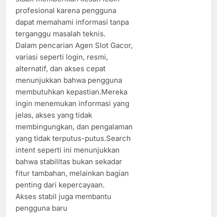
profesional karena pengguna
dapat memahami informasi tanpa
terganggu masalah teknis.
Dalam pencarian Agen Slot Gacor,
variasi seperti login, resmi,
alternatif, dan akses cepat
menunjukkan bahwa pengguna
membutuhkan kepastian.Mereka
ingin menemukan informasi yang
jelas, akses yang tidak
membingungkan, dan pengalaman
yang tidak terputus-putus.Search
intent seperti ini menunjukkan
bahwa stabilitas bukan sekadar
fitur tambahan, melainkan bagian
penting dari kepercayaan.
Akses stabil juga membantu
pengguna baru