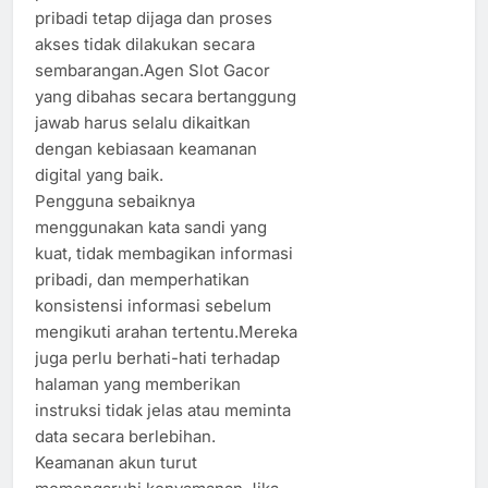
pribadi tetap dijaga dan proses
akses tidak dilakukan secara
sembarangan.Agen Slot Gacor
yang dibahas secara bertanggung
jawab harus selalu dikaitkan
dengan kebiasaan keamanan
digital yang baik.
Pengguna sebaiknya
menggunakan kata sandi yang
kuat, tidak membagikan informasi
pribadi, dan memperhatikan
konsistensi informasi sebelum
mengikuti arahan tertentu.Mereka
juga perlu berhati-hati terhadap
halaman yang memberikan
instruksi tidak jelas atau meminta
data secara berlebihan.
Keamanan akun turut