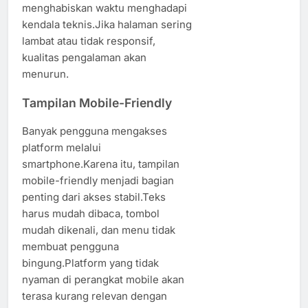
menghabiskan waktu menghadapi
kendala teknis.Jika halaman sering
lambat atau tidak responsif,
kualitas pengalaman akan
menurun.
Tampilan Mobile-Friendly
Banyak pengguna mengakses
platform melalui
smartphone.Karena itu, tampilan
mobile-friendly menjadi bagian
penting dari akses stabil.Teks
harus mudah dibaca, tombol
mudah dikenali, dan menu tidak
membuat pengguna
bingung.Platform yang tidak
nyaman di perangkat mobile akan
terasa kurang relevan dengan