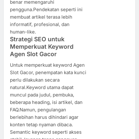
benar memengaruhi
pengguna.Pendekatan seperti ini
membuat artikel terasa lebih
informatif, profesional, dan
human-like.
Strategi SEO untuk
Memperkuat Keyword
Agen Slot Gacor
Untuk memperkuat keyword Agen
Slot Gacor, penempatan kata kunci
perlu dilakukan secara
natural.Keyword utama dapat
muncul pada judul, pembuka,
beberapa heading, isi artikel, dan
FAQ.Namun, pengulangan
berlebihan harus dihindari agar
konten tetap nyaman dibaca.
Semantic keyword seperti akses