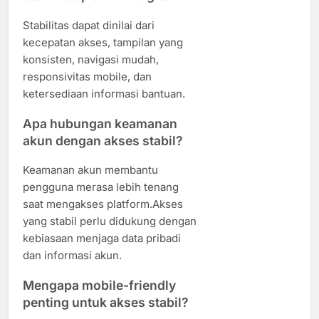
Stabilitas dapat dinilai dari
kecepatan akses, tampilan yang
konsisten, navigasi mudah,
responsivitas mobile, dan
ketersediaan informasi bantuan.
Apa hubungan keamanan
akun dengan akses stabil?
Keamanan akun membantu
pengguna merasa lebih tenang
saat mengakses platform.Akses
yang stabil perlu didukung dengan
kebiasaan menjaga data pribadi
dan informasi akun.
Mengapa mobile-friendly
penting untuk akses stabil?