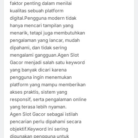
faktor penting dalam menilai
kualitas sebuah platform
digital.Pengguna modern tidak
hanya mencari tampilan yang
menarik, tetapi juga membutuhkan
pengalaman yang lancar, mudah
dipahami, dan tidak sering
mengalami gangguan.Agen Slot
Gacor menjadi salah satu keyword
yang banyak dicari karena
pengguna ingin menemukan
platform yang mampu memberikan
akses praktis, sistem yang
responsif, serta pengalaman online
yang terasa lebih nyaman.
Agen Slot Gacor sebagai istilah
pencarian perlu dipahami secara
objektif.Keyword ini sering
digunakan pengguna untuk