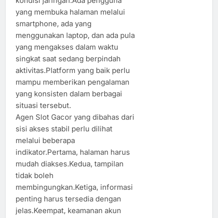
kondisi jaringan.Ada pengguna
yang membuka halaman melalui
smartphone, ada yang
menggunakan laptop, dan ada pula
yang mengakses dalam waktu
singkat saat sedang berpindah
aktivitas.Platform yang baik perlu
mampu memberikan pengalaman
yang konsisten dalam berbagai
situasi tersebut.
Agen Slot Gacor yang dibahas dari
sisi akses stabil perlu dilihat
melalui beberapa
indikator.Pertama, halaman harus
mudah diakses.Kedua, tampilan
tidak boleh
membingungkan.Ketiga, informasi
penting harus tersedia dengan
jelas.Keempat, keamanan akun