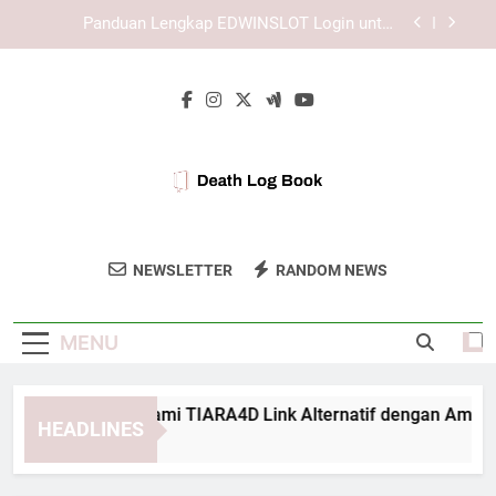
Skip
Login Edwinslot Tanpa Hambatan dengan
to
Langkah yang Tepat dan Aman
content
Panduan Login Lebah4D dengan Fokus pada
Privasi Pengguna
Panduan Memahami TIARA4D Link Alternatif
dengan Aman
Panduan Lengkap EDWINSLOT Login untuk
Pengalaman Akses yang Lebih Stabil
Login Edwinslot Tanpa Hambatan dengan
Langkah yang Tepat dan Aman
Death Log Book
Gunakan Death Log Book Untuk Pendataan
Panduan Login Lebah4D dengan Fokus pada
NEWSLETTER
RANDOM NEWS
Privasi Pengguna
Yang Aman Dan Terpercaya.
MENU
nduan Memahami TIARA4D Link Alternatif dengan Aman
HEADLINES
Weeks Ago