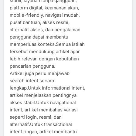
stabil, layanan tanpa gangguan,
platform digital, keamanan akun,
mobile-friendly, navigasi mudah,
pusat bantuan, akses resmi,
alternatif akses, dan pengalaman
pengguna dapat membantu
memperluas konteks.Semua istilah
tersebut mendukung artikel agar
lebih relevan dengan kebutuhan
pencarian pengguna.
Artikel juga perlu menjawab
search intent secara
lengkap.Untuk informational intent,
artikel menjelaskan pentingnya
akses stabil.Untuk navigational
intent, artikel membahas variasi
seperti login, resmi, dan
alternatif.Untuk transactional
intent ringan, artikel membantu