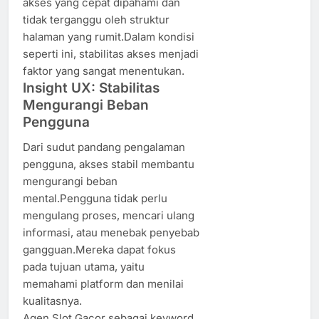
akses yang cepat dipahami dan
tidak terganggu oleh struktur
halaman yang rumit.Dalam kondisi
seperti ini, stabilitas akses menjadi
faktor yang sangat menentukan.
Insight UX: Stabilitas
Mengurangi Beban
Pengguna
Dari sudut pandang pengalaman
pengguna, akses stabil membantu
mengurangi beban
mental.Pengguna tidak perlu
mengulang proses, mencari ulang
informasi, atau menebak penyebab
gangguan.Mereka dapat fokus
pada tujuan utama, yaitu
memahami platform dan menilai
kualitasnya.
Agen Slot Gacor sebagai keyword