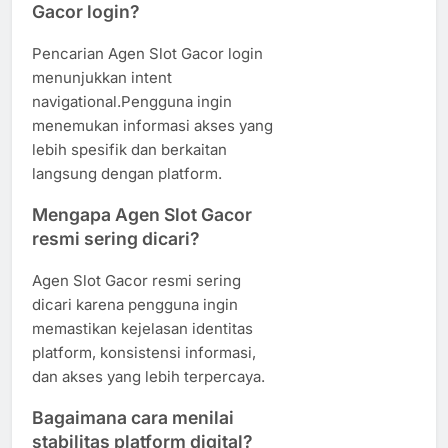
Gacor login?
Pencarian Agen Slot Gacor login
menunjukkan intent
navigational.Pengguna ingin
menemukan informasi akses yang
lebih spesifik dan berkaitan
langsung dengan platform.
Mengapa Agen Slot Gacor
resmi sering dicari?
Agen Slot Gacor resmi sering
dicari karena pengguna ingin
memastikan kejelasan identitas
platform, konsistensi informasi,
dan akses yang lebih terpercaya.
Bagaimana cara menilai
stabilitas platform digital?