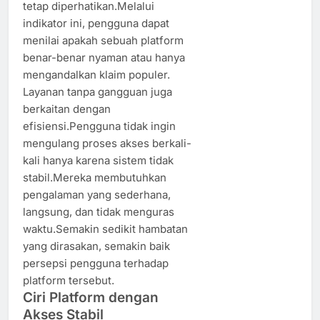
tetap diperhatikan.Melalui
indikator ini, pengguna dapat
menilai apakah sebuah platform
benar-benar nyaman atau hanya
mengandalkan klaim populer.
Layanan tanpa gangguan juga
berkaitan dengan
efisiensi.Pengguna tidak ingin
mengulang proses akses berkali-
kali hanya karena sistem tidak
stabil.Mereka membutuhkan
pengalaman yang sederhana,
langsung, dan tidak menguras
waktu.Semakin sedikit hambatan
yang dirasakan, semakin baik
persepsi pengguna terhadap
platform tersebut.
Ciri Platform dengan
Akses Stabil