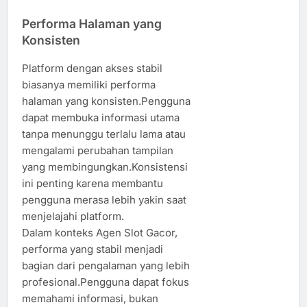
Performa Halaman yang
Konsisten
Platform dengan akses stabil
biasanya memiliki performa
halaman yang konsisten.Pengguna
dapat membuka informasi utama
tanpa menunggu terlalu lama atau
mengalami perubahan tampilan
yang membingungkan.Konsistensi
ini penting karena membantu
pengguna merasa lebih yakin saat
menjelajahi platform.
Dalam konteks Agen Slot Gacor,
performa yang stabil menjadi
bagian dari pengalaman yang lebih
profesional.Pengguna dapat fokus
memahami informasi, bukan