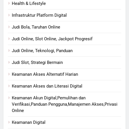
Health & Lifestyle
Infrastruktur Platform Digital
Judi Bola, Taruhan Online
Judi Online, Slot Online, Jackpot Progresif
Judi Online, Teknologi, Panduan
Judi Slot, Strategi Bermain
Keamanan Akses Alternatif Harian
Keamanan Akses dan Literasi Digital
Keamanan Akun Digital,Pemulihan dan
Verifikasi,Panduan Pengguna,Manajemen Akses,Privasi
Online
Keamanan Digital