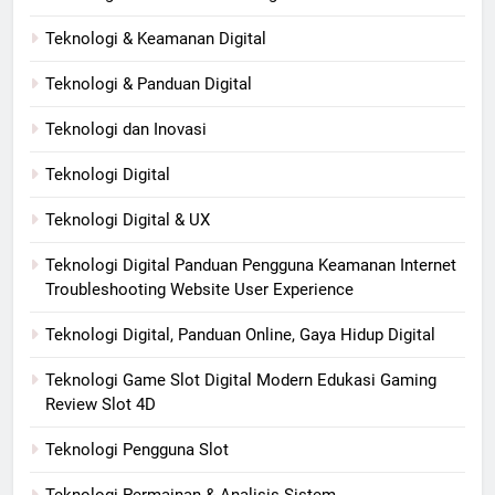
Teknologi & Keamanan Digital
Teknologi & Panduan Digital
Teknologi dan Inovasi
Teknologi Digital
Teknologi Digital & UX
Teknologi Digital Panduan Pengguna Keamanan Internet
Troubleshooting Website User Experience
Teknologi Digital, Panduan Online, Gaya Hidup Digital
Teknologi Game Slot Digital Modern Edukasi Gaming
Review Slot 4D
Teknologi Pengguna Slot
Teknologi Permainan & Analisis Sistem