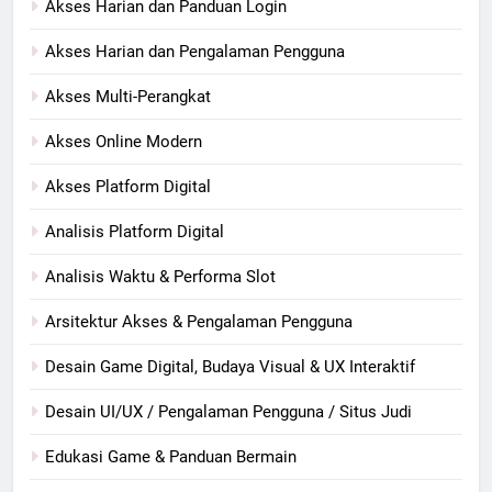
Akses Harian dan Panduan Login
Akses Harian dan Pengalaman Pengguna
Akses Multi-Perangkat
Akses Online Modern
Akses Platform Digital
Analisis Platform Digital
Analisis Waktu & Performa Slot
Arsitektur Akses & Pengalaman Pengguna
Desain Game Digital, Budaya Visual & UX Interaktif
Desain UI/UX / Pengalaman Pengguna / Situs Judi
Edukasi Game & Panduan Bermain