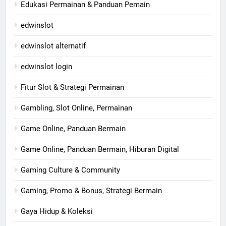
Edukasi Permainan & Panduan Pemain
edwinslot
edwinslot alternatif
edwinslot login
Fitur Slot & Strategi Permainan
Gambling, Slot Online, Permainan
Game Online, Panduan Bermain
Game Online, Panduan Bermain, Hiburan Digital
Gaming Culture & Community
Gaming, Promo & Bonus, Strategi Bermain
Gaya Hidup & Koleksi