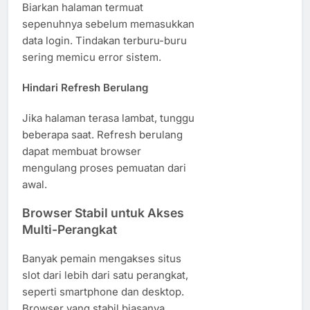
Biarkan halaman termuat
sepenuhnya sebelum memasukkan
data login. Tindakan terburu-buru
sering memicu error sistem.
Hindari Refresh Berulang
Jika halaman terasa lambat, tunggu
beberapa saat. Refresh berulang
dapat membuat browser
mengulang proses pemuatan dari
awal.
Browser Stabil untuk Akses
Multi-Perangkat
Banyak pemain mengakses situs
slot dari lebih dari satu perangkat,
seperti smartphone dan desktop.
Browser yang stabil biasanya