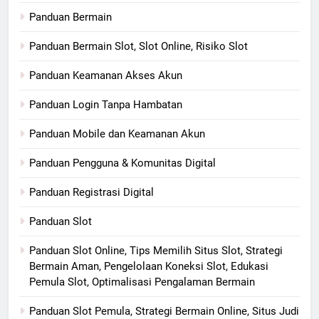
Panduan Bermain
Panduan Bermain Slot, Slot Online, Risiko Slot
Panduan Keamanan Akses Akun
Panduan Login Tanpa Hambatan
Panduan Mobile dan Keamanan Akun
Panduan Pengguna & Komunitas Digital
Panduan Registrasi Digital
Panduan Slot
Panduan Slot Online, Tips Memilih Situs Slot, Strategi
Bermain Aman, Pengelolaan Koneksi Slot, Edukasi
Pemula Slot, Optimalisasi Pengalaman Bermain
Panduan Slot Pemula, Strategi Bermain Online, Situs Judi