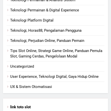
Teknologi Permainan & Digital Experience
Teknologi Platform Digital
Teknologi, Horas88, Pengalaman Pengguna
Teknologi, Perjudian Online, Panduan Pemain
Tips Slot Online, Strategi Game Online, Panduan Pemula
Slot, Gaming Cerdas, Pengelolaan Modal
Uncategorized
User Experience, Teknologi Digital, Gaya Hidup Online
UX & Sistem Otomatisasi
link toto slot