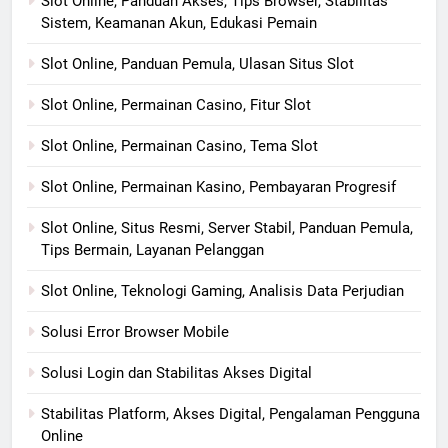
Slot Online, Panduan Akses, Tips Browser, Stabilitas
Sistem, Keamanan Akun, Edukasi Pemain
Slot Online, Panduan Pemula, Ulasan Situs Slot
Slot Online, Permainan Casino, Fitur Slot
Slot Online, Permainan Casino, Tema Slot
Slot Online, Permainan Kasino, Pembayaran Progresif
Slot Online, Situs Resmi, Server Stabil, Panduan Pemula,
Tips Bermain, Layanan Pelanggan
Slot Online, Teknologi Gaming, Analisis Data Perjudian
Solusi Error Browser Mobile
Solusi Login dan Stabilitas Akses Digital
Stabilitas Platform, Akses Digital, Pengalaman Pengguna
Online