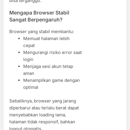
bisa terganggu.
Mengapa Browser Stabil
Sangat Berpengaruh?
Browser yang stabil membantu:
Memuat halaman lebih
cepat
Mengurangi risiko error saat
login
Menjaga sesi akun tetap
aman
Menampilkan game dengan
optimal
Sebaliknya, browser yang jarang
diperbarui atau terlalu berat dapat
menyebabkan loading lama,
halaman tidak responsif, bahkan
logout otomatis.