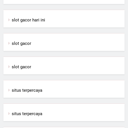
slot gacor hari ini
slot gacor
slot gacor
situs terpercaya
situs terpercaya