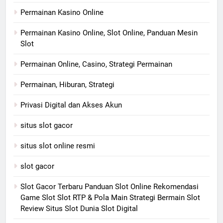
Permainan Kasino Online
Permainan Kasino Online, Slot Online, Panduan Mesin
Slot
Permainan Online, Casino, Strategi Permainan
Permainan, Hiburan, Strategi
Privasi Digital dan Akses Akun
situs slot gacor
situs slot online resmi
slot gacor
Slot Gacor Terbaru Panduan Slot Online Rekomendasi
Game Slot Slot RTP & Pola Main Strategi Bermain Slot
Review Situs Slot Dunia Slot Digital