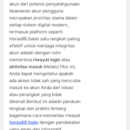
akun dari potensi penyalahgunaan.
Keamanan akun pengguna
merupakan prioritas utama dalam
setiap sistem digital modern,
termasuk platform seperti
Horas88.Salah satu langkah paling
efektif untuk menjaga integritas
akun adalah dengan rutin
memeriksa
riwayat login
atau
aktivitas masuk
.Melalui fitur ini,
Anda dapat mengetahui apakah
ada akses tidak sah yang mencoba
masuk ke akun Anda dari lokasi
atau perangkat yang tidak
dikenali.Berikut ini adalah panduan
lengkap dan praktis tentang
bagaimana cara memantau riwayat
horas88 login
dengan pendekatan
yang aman dan informatif.