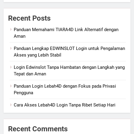
Recent Posts
Panduan Memahami TIARA4D Link Alternatif dengan
Aman
Panduan Lengkap EDWINSLOT Login untuk Pengalaman
Akses yang Lebih Stabil
Login Edwinslot Tanpa Hambatan dengan Langkah yang
Tepat dan Aman
Panduan Login Lebah4D dengan Fokus pada Privasi
Pengguna
Cara Akses Lebah4D Login Tanpa Ribet Setiap Hari
Recent Comments