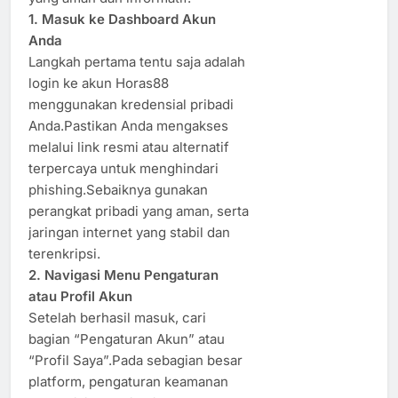
1. Masuk ke Dashboard Akun
Anda
Langkah pertama tentu saja adalah
login ke akun Horas88
menggunakan kredensial pribadi
Anda.Pastikan Anda mengakses
melalui link resmi atau alternatif
terpercaya untuk menghindari
phishing.Sebaiknya gunakan
perangkat pribadi yang aman, serta
jaringan internet yang stabil dan
terenkripsi.
2. Navigasi Menu Pengaturan
atau Profil Akun
Setelah berhasil masuk, cari
bagian “Pengaturan Akun” atau
“Profil Saya”.Pada sebagian besar
platform, pengaturan keamanan