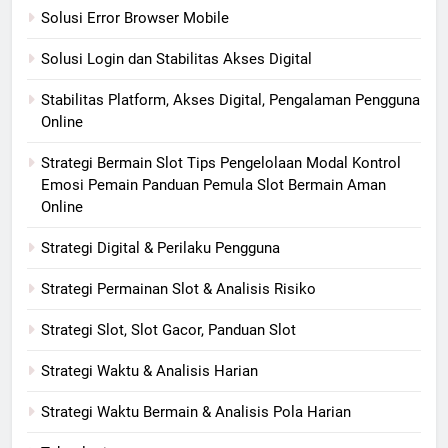
Solusi Error Browser Mobile
Solusi Login dan Stabilitas Akses Digital
Stabilitas Platform, Akses Digital, Pengalaman Pengguna
Online
Strategi Bermain Slot Tips Pengelolaan Modal Kontrol
Emosi Pemain Panduan Pemula Slot Bermain Aman
Online
Strategi Digital & Perilaku Pengguna
Strategi Permainan Slot & Analisis Risiko
Strategi Slot, Slot Gacor, Panduan Slot
Strategi Waktu & Analisis Harian
Strategi Waktu Bermain & Analisis Pola Harian