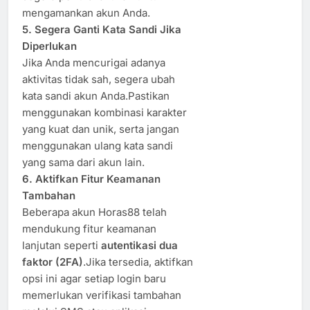
mengamankan akun Anda.
5. Segera Ganti Kata Sandi Jika
Diperlukan
Jika Anda mencurigai adanya
aktivitas tidak sah, segera ubah
kata sandi akun Anda.Pastikan
menggunakan kombinasi karakter
yang kuat dan unik, serta jangan
menggunakan ulang kata sandi
yang sama dari akun lain.
6. Aktifkan Fitur Keamanan
Tambahan
Beberapa akun Horas88 telah
mendukung fitur keamanan
lanjutan seperti
autentikasi dua
faktor (2FA)
.Jika tersedia, aktifkan
opsi ini agar setiap login baru
memerlukan verifikasi tambahan