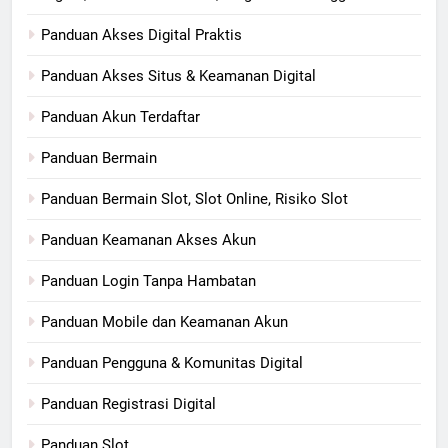
Panduan Akses Digital Praktis
Panduan Akses Situs & Keamanan Digital
Panduan Akun Terdaftar
Panduan Bermain
Panduan Bermain Slot, Slot Online, Risiko Slot
Panduan Keamanan Akses Akun
Panduan Login Tanpa Hambatan
Panduan Mobile dan Keamanan Akun
Panduan Pengguna & Komunitas Digital
Panduan Registrasi Digital
Panduan Slot