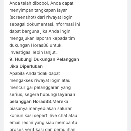
Anda telah dibobol, Anda dapat
menyimpan tangkapan layar
(screenshot) dari riwayat login
sebagai dokumentasi.Informasi ini
dapat berguna jika Anda ingin
mengajukan laporan kepada tim
dukungan Horas88 untuk
investigasi lebih lanjut.
9. Hubungi Dukungan Pelanggan
Jika Diperlukan
Apabila Anda tidak dapat
mengakses riwayat login atau
mencurigai pelanggaran yang
serius, segera hubungi
layanan
pelanggan Horas88
.Mereka
biasanya menyediakan saluran
komunikasi seperti live chat atau
email resmi yang siap membantu
proses verifikasi dan pemulihan