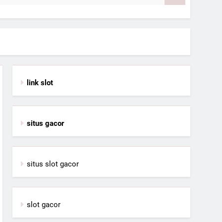
link slot
situs gacor
situs slot gacor
slot gacor