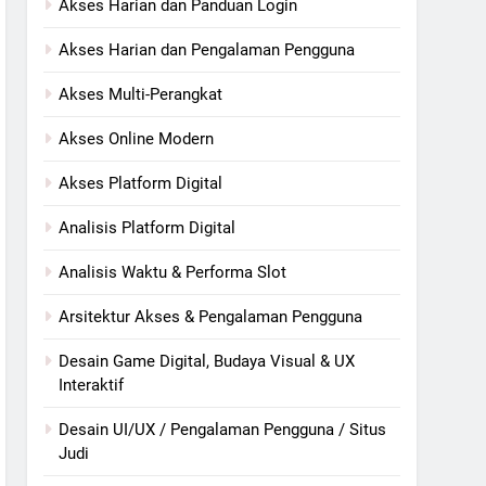
Akses Harian dan Panduan Login
Akses Harian dan Pengalaman Pengguna
Akses Multi-Perangkat
Akses Online Modern
Akses Platform Digital
Analisis Platform Digital
Analisis Waktu & Performa Slot
Arsitektur Akses & Pengalaman Pengguna
Desain Game Digital, Budaya Visual & UX
Interaktif
Desain UI/UX / Pengalaman Pengguna / Situs
Judi