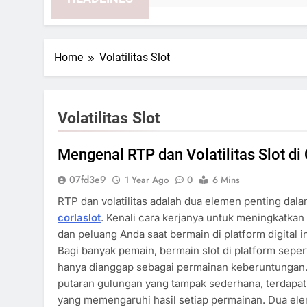
Home
Volatilitas Slot
Volatilitas Slot
Mengenal RTP dan Volatilitas Slot di 
07fd3e9
1 Year Ago
0
6 Mins
RTP dan volatilitas adalah dua elemen penting dal
corlaslot
. Kenali cara kerjanya untuk meningkatkan
dan peluang Anda saat bermain di platform digital in
Bagi banyak pemain, bermain slot di platform seper
hanya dianggap sebagai permainan keberuntungan.
putaran gulungan yang tampak sederhana, terdapat
yang memengaruhi hasil setiap permainan. Dua el