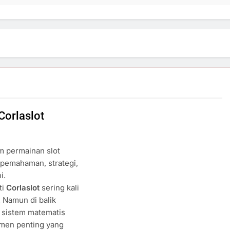
Corlaslot
am permainan slot
 pemahaman, strategi,
i.
ti
Corlaslot
sering kali
 Namun di balik
 sistem matematis
emen penting yang