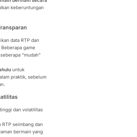
emain bermain secara
alkan keberuntungan
Transparan
jikan data RTP dan
. Beberapa game
n seberapa “mudah”
ahulu
untuk
alam praktik, sebelum
n.
tilitas
inggi dan volatilitas
n RTP seimbang dan
alaman bermain yang