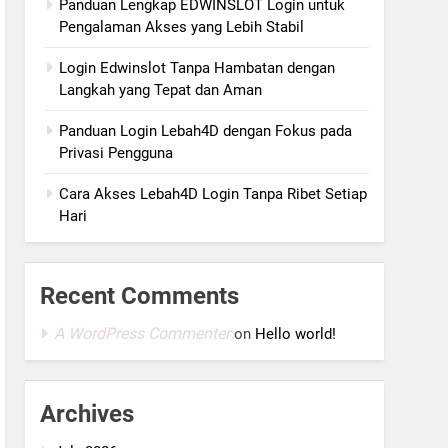
Panduan Lengkap EDWINSLOT Login untuk
Pengalaman Akses yang Lebih Stabil
Login Edwinslot Tanpa Hambatan dengan
Langkah yang Tepat dan Aman
Panduan Login Lebah4D dengan Fokus pada
Privasi Pengguna
Cara Akses Lebah4D Login Tanpa Ribet Setiap
Hari
Recent Comments
A WordPress Commenter
on
Hello world!
Archives