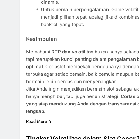
dinamis.
Untuk pemain berpengalaman
: Game volatil
menjadi pilihan tepat, apalagi jika dikombina
bankroll yang tepat.
Kesimpulan
Memahami
RTP dan volatilitas
bukan hanya sekadar
tapi merupakan
kunci penting dalam pengalaman b
optimal
. Corlaslot membekali penggunanya dengan 
terbuka agar setiap pemain, baik pemula maupun b
bermain lebih cerdas dan menyenangkan.
Jika Anda ingin menjadikan bermain slot sebagai ak
hanya menghibur, tapi juga penuh strategi,
Corlaslo
yang siap mendukung Anda dengan transparansi 
lengkap.
Read More
Tingkat Volatilitas dalam Slot Gacor 