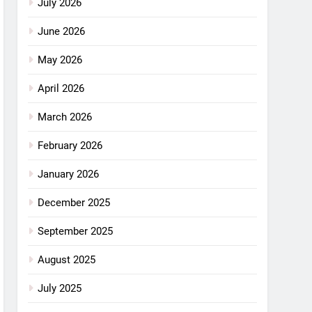
July 2026
June 2026
May 2026
April 2026
March 2026
February 2026
January 2026
December 2025
September 2025
August 2025
July 2025