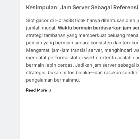
Kesimpulan: Jam Server Sebagai Referensi 
Slot gacor di Horas88 tidak hanya ditentukan oleh 
jumlah modal.
Waktu bermain berdasarkan jam se
strategi tambahan yang memperkuat peluang menan
pemain yang bermain secara konsisten dan terukur
Mengamati jam-jam transisi server, menghindari wa
mencatat performa slot di waktu tertentu adalah car
bermain lebih cerdas. Jadikan jam server sebagai b
strategis, bukan mitos belaka—dan rasakan sendir
pengalaman bermainmu.
Read More