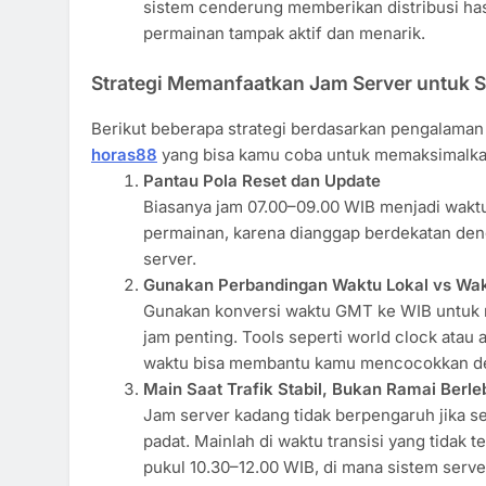
sistem cenderung memberikan distribusi has
permainan tampak aktif dan menarik.
Strategi Memanfaatkan Jam Server untuk S
Berikut beberapa strategi berdasarkan pengalama
horas88
yang bisa kamu coba untuk memaksimalka
Pantau Pola Reset dan Update
Biasanya jam 07.00–09.00 WIB menjadi wakt
permainan, karena dianggap berdekatan den
server.
Gunakan Perbandingan Waktu Lokal vs Wak
Gunakan konversi waktu GMT ke WIB untuk m
jam penting. Tools seperti world clock atau 
waktu bisa membantu kamu mencocokkan de
Main Saat Trafik Stabil, Bukan Ramai Berle
Jam server kadang tidak berpengaruh jika se
padat. Mainlah di waktu transisi yang tidak te
pukul 10.30–12.00 WIB, di mana sistem serv