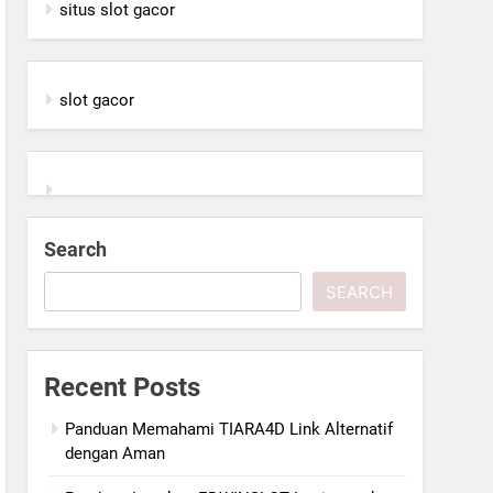
situs slot gacor
slot gacor
Search
SEARCH
Recent Posts
Panduan Memahami TIARA4D Link Alternatif
dengan Aman