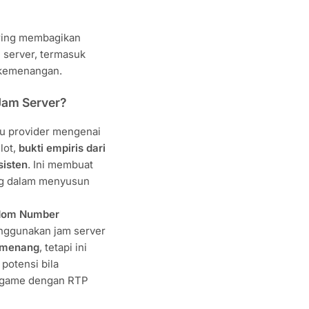
ring membagikan
 server, termasuk
 kemenangan.
Jam Server?
au provider mengenai
lot,
bukti empiris dari
isten
. Ini membuat
ing dalam menyusun
dom Number
enggunakan jam server
u menang
, tetapi ini
potensi bila
 game dengan RTP