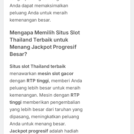
Anda dapat memaksimalkan
peluang Anda untuk meraih
kemenangan besar.
Mengapa Memilih Situs Slot
Thailand Terbaik untuk
Menang Jackpot Progresif
Besar?
Situs slot Thailand terbaik
menawarkan
mesin slot gacor
dengan
RTP tinggi
, memberi Anda
peluang lebih besar untuk meraih
kemenangan. Mesin dengan
RTP
tinggi
memberikan pengembalian
yang lebih besar dari taruhan yang
dipasang, meningkatkan peluang
Anda untuk menang besar.
Jackpot progresif
adalah hadiah