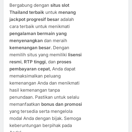
Bergabung dengan
situs slot
Thailand terbaik
untuk
menang
jackpot progresif besar
adalah
cara terbaik untuk menikmati
pengalaman bermain yang
menyenangkan
dan meraih
kemenangan besar
. Dengan
memilih situs yang memiliki
lisensi
resmi
,
RTP tinggi
, dan
proses
pembayaran cepat
, Anda dapat
memaksimalkan peluang
kemenangan Anda dan menikmati
hasil kemenangan tanpa
penundaan. Pastikan untuk selalu
memanfaatkan
bonus dan promosi
yang tersedia serta mengelola
modal Anda dengan bijak. Semoga
keberuntungan berpihak pada