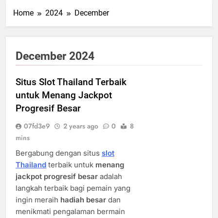
Home
2024
December
December 2024
Situs Slot Thailand Terbaik
untuk Menang Jackpot
Progresif Besar
07fd3e9
2 years ago
0
8
mins
Bergabung dengan situs
slot
Thailand
terbaik untuk
menang
jackpot progresif besar
adalah
langkah terbaik bagi pemain yang
ingin meraih
hadiah besar
dan
menikmati pengalaman bermain