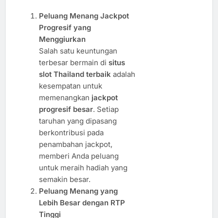
Peluang Menang Jackpot
Progresif yang
Menggiurkan
Salah satu keuntungan
terbesar bermain di
situs
slot Thailand terbaik
adalah
kesempatan untuk
memenangkan
jackpot
progresif besar
. Setiap
taruhan yang dipasang
berkontribusi pada
penambahan jackpot,
memberi Anda peluang
untuk meraih hadiah yang
semakin besar.
Peluang Menang yang
Lebih Besar dengan RTP
Tinggi