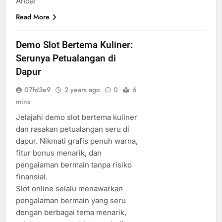
Anda!
Read More
Demo Slot Bertema Kuliner:
Serunya Petualangan di
Dapur
07fd3e9
2 years ago
0
6
mins
Jelajahi demo slot bertema kuliner
dan rasakan petualangan seru di
dapur. Nikmati grafis penuh warna,
fitur bonus menarik, dan
pengalaman bermain tanpa risiko
finansial.
Slot online selalu menawarkan
pengalaman bermain yang seru
dengan berbagai tema menarik,