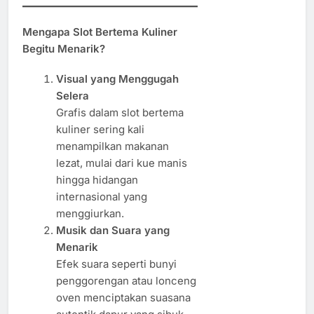
Mengapa Slot Bertema Kuliner
Begitu Menarik?
Visual yang Menggugah
Selera
Grafis dalam slot bertema
kuliner sering kali
menampilkan makanan
lezat, mulai dari kue manis
hingga hidangan
internasional yang
menggiurkan.
Musik dan Suara yang
Menarik
Efek suara seperti bunyi
penggorengan atau lonceng
oven menciptakan suasana