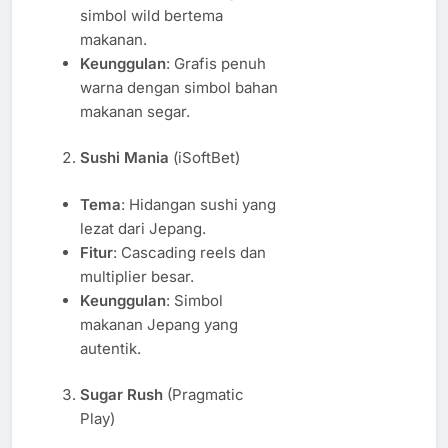
simbol wild bertema
makanan.
Keunggulan
: Grafis penuh
warna dengan simbol bahan
makanan segar.
Sushi Mania
(iSoftBet)
Tema
: Hidangan sushi yang
lezat dari Jepang.
Fitur
: Cascading reels dan
multiplier besar.
Keunggulan
: Simbol
makanan Jepang yang
autentik.
Sugar Rush
(Pragmatic
Play)