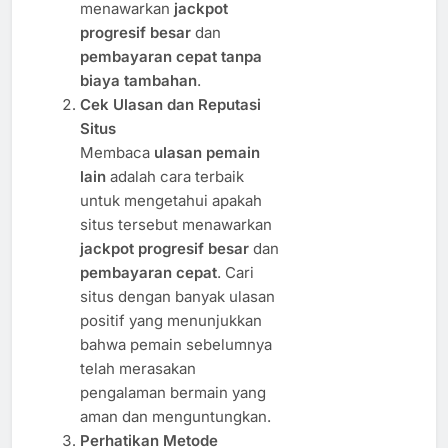
menawarkan
jackpot
progresif besar
dan
pembayaran cepat tanpa
biaya tambahan
.
Cek Ulasan dan Reputasi
Situs
Membaca
ulasan pemain
lain
adalah cara terbaik
untuk mengetahui apakah
situs tersebut menawarkan
jackpot progresif besar
dan
pembayaran cepat
. Cari
situs dengan banyak ulasan
positif yang menunjukkan
bahwa pemain sebelumnya
telah merasakan
pengalaman bermain yang
aman dan menguntungkan.
Perhatikan Metode