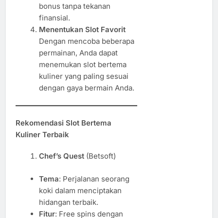
bonus tanpa tekanan
finansial.
Menentukan Slot Favorit
Dengan mencoba beberapa
permainan, Anda dapat
menemukan slot bertema
kuliner yang paling sesuai
dengan gaya bermain Anda.
Rekomendasi Slot Bertema
Kuliner Terbaik
Chef’s Quest
(Betsoft)
Tema
: Perjalanan seorang
koki dalam menciptakan
hidangan terbaik.
Fitur
: Free spins dengan