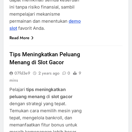
ini tanpa risiko finansial, sambil
mempelajari mekanisme
permainan dan menentukan
demo
slot
favorit Anda.
Read More
Tips Meningkatkan Peluang
Menang di Slot Gacor
07fd3e9
2 years ago
0
9
mins
Pelajari
tips meningkatkan
peluang menang
di
slot gacor
dengan strategi yang tepat.
Temukan cara memilih mesin yang
tepat, mengelola bankroll, dan
memanfaatkan fitur bonus untuk
meraih kemenangan lebih besar.