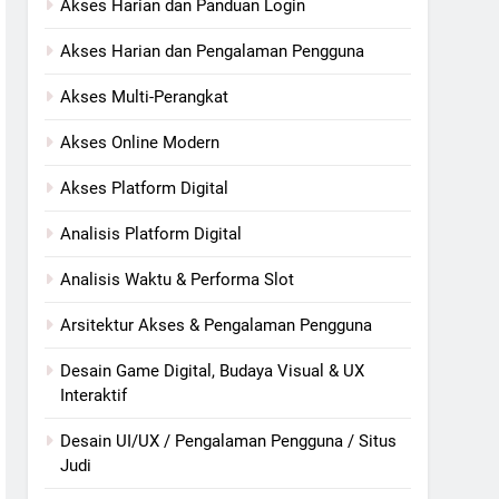
Akses Harian dan Panduan Login
Akses Harian dan Pengalaman Pengguna
Akses Multi-Perangkat
Akses Online Modern
Akses Platform Digital
Analisis Platform Digital
Analisis Waktu & Performa Slot
Arsitektur Akses & Pengalaman Pengguna
Desain Game Digital, Budaya Visual & UX
Interaktif
Desain UI/UX / Pengalaman Pengguna / Situs
Judi