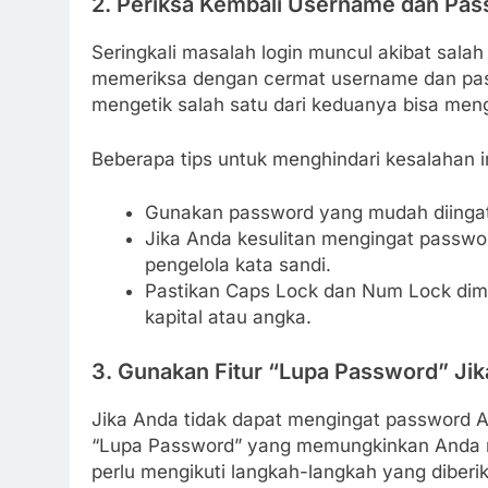
2. Periksa Kembali Username dan Pa
Seringkali masalah login muncul akibat sala
memeriksa dengan cermat username dan pa
mengetik salah satu dari keduanya bisa men
Beberapa tips untuk menghindari kesalahan in
Gunakan password yang mudah diinga
Jika Anda kesulitan mengingat passwo
pengelola kata sandi.
Pastikan Caps Lock dan Num Lock dim
kapital atau angka.
3. Gunakan Fitur “Lupa Password” Jik
Jika Anda tidak dapat mengingat password 
“Lupa Password” yang memungkinkan Anda 
perlu mengikuti langkah-langkah yang diber