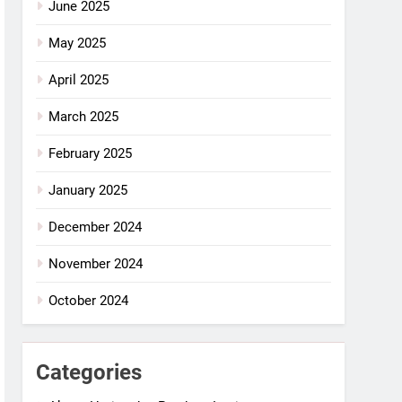
June 2025
May 2025
April 2025
March 2025
February 2025
January 2025
December 2024
November 2024
October 2024
Categories