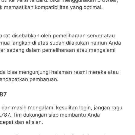
787 ke versi terbaru. Jika menggunakan browser,
uk memastikan kompatibilitas yang optimal.
pat disebabkan oleh pemeliharaan server atau
emua langkah di atas sudah dilakukan namun Anda
rver sedang dalam pemeliharaan atau mengalami
da bisa mengunjungi halaman resmi mereka atau
mendapatkan pembaruan.
787
dan masih mengalami kesulitan login, jangan ragu
A787. Tim dukungan siap membantu Anda
cepat dan efisien.