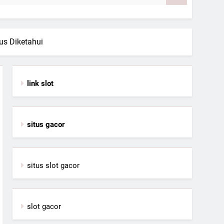
us Diketahui
link slot
situs gacor
situs slot gacor
slot gacor