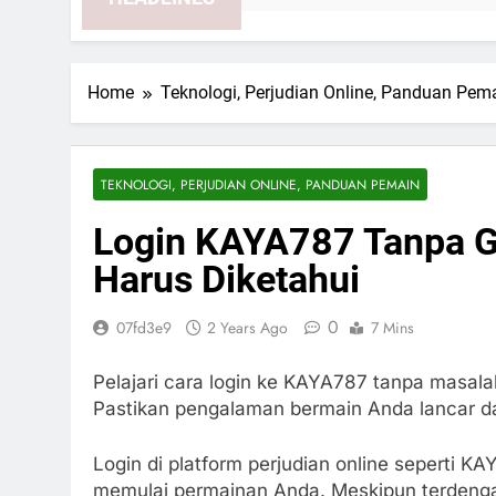
Home
Teknologi, Perjudian Online, Panduan Pem
TEKNOLOGI, PERJUDIAN ONLINE, PANDUAN PEMAIN
Login KAYA787 Tanpa Ga
Harus Diketahui
0
07fd3e9
2 Years Ago
7 Mins
Pelajari cara login ke KAYA787 tanpa masalah
Pastikan pengalaman bermain Anda lancar da
Login di platform perjudian online seperti 
memulai permainan Anda. Meskipun terdeng