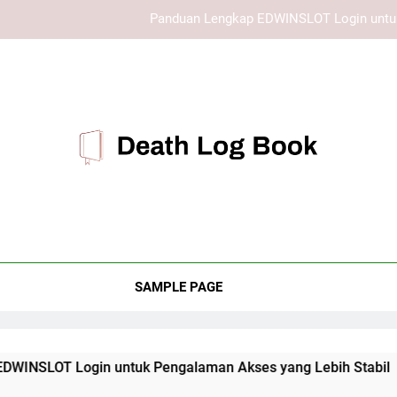
Panduan Lengkap EDWINSLOT Login untuk
Login Edwinslot Tanpa Hambatan
Panduan Login Lebah4D
Panduan Memahami T
Panduan Lengkap EDWINSLOT Login untuk
Login Edwinslot Tanpa Hambatan
th Log Book
eath Log Book Untuk Pendataan Yang Aman Dan Terpercaya.
Panduan Login Lebah4D
SAMPLE PAGE
ogin untuk Pengalaman Akses yang Lebih Stabil
Login
2 Mont