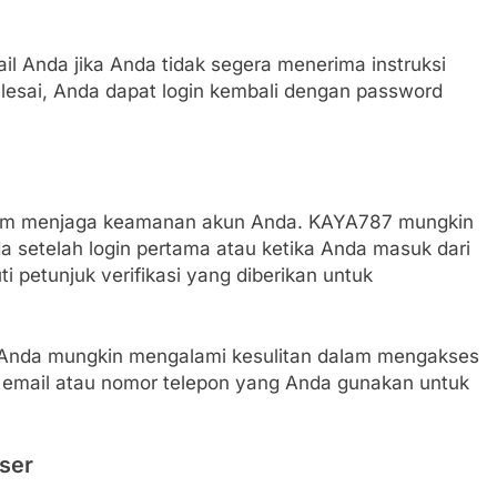
il Anda jika Anda tidak segera menerima instruksi
elesai, Anda dapat login kembali dengan password
dalam menjaga keamanan akun Anda. KAYA787 mungkin
 setelah login pertama atau ketika Anda masuk dari
 petunjuk verifikasi yang diberikan untuk
ar, Anda mungkin mengalami kesulitan dalam mengakses
 email atau nomor telepon yang Anda gunakan untuk
ser