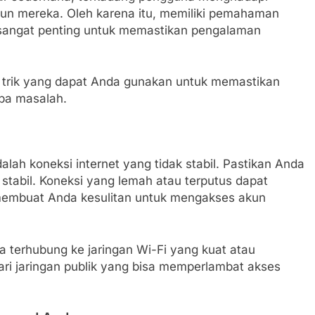
un mereka. Oleh karena itu, memiliki pemahaman
r sangat penting untuk memastikan pengalaman
n trik yang dapat Anda gunakan untuk memastikan
pa masalah.
lah koneksi internet yang tidak stabil. Pastikan Anda
stabil. Koneksi yang lemah atau terputus dapat
membuat Anda kesulitan untuk mengakses akun
a terhubung ke jaringan Wi-Fi yang kuat atau
ari jaringan publik yang bisa memperlambat akses