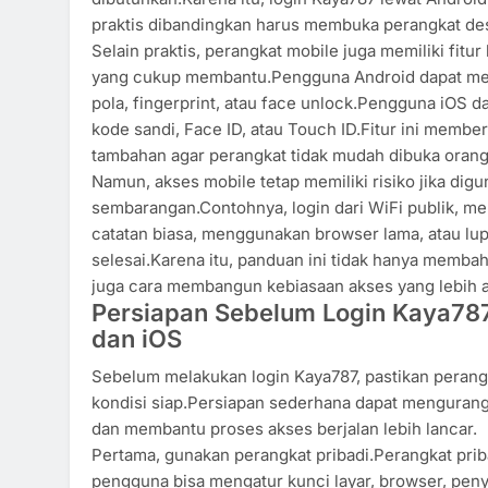
praktis dibandingkan harus membuka perangkat de
Selain praktis, perangkat mobile juga memiliki fit
yang cukup membantu.Pengguna Android dapat me
pola, fingerprint, atau face unlock.Pengguna iOS
kode sandi, Face ID, atau Touch ID.Fitur ini membe
tambahan agar perangkat tidak mudah dibuka orang 
Namun, akses mobile tetap memiliki risiko jika dig
sembarangan.Contohnya, login dari WiFi publik, m
catatan biasa, menggunakan browser lama, atau lup
selesai.Karena itu, panduan ini tidak hanya membaha
juga cara membangun kebiasaan akses yang lebih 
Persiapan Sebelum Login Kaya787
dan iOS
Sebelum melakukan login Kaya787, pastikan perang
kondisi siap.Persiapan sederhana dapat mengurang
dan membantu proses akses berjalan lebih lancar.
Pertama, gunakan perangkat pribadi.Perangkat prib
pengguna bisa mengatur kunci layar, browser, pe