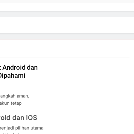
 Android dan
Dipahami
langkah aman,
 akun tetap
oid dan iOS
enjadi pilihan utama