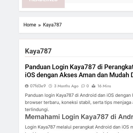
Home
Kaya787
Kaya787
Panduan Login Kaya787 di Perangkat
iOS dengan Akses Aman dan Mudah 
07fd3e9
3 Months Ago
0
16 Mins
Panduan login Kaya787 di Android dan iOS dengan 
browser terbaru, koneksi stabil, serta tips menjaga
terlindungi.
Memahami Login Kaya787 di Andr
Login Kaya787 melalui perangkat Android dan iOS m