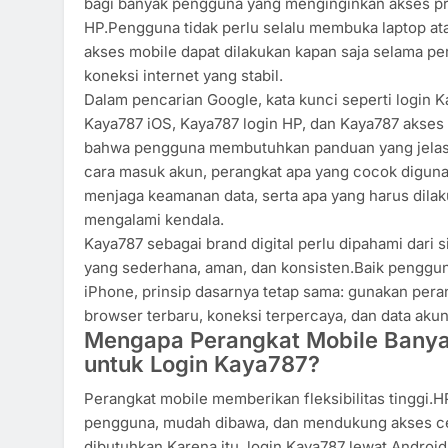
bagi banyak pengguna yang menginginkan akses pra
HP.Pengguna tidak perlu selalu membuka laptop at
akses mobile dapat dilakukan kapan saja selama pe
koneksi internet yang stabil.
Dalam pencarian Google, kata kunci seperti login 
Kaya787 iOS, Kaya787 login HP, dan Kaya787 akse
bahwa pengguna membutuhkan panduan yang jelas.
cara masuk akun, perangkat apa yang cocok digun
menjaga keamanan data, serta apa yang harus dilaku
mengalami kendala.
Kaya787 sebagai brand digital perlu dipahami dari 
yang sederhana, aman, dan konsisten.Baik pengg
iPhone, prinsip dasarnya tetap sama: gunakan peran
browser terbaru, koneksi terpercaya, dan data akun
Mengapa Perangkat Mobile Banyak
untuk Login Kaya787?
Perangkat mobile memberikan fleksibilitas tinggi.H
pengguna, mudah dibawa, dan mendukung akses ce
dibutuhkan.Karena itu, login Kaya787 lewat Android 