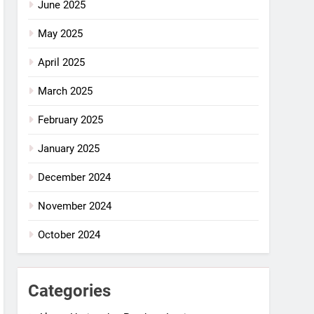
June 2025
May 2025
April 2025
March 2025
February 2025
January 2025
December 2024
November 2024
October 2024
Categories