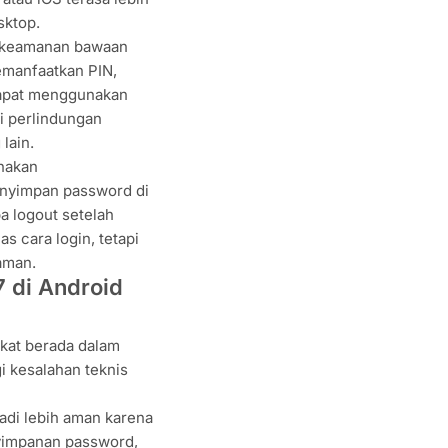
sktop.
ur keamanan bawaan
manfaatkan PIN,
 dapat menggunakan
ri perlindungan
lain.
unakan
enyimpan password di
a logout setelah
s cara login, tetapi
aman.
 di Android
kat berada dalam
i kesalahan teknis
adi lebih aman karena
nyimpanan password,