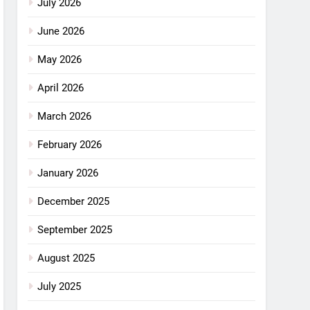
July 2026
June 2026
May 2026
April 2026
March 2026
February 2026
January 2026
December 2025
September 2025
August 2025
July 2025