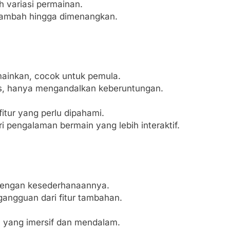
variasi permainan.
rtambah hingga dimenangkan.
ainkan, cocok untuk pemula.
us, hanya mengandalkan keberuntungan.
itur yang perlu dipahami.
 pengalaman bermain yang lebih interaktif.
dengan kesederhanaannya.
gangguan dari fitur tambahan.
yang imersif dan mendalam.