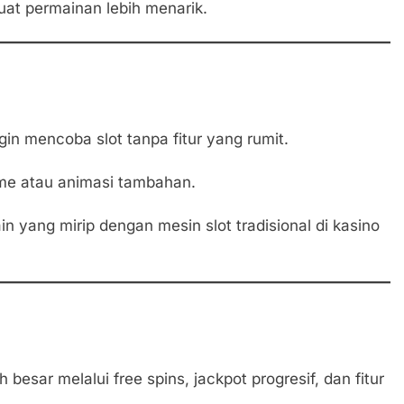
uat permainan lebih menarik.
in mencoba slot tanpa fitur yang rumit.
me atau animasi tambahan.
yang mirip dengan mesin slot tradisional di kasino
esar melalui free spins, jackpot progresif, dan fitur