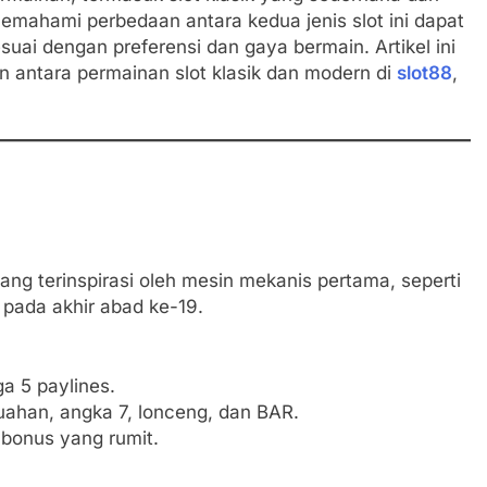
memahami perbedaan antara kedua jenis slot ini dapat
ai dengan preferensi dan gaya bermain. Artikel ini
antara permainan slot klasik dan modern di
slot88
,
 yang terinspirasi oleh mesin mekanis pertama, seperti
y pada akhir abad ke-19.
ga 5 paylines.
uahan, angka 7, lonceng, dan BAR.
 bonus yang rumit.