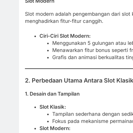
Slot Modern
Slot modern adalah pengembangan dari slot k
menghadirkan fitur-fitur canggih.
Ciri-Ciri Slot Modern:
Menggunakan 5 gulungan atau lebi
Menawarkan fitur bonus seperti fre
Grafis dan animasi berkualitas t
2. Perbedaan Utama Antara Slot Klasi
1. Desain dan Tampilan
Slot Klasik:
Tampilan sederhana dengan sedikit
Fokus pada mekanisme permainan
Slot Modern: