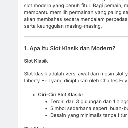
slot modern yang penuh fitur. Bagi pemain, 
membantu memilih permainan yang paling sesu
akan membahas secara mendalam perbedaan 
serta keunggulan masing-masing.
1. Apa Itu Slot Klasik dan Modern?
Slot Klasik
Slot klasik adalah versi awal dari mesin slot
Liberty Bell yang diciptakan oleh Charles Fe
Ciri-Ciri Slot Klasik:
Terdiri dari 3 gulungan dan 1 hing
Simbol sederhana seperti buah-b
Desain yang minimalis tanpa fitur