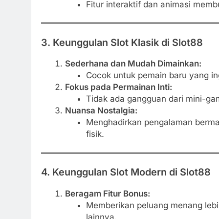
Fitur interaktif dan animasi memb
3. Keunggulan Slot Klasik di Slot88
Sederhana dan Mudah Dimainkan:
Cocok untuk pemain baru yang ing
Fokus pada Permainan Inti:
Tidak ada gangguan dari mini-ga
Nuansa Nostalgia:
Menghadirkan pengalaman bermain 
fisik.
4. Keunggulan Slot Modern di Slot88
Beragam Fitur Bonus:
Memberikan peluang menang lebih b
lainnya.