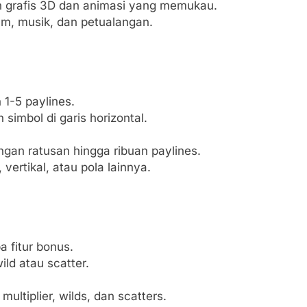
 grafis 3D dan animasi yang memukau.
ilm, musik, dan petualangan.
 1-5 paylines.
imbol di garis horizontal.
ngan ratusan hingga ribuan paylines.
vertikal, atau pola lainnya.
 fitur bonus.
ild atau scatter.
multiplier, wilds, dan scatters.