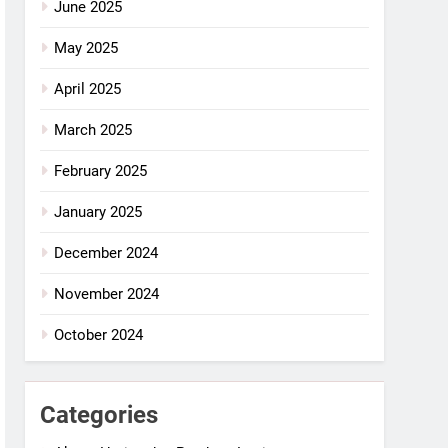
June 2025
May 2025
April 2025
March 2025
February 2025
January 2025
December 2024
November 2024
October 2024
Categories