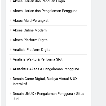
Akses Harian dan Panduan Login
Akses Harian dan Pengalaman Pengguna
Akses Multi-Perangkat
Akses Online Modern
Akses Platform Digital
Analisis Platform Digital
Analisis Waktu & Performa Slot
Arsitektur Akses & Pengalaman Pengguna
Desain Game Digital, Budaya Visual & UX
Interaktif
Desain UI/UX / Pengalaman Pengguna / Situs
Judi