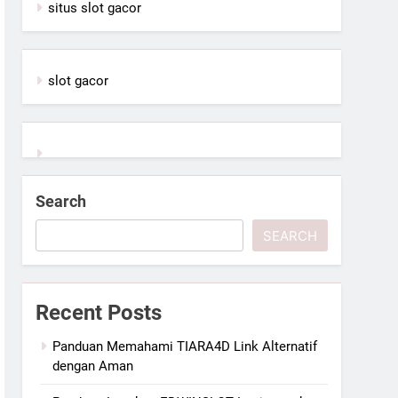
situs slot gacor
slot gacor
Search
SEARCH
Recent Posts
Panduan Memahami TIARA4D Link Alternatif
dengan Aman