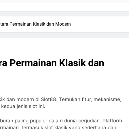
ntara Permainan Klasik dan Modern
ra Permainan Klasik dan
asik dan modern di Slot88. Temukan fitur, mekanisme,
dua jenis slot ini.
iburan paling populer dalam dunia perjudian. Platform
mainan, termasuk slot klasik yang sederhana dan