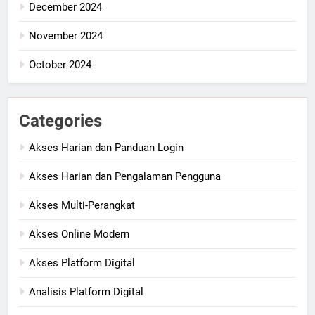
December 2024
November 2024
October 2024
Categories
Akses Harian dan Panduan Login
Akses Harian dan Pengalaman Pengguna
Akses Multi-Perangkat
Akses Online Modern
Akses Platform Digital
Analisis Platform Digital