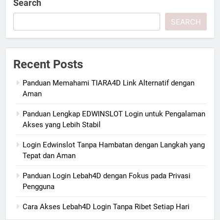
Search
SEARCH
Recent Posts
Panduan Memahami TIARA4D Link Alternatif dengan
Aman
Panduan Lengkap EDWINSLOT Login untuk Pengalaman
Akses yang Lebih Stabil
Login Edwinslot Tanpa Hambatan dengan Langkah yang
Tepat dan Aman
Panduan Login Lebah4D dengan Fokus pada Privasi
Pengguna
Cara Akses Lebah4D Login Tanpa Ribet Setiap Hari