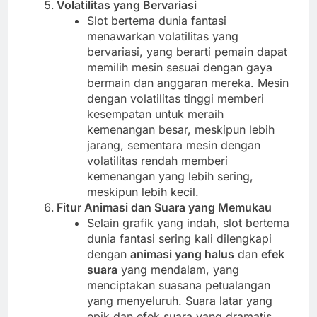
Volatilitas yang Bervariasi
Slot bertema dunia fantasi
menawarkan volatilitas yang
bervariasi, yang berarti pemain dapat
memilih mesin sesuai dengan gaya
bermain dan anggaran mereka. Mesin
dengan volatilitas tinggi memberi
kesempatan untuk meraih
kemenangan besar, meskipun lebih
jarang, sementara mesin dengan
volatilitas rendah memberi
kemenangan yang lebih sering,
meskipun lebih kecil.
Fitur Animasi dan Suara yang Memukau
Selain grafik yang indah, slot bertema
dunia fantasi sering kali dilengkapi
dengan
animasi yang halus
dan
efek
suara
yang mendalam, yang
menciptakan suasana petualangan
yang menyeluruh. Suara latar yang
epik dan efek suara yang dramatis