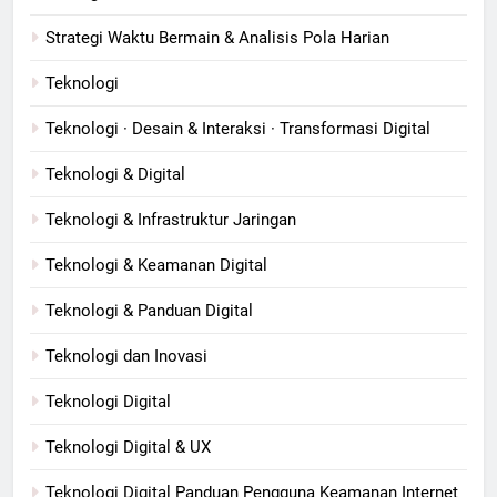
Strategi Waktu Bermain & Analisis Pola Harian
Teknologi
Teknologi · Desain & Interaksi · Transformasi Digital
Teknologi & Digital
Teknologi & Infrastruktur Jaringan
Teknologi & Keamanan Digital
Teknologi & Panduan Digital
Teknologi dan Inovasi
Teknologi Digital
Teknologi Digital & UX
Teknologi Digital Panduan Pengguna Keamanan Internet