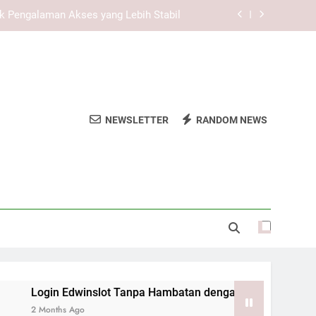
 Pengalaman Akses yang Lebih Stabil
 dengan Langkah yang Tepat dan Aman
 dengan Fokus pada Privasi Pengguna
IARA4D Link Alternatif dengan Aman
NEWSLETTER
RANDOM NEWS
 Pengalaman Akses yang Lebih Stabil
 dengan Langkah yang Tepat dan Aman
 dengan Fokus pada Privasi Pengguna
 Edwinslot Tanpa Hambatan dengan Langkah yang Tepat dan
s Ago