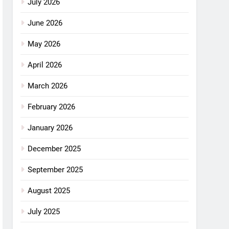
July 2026
June 2026
May 2026
April 2026
March 2026
February 2026
January 2026
December 2025
September 2025
August 2025
July 2025