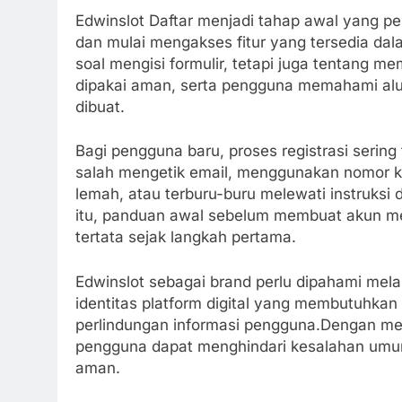
Edwinslot Daftar menjadi tahap awal yang 
dan mulai mengakses fitur yang tersedia dal
soal mengisi formulir, tetapi juga tentang 
dipakai aman, serta pengguna memahami alu
dibuat.
Bagi pengguna baru, proses registrasi sering
salah mengetik email, menggunakan nomor kon
lemah, atau terburu-buru melewati instruksi
itu, panduan awal sebelum membuat akun me
tertata sejak langkah pertama.
Edwinslot sebagai brand perlu dipahami mela
identitas platform digital yang membutuhkan a
perlindungan informasi pengguna.Dengan mem
pengguna dapat menghindari kesalahan umu
aman.