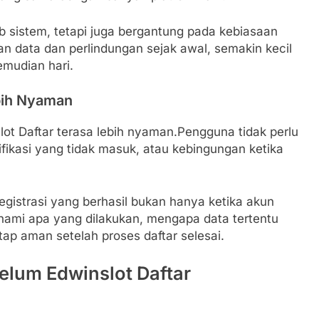
sistem, tetapi juga bergantung pada kebiasaan
 data dan perlindungan sejak awal, semakin kecil
mudian hari.
ih Nyaman
ot Daftar terasa lebih nyaman.Pengguna tidak perlu
fikasi yang tidak masuk, atau kebingungan ketika
gistrasi yang berhasil bukan hanya ketika akun
ahami apa yang dilakukan, mengapa data tertentu
ap aman setelah proses daftar selesai.
elum Edwinslot Daftar