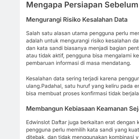
Mengapa Persiapan Sebelum 
Mengurangi Risiko Kesalahan Data
Salah satu alasan utama pengguna perlu m
adalah untuk mengurangi risiko kesalahan da
dan kata sandi biasanya menjadi bagian penti
atau tidak aktif, pengguna bisa mengalami ke
pembaruan informasi di masa mendatang.
Kesalahan data sering terjadi karena penggun
ulang.Padahal, satu huruf yang keliru pada 
bisa membuat proses konfirmasi tidak berja
Membangun Kebiasaan Keamanan Sej
Edwinslot Daftar juga berkaitan erat denga
pengguna perlu memilih kata sandi yang kuat
ditebak, dan tidak menggunakan kombinasi y