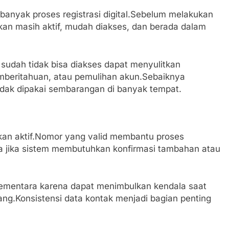
 banyak proses registrasi digital.Sebelum melakukan
akan masih aktif, mudah diakses, dan berada dalam
sudah tidak bisa diakses dapat menyulitkan
beritahuan, atau pemulihan akun.Sebaiknya
idak dipakai sembarangan di banyak tempat.
tikan aktif.Nomor yang valid membantu proses
ma jika sistem membutuhkan konfirmasi tambahan atau
ementara karena dapat menimbulkan kendala saat
g.Konsistensi data kontak menjadi bagian penting