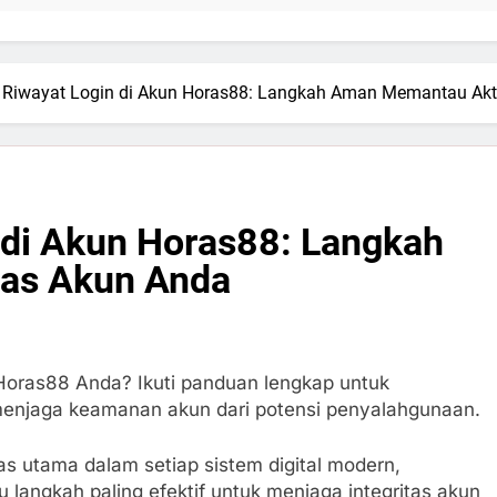
 Riwayat Login di Akun Horas88: Langkah Aman Memantau Akt
 di Akun Horas88: Langkah
as Akun Anda
Horas88 Anda? Ikuti panduan lengkap untuk
menjaga keamanan akun dari potensi penyalahgunaan.
 utama dalam setiap sistem digital modern,
 langkah paling efektif untuk menjaga integritas akun