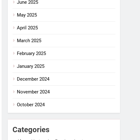
June 2025
May 2025
April 2025
March 2025
February 2025
January 2025
December 2024
November 2024
October 2024
Categories