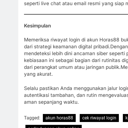
seperti live chat atau email resmi yang siap
Kesimpulan
Memeriksa riwayat login di akun Horas88 buk
dari strategi keamanan digital pribadi.Denga
mendeteksi lebih dini ancaman siber seperti
kebiasaan ini sebagai bagian dari rutinitas d
dari perangkat umum atau jaringan publik.Me
yang akurat.
Selalu pastikan Anda menggunakan jalur lo
autentikasi tambahan, dan rutin mengevaluasi
aman sepanjang waktu.
Tagged:
akun horas88
cek riwayat login
k