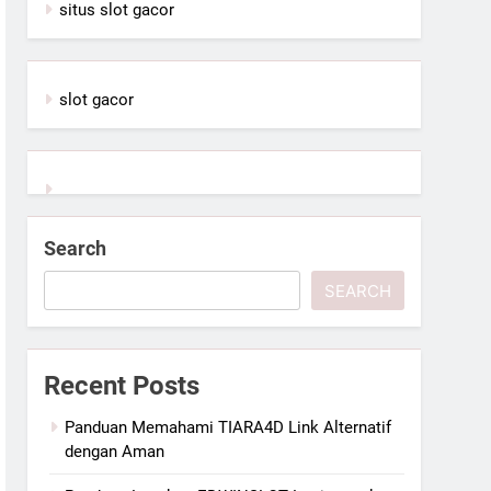
situs slot gacor
slot gacor
Search
SEARCH
Recent Posts
Panduan Memahami TIARA4D Link Alternatif
dengan Aman