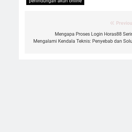
perlindungan akun online
Previou
Post
navigation
Mengapa Proses Login Horas88 Seri
Mengalami Kendala Teknis: Penyebab dan Solu