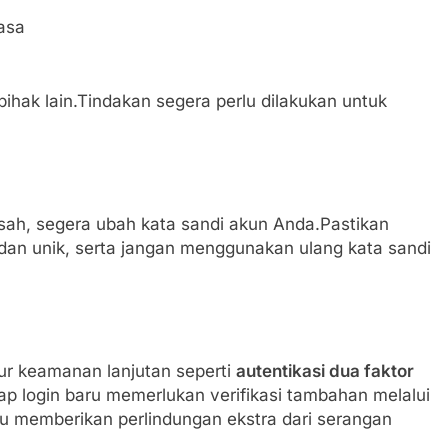
iasa
pihak lain.Tindakan segera perlu dilakukan untuk
 sah, segera ubah kata sandi akun Anda.Pastikan
an unik, serta jangan menggunakan ulang kata sandi
ur keamanan lanjutan seperti
autentikasi dua faktor
etiap login baru memerlukan verifikasi tambahan melalui
mpu memberikan perlindungan ekstra dari serangan