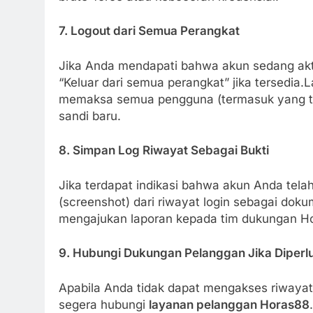
7. Logout dari Semua Perangkat
Jika Anda mendapati bahwa akun sedang aktif
“Keluar dari semua perangkat” jika tersedia.
memaksa semua pengguna (termasuk yang tid
sandi baru.
8. Simpan Log Riwayat Sebagai Bukti
Jika terdapat indikasi bahwa akun Anda tel
(screenshot) dari riwayat login sebagai dokum
mengajukan laporan kepada tim dukungan Hora
9. Hubungi Dukungan Pelanggan Jika Diperl
Apabila Anda tidak dapat mengakses riwayat 
segera hubungi
layanan pelanggan Horas88