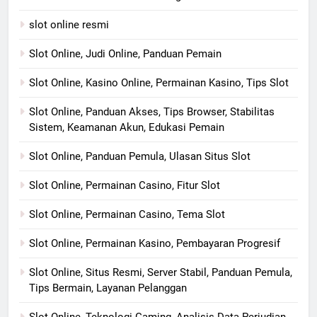
slot online resmi
Slot Online, Judi Online, Panduan Pemain
Slot Online, Kasino Online, Permainan Kasino, Tips Slot
Slot Online, Panduan Akses, Tips Browser, Stabilitas
Sistem, Keamanan Akun, Edukasi Pemain
Slot Online, Panduan Pemula, Ulasan Situs Slot
Slot Online, Permainan Casino, Fitur Slot
Slot Online, Permainan Casino, Tema Slot
Slot Online, Permainan Kasino, Pembayaran Progresif
Slot Online, Situs Resmi, Server Stabil, Panduan Pemula,
Tips Bermain, Layanan Pelanggan
Slot Online, Teknologi Gaming, Analisis Data Perjudian