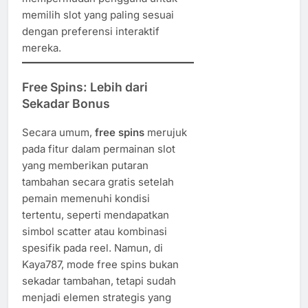
memilih slot yang paling sesuai
dengan preferensi interaktif
mereka.
Free Spins: Lebih dari
Sekadar Bonus
Secara umum,
free spins
merujuk
pada fitur dalam permainan slot
yang memberikan putaran
tambahan secara gratis setelah
pemain memenuhi kondisi
tertentu, seperti mendapatkan
simbol scatter atau kombinasi
spesifik pada reel. Namun, di
Kaya787, mode free spins bukan
sekadar tambahan, tetapi sudah
menjadi elemen strategis yang