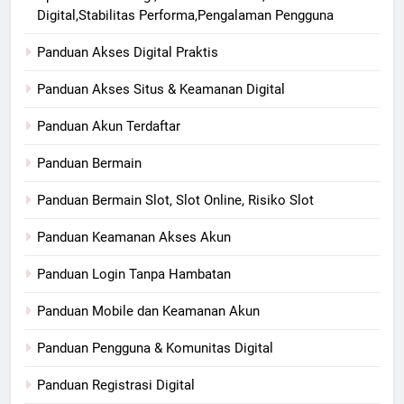
Digital,Stabilitas Performa,Pengalaman Pengguna
Panduan Akses Digital Praktis
Panduan Akses Situs & Keamanan Digital
Panduan Akun Terdaftar
Panduan Bermain
Panduan Bermain Slot, Slot Online, Risiko Slot
Panduan Keamanan Akses Akun
Panduan Login Tanpa Hambatan
Panduan Mobile dan Keamanan Akun
Panduan Pengguna & Komunitas Digital
Panduan Registrasi Digital