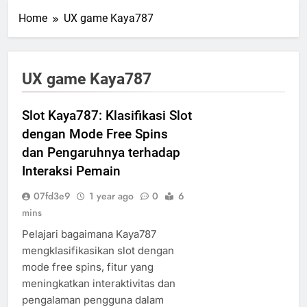
Home
UX game Kaya787
UX game Kaya787
Slot Kaya787: Klasifikasi Slot
dengan Mode Free Spins
dan Pengaruhnya terhadap
Interaksi Pemain
07fd3e9
1 year ago
0
6
mins
Pelajari bagaimana Kaya787
mengklasifikasikan slot dengan
mode free spins, fitur yang
meningkatkan interaktivitas dan
pengalaman pengguna dalam