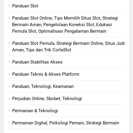
Panduan Slot
Panduan Slot Online, Tips Memilih Situs Slot, Strategi
Bermain Aman, Pengelolaan Koneksi Slot, Edukasi
Pemula Slot, Optimalisasi Pengalaman Bermain
Panduan Slot Pemula, Strategi Bermain Online, Situs Judi
Aman, Tips dan Trik CorlaSlot
Panduan Stabilitas Akses
Panduan Teknis & Akses Platform
Panduan, Teknologi, Keamanan
Perjudian Online, Sbobet, Teknologi
Permainan & Teknologi
Permainan Digital, Psikologi Pemain, Strategi Bermain