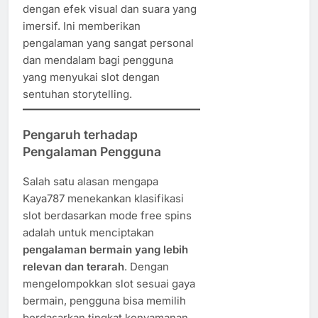
dengan efek visual dan suara yang
imersif. Ini memberikan
pengalaman yang sangat personal
dan mendalam bagi pengguna
yang menyukai slot dengan
sentuhan storytelling.
Pengaruh terhadap
Pengalaman Pengguna
Salah satu alasan mengapa
Kaya787 menekankan klasifikasi
slot berdasarkan mode free spins
adalah untuk menciptakan
pengalaman bermain yang lebih
relevan dan terarah
. Dengan
mengelompokkan slot sesuai gaya
bermain, pengguna bisa memilih
berdasarkan tingkat kenyamanan