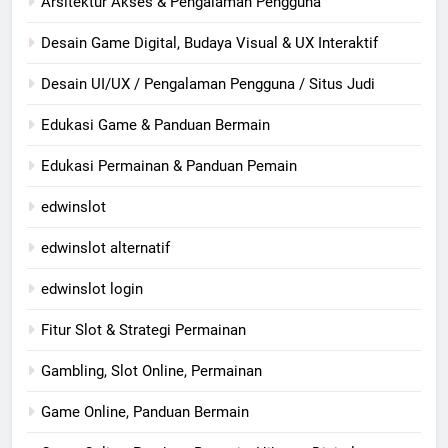
Arsitektur Akses & Pengalaman Pengguna
Desain Game Digital, Budaya Visual & UX Interaktif
Desain UI/UX / Pengalaman Pengguna / Situs Judi
Edukasi Game & Panduan Bermain
Edukasi Permainan & Panduan Pemain
edwinslot
edwinslot alternatif
edwinslot login
Fitur Slot & Strategi Permainan
Gambling, Slot Online, Permainan
Game Online, Panduan Bermain