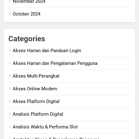
November 2024
October 2024
Categories
Akses Harian dan Panduan Login
Akses Harian dan Pengalaman Pengguna
Akses Multi-Perangkat
Akses Online Modern
Akses Platform Digital
Analisis Platform Digital
Analisis Waktu & Performa Slot