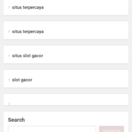
situs terpercaya
situs terpercaya
situs slot gacor
slot gacor
Search
SEARCH