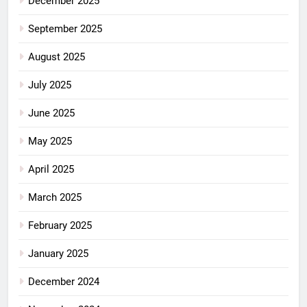
December 2025
September 2025
August 2025
July 2025
June 2025
May 2025
April 2025
March 2025
February 2025
January 2025
December 2024