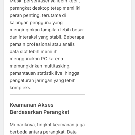
Meski persentasenya lebih kecil,
perangkat desktop tetap memiliki
peran penting, terutama di
kalangan pengguna yang
menginginkan tampilan lebih besar
dan interaksi yang stabil. Beberapa
pemain profesional atau analis
data slot lebih memilih
menggunakan PC karena
memungkinkan multitasking,
pemantauan statistik live, hingga
pengaturan jaringan yang lebih
kompleks.
Keamanan Akses
Berdasarkan Perangkat
Menariknya, tingkat keamanan juga
berbeda antara perangkat. Data