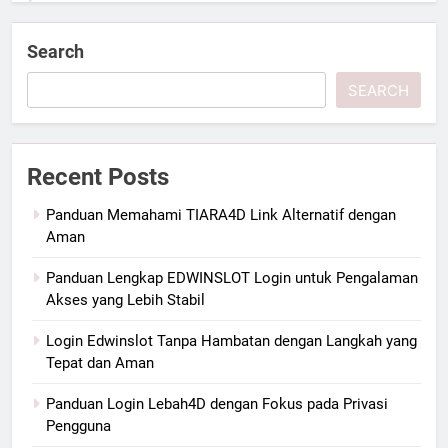
Search
SEARCH
Recent Posts
Panduan Memahami TIARA4D Link Alternatif dengan
Aman
Panduan Lengkap EDWINSLOT Login untuk Pengalaman
Akses yang Lebih Stabil
Login Edwinslot Tanpa Hambatan dengan Langkah yang
Tepat dan Aman
Panduan Login Lebah4D dengan Fokus pada Privasi
Pengguna