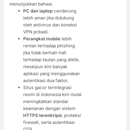
menunjukkan bahwa:
PC dan laptop
cenderung
lebih aman jika didukung
oleh antivirus dan koneksi
VPN pribadi.
Perangkat mobile
lebih
rentan terhadap phishing
jika tidak berhati-hati
terhadap tautan yang diklik,
meskipun kini banyak
aplikasi yang menggunakan
autentikasi dua faktor.
Situs gacor terintegrasi
resmi di Indonesia kini mulai
meningkatkan standar
keamanan dengan sistem
HTTPS terenkripsi
, proteksi
firewall, serta autentikasi
OTP.