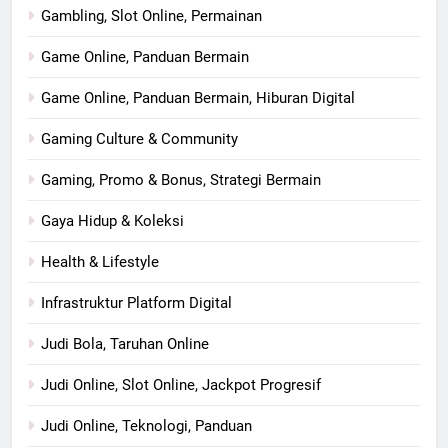
Gambling, Slot Online, Permainan
Game Online, Panduan Bermain
Game Online, Panduan Bermain, Hiburan Digital
Gaming Culture & Community
Gaming, Promo & Bonus, Strategi Bermain
Gaya Hidup & Koleksi
Health & Lifestyle
Infrastruktur Platform Digital
Judi Bola, Taruhan Online
Judi Online, Slot Online, Jackpot Progresif
Judi Online, Teknologi, Panduan