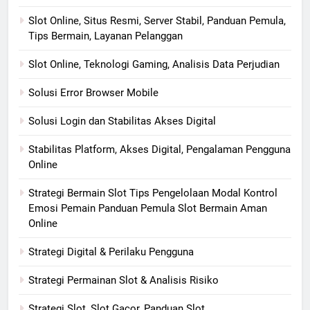
Slot Online, Situs Resmi, Server Stabil, Panduan Pemula,
Tips Bermain, Layanan Pelanggan
Slot Online, Teknologi Gaming, Analisis Data Perjudian
Solusi Error Browser Mobile
Solusi Login dan Stabilitas Akses Digital
Stabilitas Platform, Akses Digital, Pengalaman Pengguna
Online
Strategi Bermain Slot Tips Pengelolaan Modal Kontrol
Emosi Pemain Panduan Pemula Slot Bermain Aman
Online
Strategi Digital & Perilaku Pengguna
Strategi Permainan Slot & Analisis Risiko
Strategi Slot, Slot Gacor, Panduan Slot