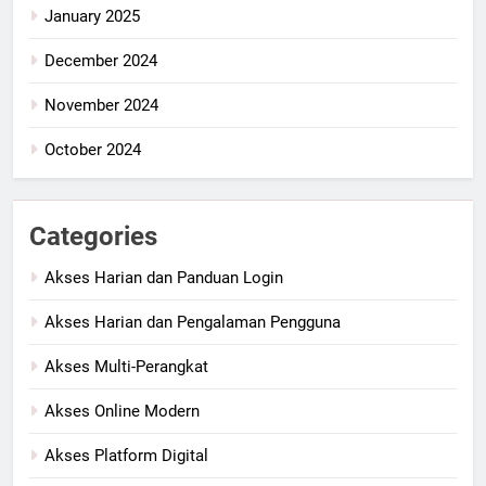
January 2025
December 2024
November 2024
October 2024
Categories
Akses Harian dan Panduan Login
Akses Harian dan Pengalaman Pengguna
Akses Multi-Perangkat
Akses Online Modern
Akses Platform Digital