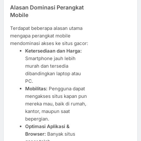
Alasan Dominasi Perangkat
Mobile
Terdapat beberapa alasan utama
mengapa perangkat mobile
mendominasi akses ke situs gacor:
Ketersediaan dan Harga:
Smartphone jauh lebih
murah dan tersedia
dibandingkan laptop atau
PC.
Mobilitas:
Pengguna dapat
mengakses situs kapan pun
mereka mau, baik di rumah,
kantor, maupun saat
bepergian.
Optimasi Aplikasi &
Browser:
Banyak situs