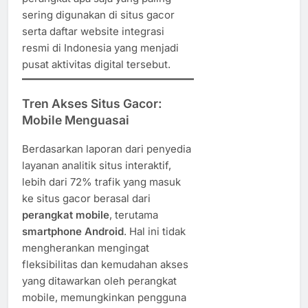
sering digunakan di situs gacor
serta daftar website integrasi
resmi di Indonesia yang menjadi
pusat aktivitas digital tersebut.
Tren Akses Situs Gacor:
Mobile Menguasai
Berdasarkan laporan dari penyedia
layanan analitik situs interaktif,
lebih dari 72% trafik yang masuk
ke situs gacor berasal dari
perangkat mobile
, terutama
smartphone Android
. Hal ini tidak
mengherankan mengingat
fleksibilitas dan kemudahan akses
yang ditawarkan oleh perangkat
mobile, memungkinkan pengguna