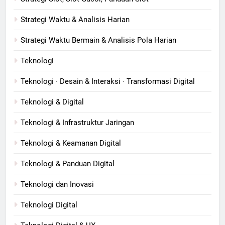
Strategi Waktu & Analisis Harian
Strategi Waktu Bermain & Analisis Pola Harian
Teknologi
Teknologi · Desain & Interaksi · Transformasi Digital
Teknologi & Digital
Teknologi & Infrastruktur Jaringan
Teknologi & Keamanan Digital
Teknologi & Panduan Digital
Teknologi dan Inovasi
Teknologi Digital