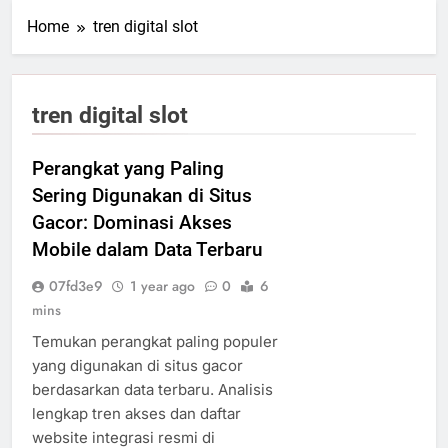
Home
tren digital slot
tren digital slot
Perangkat yang Paling
Sering Digunakan di Situs
Gacor: Dominasi Akses
Mobile dalam Data Terbaru
07fd3e9
1 year ago
0
6
mins
Temukan perangkat paling populer
yang digunakan di situs gacor
berdasarkan data terbaru. Analisis
lengkap tren akses dan daftar
website integrasi resmi di