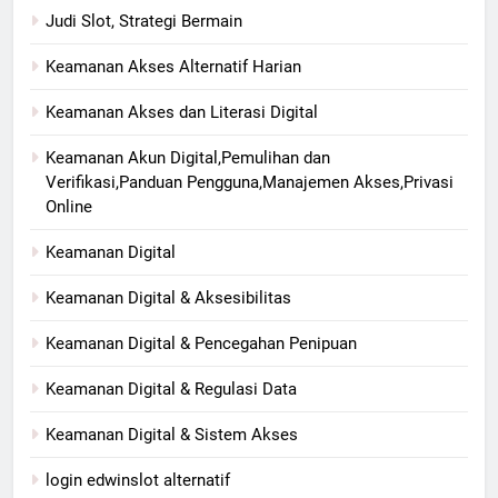
Judi Slot, Strategi Bermain
Keamanan Akses Alternatif Harian
Keamanan Akses dan Literasi Digital
Keamanan Akun Digital,Pemulihan dan
Verifikasi,Panduan Pengguna,Manajemen Akses,Privasi
Online
Keamanan Digital
Keamanan Digital & Aksesibilitas
Keamanan Digital & Pencegahan Penipuan
Keamanan Digital & Regulasi Data
Keamanan Digital & Sistem Akses
login edwinslot alternatif