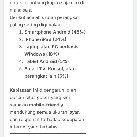
untuk terhubung kapan saja dan di
mana saja.
Berikut adalah urutan perangkat
paling sering digunakan:
Smartphone Android (48%)
iPhone/iPad (24%)
Laptop atau PC berbasis
Windows (18%)
Tablet Android (5%)
Smart TV, Konsol, atau
perangkat lain (5%)
Kebiasaan ini dipengaruhi oleh
desain situs gacor yang kini
semakin
mobile-friendly
,
mendukung semua ukuran layar,
dan responsif terhadap kecepatan
internet yang terbatas.