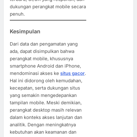
dukungan perangkat mobile secara
penuh.
Kesimpulan
Dari data dan pengamatan yang
ada, dapat disimpulkan bahwa
perangkat mobile, khususnya
smartphone Android dan iPhone,
mendominasi akses ke
situs gacor
.
Hal ini didorong oleh kemudahan,
kecepatan, serta dukungan situs
yang semakin mengedepankan
tampilan mobile. Meski demikian,
perangkat desktop masih relevan
dalam konteks akses lanjutan dan
analitik. Dengan meningkatnya
kebutuhan akan keamanan dan