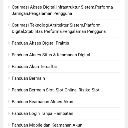
Optimasi Akses Digital,Infrastruktur Sistem,Performa
Jaringan,Pengalaman Pengguna
Optimasi Teknologi,Arsitektur Sistem,Platform
Digital,Stabilitas Performa,Pengalaman Pengguna
Panduan Akses Digital Praktis
Panduan Akses Situs & Keamanan Digital
Panduan Akun Terdaftar
Panduan Bermain
Panduan Bermain Slot, Slot Online, Risiko Slot
Panduan Keamanan Akses Akun
Panduan Login Tanpa Hambatan
Panduan Mobile dan Keamanan Akun