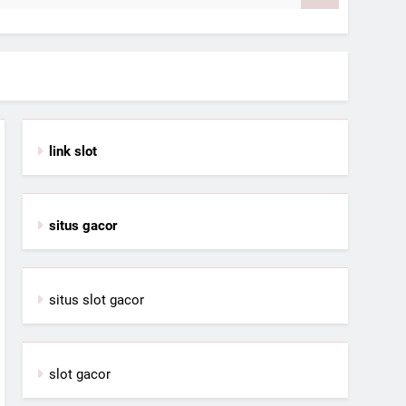
link slot
situs gacor
situs slot gacor
slot gacor