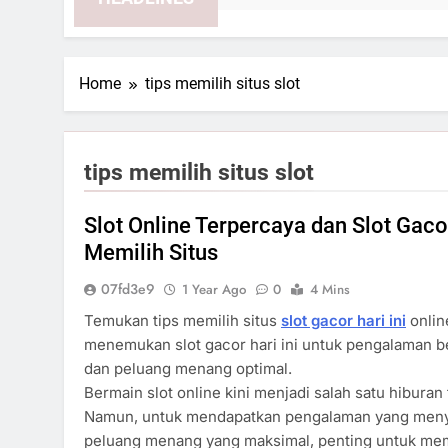
Home
tips memilih situs slot
tips memilih situs slot
Slot Online Terpercaya dan Slot Gacor
Memilih Situs
07fd3e9
1 Year Ago
0
4 Mins
Temukan tips memilih situs
slot gacor hari ini
onlin
menemukan slot gacor hari ini untuk pengalaman 
dan peluang menang optimal.
Bermain slot online kini menjadi salah satu hiburan
Namun, untuk mendapatkan pengalaman yang men
peluang menang yang maksimal, penting untuk memil