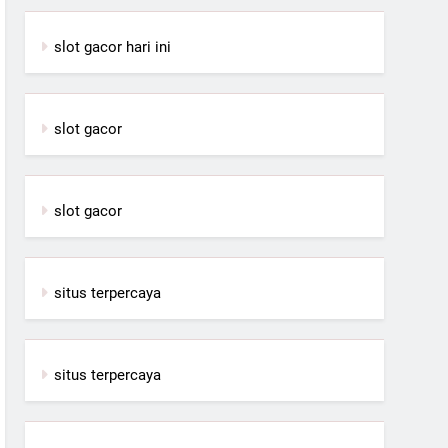
slot gacor hari ini
slot gacor
slot gacor
situs terpercaya
situs terpercaya