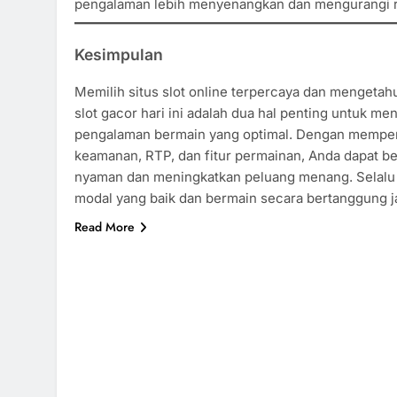
pengalaman lebih menyenangkan dan mengurangi ri
Kesimpulan
Memilih situs slot online terpercaya dan mengeta
slot gacor hari ini adalah dua hal penting untuk m
pengalaman bermain yang optimal. Dengan memperha
keamanan, RTP, dan fitur permainan, Anda dapat b
nyaman dan meningkatkan peluang menang. Selalu
modal yang baik dan bermain secara bertanggung 
Read More