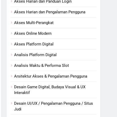
Akses Harian dan Panduan Login
Akses Harian dan Pengalaman Pengguna
Akses Multi-Perangkat
Akses Online Modern
Akses Platform Digital
Analisis Platform Digital
Analisis Waktu & Performa Slot
Arsitektur Akses & Pengalaman Pengguna
Desain Game Digital, Budaya Visual & UX
Interaktif
Desain UI/UX / Pengalaman Pengguna / Situs
Judi