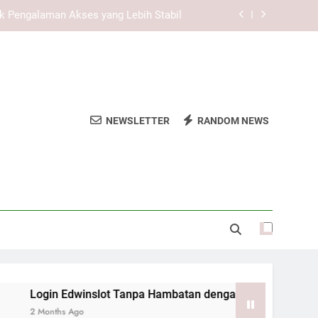
 Pengalaman Akses yang Lebih Stabil
 dengan Langkah yang Tepat dan Aman
 dengan Fokus pada Privasi Pengguna
IARA4D Link Alternatif dengan Aman
NEWSLETTER
RANDOM NEWS
 Pengalaman Akses yang Lebih Stabil
 dengan Langkah yang Tepat dan Aman
 dengan Fokus pada Privasi Pengguna
 Edwinslot Tanpa Hambatan dengan Langkah yang Tepat dan
hs Ago