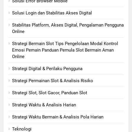
Solusi Error Browser Mobile
Solusi Login dan Stabilitas Akses Digital
Stabilitas Platform, Akses Digital, Pengalaman Pengguna
Online
Strategi Bermain Slot Tips Pengelolaan Modal Kontrol
Emosi Pemain Panduan Pemula Slot Bermain Aman
Online
Strategi Digital & Perilaku Pengguna
Strategi Permainan Slot & Analisis Risiko
Strategi Slot, Slot Gacor, Panduan Slot
Strategi Waktu & Analisis Harian
Strategi Waktu Bermain & Analisis Pola Harian
Teknologi