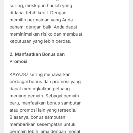
sering, meskipun hadiah yang
didapat lebih kecil. Dengan
memilih permainan yang Anda
pahami dengan baik, Anda dapat
meminimalkan risiko dan membuat
keputusan yang lebih cerdas.
2. Manfaatkan Bonus dan
Promosi
KAYA787 sering menawarkan
berbagai bonus dan promosi yang
dapat meningkatkan peluang
menang pemain. Sebagai pemain
baru, manfaatkan bonus sambutan
atau promosi lain yang tersedia.
Biasanya, bonus sambutan
memberikan kesempatan untuk
bermain lebih lama dengan modal