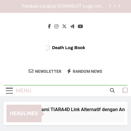
Skip
Login Edwinslot Tanpa Hambatan dengan
to
Langkah yang Tepat dan Aman
content
Panduan Login Lebah4D dengan Fokus pada
Privasi Pengguna
Panduan Memahami TIARA4D Link Alternatif
dengan Aman
Panduan Lengkap EDWINSLOT Login untuk
Pengalaman Akses yang Lebih Stabil
Login Edwinslot Tanpa Hambatan dengan
Langkah yang Tepat dan Aman
Death Log Book
Gunakan Death Log Book Untuk Pendataan
Panduan Login Lebah4D dengan Fokus pada
NEWSLETTER
RANDOM NEWS
Privasi Pengguna
Yang Aman Dan Terpercaya.
MENU
anduan Memahami TIARA4D Link Alternatif dengan Aman
HEADLINES
 Weeks Ago