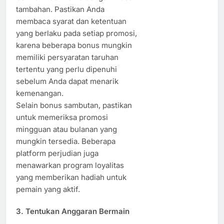
tambahan. Pastikan Anda
membaca syarat dan ketentuan
yang berlaku pada setiap promosi,
karena beberapa bonus mungkin
memiliki persyaratan taruhan
tertentu yang perlu dipenuhi
sebelum Anda dapat menarik
kemenangan.
Selain bonus sambutan, pastikan
untuk memeriksa promosi
mingguan atau bulanan yang
mungkin tersedia. Beberapa
platform perjudian juga
menawarkan program loyalitas
yang memberikan hadiah untuk
pemain yang aktif.
3. Tentukan Anggaran Bermain