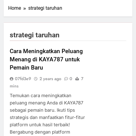
Home
strategi taruhan
strategi taruhan
Cara Meningkatkan Peluang
Menang di KAYA787 untuk
Pemain Baru
07fd3e9
2 years ago
0
7
mins
Temukan cara meningkatkan
peluang menang Anda di KAYA787
sebagai pemain baru. Ikuti tips
strategis dan manfaatkan fitur-fitur
platform untuk hasil terbaik!
Bergabung dengan platform