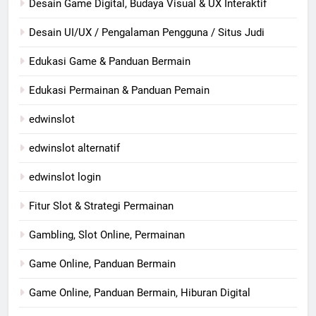
Desain Game Digital, Budaya Visual & UX Interaktif
Desain UI/UX / Pengalaman Pengguna / Situs Judi
Edukasi Game & Panduan Bermain
Edukasi Permainan & Panduan Pemain
edwinslot
edwinslot alternatif
edwinslot login
Fitur Slot & Strategi Permainan
Gambling, Slot Online, Permainan
Game Online, Panduan Bermain
Game Online, Panduan Bermain, Hiburan Digital