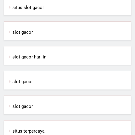
situs slot gacor
slot gacor
slot gacor hari ini
slot gacor
slot gacor
situs terpercaya