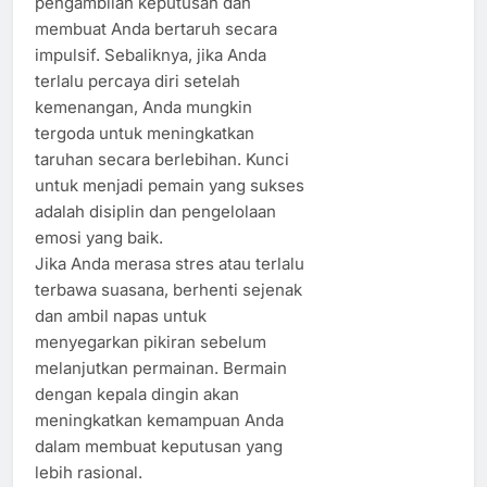
pengambilan keputusan dan
membuat Anda bertaruh secara
impulsif. Sebaliknya, jika Anda
terlalu percaya diri setelah
kemenangan, Anda mungkin
tergoda untuk meningkatkan
taruhan secara berlebihan. Kunci
untuk menjadi pemain yang sukses
adalah disiplin dan pengelolaan
emosi yang baik.
Jika Anda merasa stres atau terlalu
terbawa suasana, berhenti sejenak
dan ambil napas untuk
menyegarkan pikiran sebelum
melanjutkan permainan. Bermain
dengan kepala dingin akan
meningkatkan kemampuan Anda
dalam membuat keputusan yang
lebih rasional.