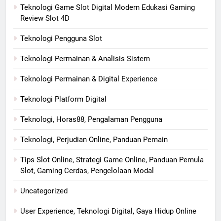
Teknologi Game Slot Digital Modern Edukasi Gaming
Review Slot 4D
Teknologi Pengguna Slot
Teknologi Permainan & Analisis Sistem
Teknologi Permainan & Digital Experience
Teknologi Platform Digital
Teknologi, Horas88, Pengalaman Pengguna
Teknologi, Perjudian Online, Panduan Pemain
Tips Slot Online, Strategi Game Online, Panduan Pemula
Slot, Gaming Cerdas, Pengelolaan Modal
Uncategorized
User Experience, Teknologi Digital, Gaya Hidup Online