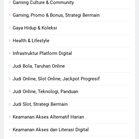
Gaming Culture & Community
Gaming, Promo & Bonus, Strategi Bermain
Gaya Hidup & Koleksi
Health & Lifestyle
Infrastruktur Platform Digital
Judi Bola, Taruhan Online
Judi Online, Slot Online, Jackpot Progresif
Judi Online, Teknologi, Panduan
Judi Slot, Strategi Bermain
Keamanan Akses Alternatif Harian
Keamanan Akses dan Literasi Digital