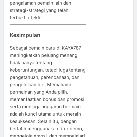
pengalaman pemain lain dan
strategi-strategi yang telah
terbukti efektif.
Kesimpulan
Sebagai pemain baru di KAYA787,
meningkatkan peluang menang
tidak hanya tentang
keberuntungan, tetapi juga tentang
pengetahuan, perencanaan, dan
pengelolaan diri. Memahami
permainan yang Anda pilih,
memanfaatkan bonus dan promosi,
serta menjaga anggaran bermain
adalah kunci utama untuk meraih
kesuksesan. Selain itu, dengan
berlatih menggunakan fitur demo,
mengelola emosi, dan mempelajari