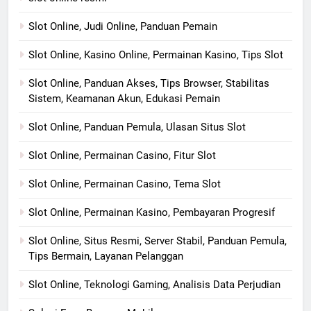
Slot Online, Judi Online, Panduan Pemain
Slot Online, Kasino Online, Permainan Kasino, Tips Slot
Slot Online, Panduan Akses, Tips Browser, Stabilitas
Sistem, Keamanan Akun, Edukasi Pemain
Slot Online, Panduan Pemula, Ulasan Situs Slot
Slot Online, Permainan Casino, Fitur Slot
Slot Online, Permainan Casino, Tema Slot
Slot Online, Permainan Kasino, Pembayaran Progresif
Slot Online, Situs Resmi, Server Stabil, Panduan Pemula,
Tips Bermain, Layanan Pelanggan
Slot Online, Teknologi Gaming, Analisis Data Perjudian