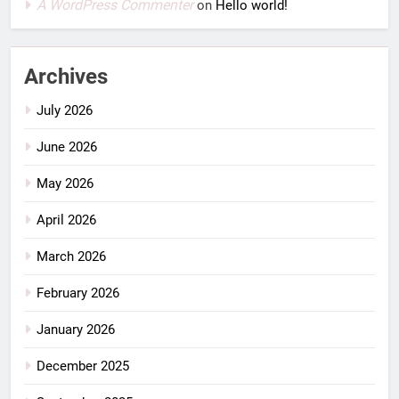
A WordPress Commenter
on
Hello world!
Archives
July 2026
June 2026
May 2026
April 2026
March 2026
February 2026
January 2026
December 2025