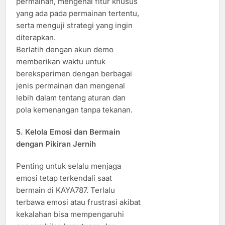
permainan, mengenal fitur khusus
yang ada pada permainan tertentu,
serta menguji strategi yang ingin
diterapkan.
Berlatih dengan akun demo
memberikan waktu untuk
bereksperimen dengan berbagai
jenis permainan dan mengenal
lebih dalam tentang aturan dan
pola kemenangan tanpa tekanan.
5. Kelola Emosi dan Bermain
dengan Pikiran Jernih
Penting untuk selalu menjaga
emosi tetap terkendali saat
bermain di KAYA787. Terlalu
terbawa emosi atau frustrasi akibat
kekalahan bisa mempengaruhi