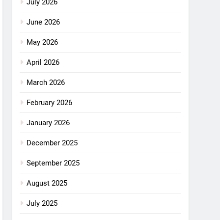
July 2026
June 2026
May 2026
April 2026
March 2026
February 2026
January 2026
December 2025
September 2025
August 2025
July 2025