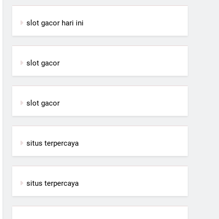
slot gacor hari ini
slot gacor
slot gacor
situs terpercaya
situs terpercaya