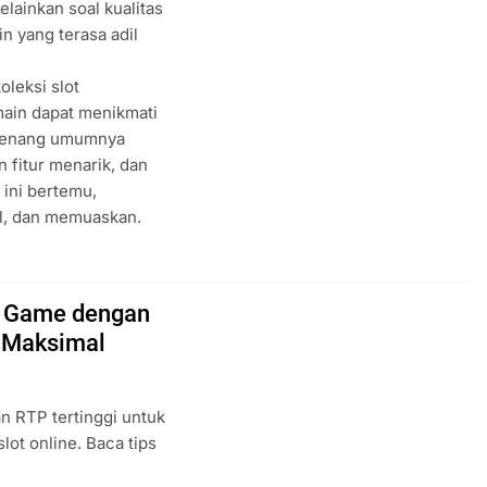
lainkan soal kualitas
n yang terasa adil
oleksi slot
main dapat menikmati
g menang umumnya
 fitur menarik, dan
 ini bertemu,
al, dan memuaskan.
ih Game dengan
g Maksimal
n RTP tertinggi untuk
ot online. Baca tips