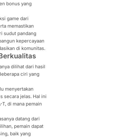
men bonus yang
ksi game dari
erta memastikan
ari sudut pandang
mbangun kepercayaan
asikan di komunitas.
 Berkualitas
ya dilihat dari hasil
Beberapa ciri yang
alu menyertakan
secara jelas. Hal ini
-T, di mana pemain
asanya datang dari
lihan, pemain dapat
ng, baik yang