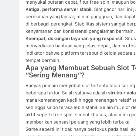
menyukai putaran cepat, fitur free spin, maupun bon
Ketiga, performa server stabil.
Slot gacor hari ini 
permainan yang lancar, minim gangguan, dan dapat
di berbagai perangkat. Stabilitas sistem sangat be
kenyamanan dan konsistensi pengalaman bermain.
Keempat, dukungan layanan yang responsif.
Situs
menyediakan bantuan yang jelas, cepat, dan profesi
indikator bahwa platform tersebut dikelola secara 
tempat bermain.
Apa yang Membuat Sebuah Slot T
“Sering Menang”?
Banyak pemain menyebut slot tertentu lebih serin
beberapa faktor. Salah satunya adalah
struktur vol
mana kemenangan kecil hingga menengah relatif s
sehingga saldo terasa lebih stabil. Selain itu, slot 
aktif
seperti free spin, simbol khusus, atau mini ga
memberikan sensasi peluang yang lebih terbuka.
Game seperti ini tidak hanya berfokus pada hasil akh