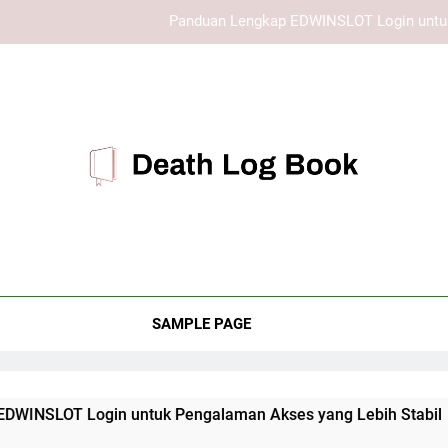
Panduan Lengkap EDWINSLOT Login untuk
Login Edwinslot Tanpa Hambatan
Panduan Login Lebah4D
Panduan Memahami T
Panduan Lengkap EDWINSLOT Login untuk
Login Edwinslot Tanpa Hambatan
th Log Book
eath Log Book Untuk Pendataan Yang Aman Dan Terpercaya.
Panduan Login Lebah4D
SAMPLE PAGE
gin untuk Pengalaman Akses yang Lebih Stabil
Login
2 Month