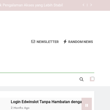
 Pengalaman Akses yang Lebih Stabil
 dengan Langkah yang Tepat dan Aman
 dengan Fokus pada Privasi Pengguna
IARA4D Link Alternatif dengan Aman
NEWSLETTER
RANDOM NEWS
 Pengalaman Akses yang Lebih Stabil
 dengan Langkah yang Tepat dan Aman
 dengan Fokus pada Privasi Pengguna
 Edwinslot Tanpa Hambatan dengan Langkah yang Tepat dan
s Ago