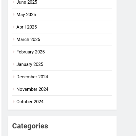
June 2025
May 2025
April 2025
March 2025
February 2025
January 2025
December 2024
November 2024
October 2024
Categories