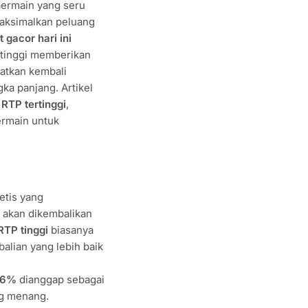
bermain yang seru
aksimalkan peluang
t gacor hari ini
tinggi memberikan
atkan kembali
ka panjang. Artikel
n
RTP tertinggi
,
ermain untuk
etis yang
g akan dikembalikan
RTP tinggi
biasanya
alian yang lebih baik
96%
dianggap sebagai
ng menang.