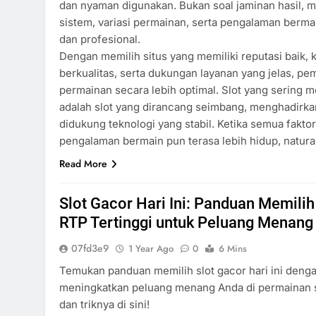
dan nyaman digunakan. Bukan soal jaminan hasil, me
sistem, variasi permainan, serta pengalaman bermai
dan profesional.
Dengan memilih situs yang memiliki reputasi baik, k
berkualitas, serta dukungan layanan yang jelas, pe
permainan secara lebih optimal. Slot yang serin
adalah slot yang dirancang seimbang, menghadirkan
didukung teknologi yang stabil. Ketika semua faktor
pengalaman bermain pun terasa lebih hidup, natur
Read More
Slot Gacor Hari Ini: Panduan Memil
RTP Tertinggi untuk Peluang Menan
07fd3e9
1 Year Ago
0
6 Mins
Temukan panduan memilih slot gacor hari ini denga
meningkatkan peluang menang Anda di permainan sl
dan triknya di sini!