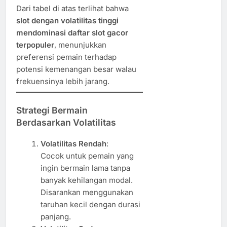
Dari tabel di atas terlihat bahwa
slot dengan volatilitas tinggi
mendominasi daftar slot gacor
terpopuler
, menunjukkan
preferensi pemain terhadap
potensi kemenangan besar walau
frekuensinya lebih jarang.
Strategi Bermain
Berdasarkan Volatilitas
Volatilitas Rendah
:
Cocok untuk pemain yang
ingin bermain lama tanpa
banyak kehilangan modal.
Disarankan menggunakan
taruhan kecil dengan durasi
panjang.