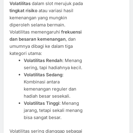
Volatilitas
dalam slot merujuk pada
tingkat risiko
atau variasi hasil
kemenangan yang mungkin
diperoleh selama bermain.
Volatilitas memengaruhi
frekuensi
dan besaran kemenangan
, dan
umumnya dibagi ke dalam tiga
kategori utama:
Volatilitas Rendah
: Menang
sering, tapi hadiahnya kecil.
Volatilitas Sedang
:
Kombinasi antara
kemenangan reguler dan
hadiah besar sesekali.
Volatilitas Tinggi
: Menang
jarang, tetapi sekali menang
bisa sangat besar.
Volatilitas sering dianggap sebagai