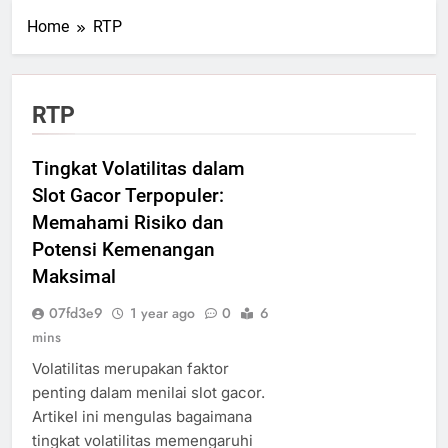
Home
RTP
RTP
Tingkat Volatilitas dalam
Slot Gacor Terpopuler:
Memahami Risiko dan
Potensi Kemenangan
Maksimal
07fd3e9
1 year ago
0
6
mins
Volatilitas merupakan faktor
penting dalam menilai slot gacor.
Artikel ini mengulas bagaimana
tingkat volatilitas memengaruhi