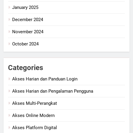
January 2025
December 2024
November 2024
October 2024
Categories
Akses Harian dan Panduan Login
Akses Harian dan Pengalaman Pengguna
Akses Multi-Perangkat
Akses Online Modern
Akses Platform Digital