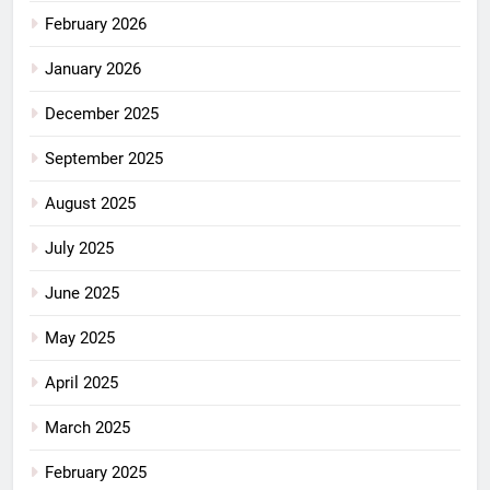
February 2026
January 2026
December 2025
September 2025
August 2025
July 2025
June 2025
May 2025
April 2025
March 2025
February 2025