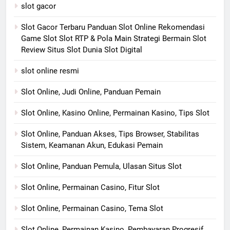
slot gacor
Slot Gacor Terbaru Panduan Slot Online Rekomendasi
Game Slot Slot RTP & Pola Main Strategi Bermain Slot
Review Situs Slot Dunia Slot Digital
slot online resmi
Slot Online, Judi Online, Panduan Pemain
Slot Online, Kasino Online, Permainan Kasino, Tips Slot
Slot Online, Panduan Akses, Tips Browser, Stabilitas
Sistem, Keamanan Akun, Edukasi Pemain
Slot Online, Panduan Pemula, Ulasan Situs Slot
Slot Online, Permainan Casino, Fitur Slot
Slot Online, Permainan Casino, Tema Slot
Slot Online, Permainan Kasino, Pembayaran Progresif