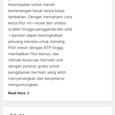
kesempatan untuk meraih
kemenangan besar tanpa biaya
tambahan. Dengan memahami cara
kerja fitur ini—mulai dari simbol
scatter hingga pengganda dan wild
—pemain dapat meningkatkan
peluang mereka untuk menang.
Pilih mesin dengan RTP tinggi,
manfaatkan fitur bonus, dan
nikmati keseruan bermain slot
dengan putaran gratis untuk
pengalaman bermain yang lebih
menyenangkan dan berpotensi
menguntungkan.
Read More