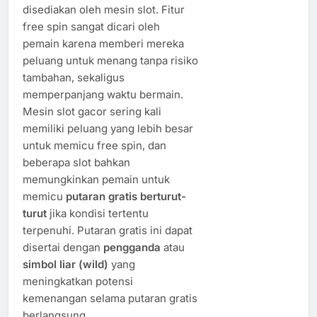
disediakan oleh mesin slot. Fitur
free spin sangat dicari oleh
pemain karena memberi mereka
peluang untuk menang tanpa risiko
tambahan, sekaligus
memperpanjang waktu bermain.
Mesin slot gacor sering kali
memiliki peluang yang lebih besar
untuk memicu free spin, dan
beberapa slot bahkan
memungkinkan pemain untuk
memicu
putaran gratis berturut-
turut
jika kondisi tertentu
terpenuhi. Putaran gratis ini dapat
disertai dengan
pengganda
atau
simbol liar (wild)
yang
meningkatkan potensi
kemenangan selama putaran gratis
berlangsung.