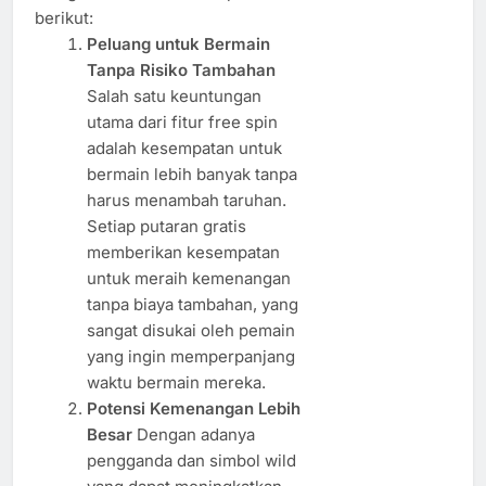
berikut:
Peluang untuk Bermain
Tanpa Risiko Tambahan
Salah satu keuntungan
utama dari fitur free spin
adalah kesempatan untuk
bermain lebih banyak tanpa
harus menambah taruhan.
Setiap putaran gratis
memberikan kesempatan
untuk meraih kemenangan
tanpa biaya tambahan, yang
sangat disukai oleh pemain
yang ingin memperpanjang
waktu bermain mereka.
Potensi Kemenangan Lebih
Besar
Dengan adanya
pengganda dan simbol wild