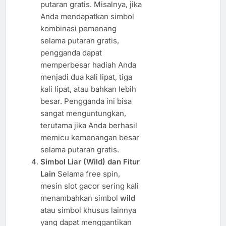
putaran gratis. Misalnya, jika
Anda mendapatkan simbol
kombinasi pemenang
selama putaran gratis,
pengganda dapat
memperbesar hadiah Anda
menjadi dua kali lipat, tiga
kali lipat, atau bahkan lebih
besar. Pengganda ini bisa
sangat menguntungkan,
terutama jika Anda berhasil
memicu kemenangan besar
selama putaran gratis.
Simbol Liar (Wild) dan Fitur
Lain
Selama free spin,
mesin slot gacor sering kali
menambahkan simbol
wild
atau simbol khusus lainnya
yang dapat menggantikan