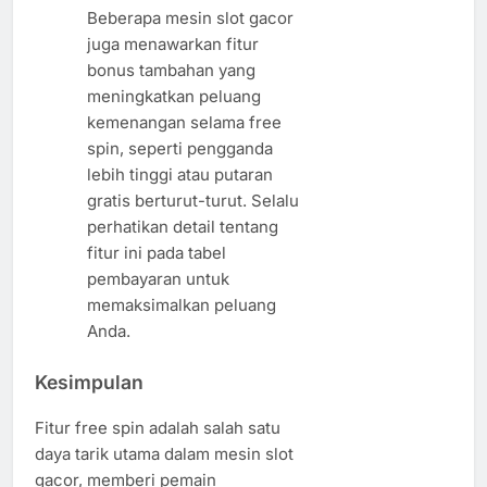
Beberapa mesin slot gacor
juga menawarkan fitur
bonus tambahan yang
meningkatkan peluang
kemenangan selama free
spin, seperti pengganda
lebih tinggi atau putaran
gratis berturut-turut. Selalu
perhatikan detail tentang
fitur ini pada tabel
pembayaran untuk
memaksimalkan peluang
Anda.
Kesimpulan
Fitur free spin adalah salah satu
daya tarik utama dalam mesin slot
gacor, memberi pemain