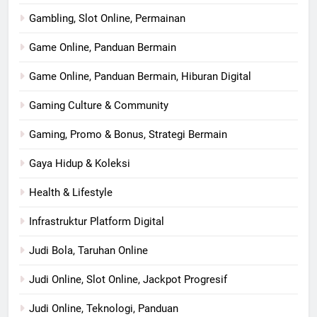
Gambling, Slot Online, Permainan
Game Online, Panduan Bermain
Game Online, Panduan Bermain, Hiburan Digital
Gaming Culture & Community
Gaming, Promo & Bonus, Strategi Bermain
Gaya Hidup & Koleksi
Health & Lifestyle
Infrastruktur Platform Digital
Judi Bola, Taruhan Online
Judi Online, Slot Online, Jackpot Progresif
Judi Online, Teknologi, Panduan