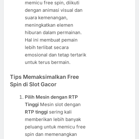
memicu free spin, diikuti
dengan animasi visual dan
suara kemenangan,
meningkatkan elemen
hiburan dalam permainan.
Hal ini membuat pemain
lebih terlibat secara
emosional dan tetap tertarik
untuk terus bermain.
Tips Memaksimalkan Free
Spin di Slot Gacor
Pilih Mesin dengan RTP
Tinggi
Mesin slot dengan
RTP tinggi
sering kali
memberikan lebih banyak
peluang untuk memicu free
spin dan memenangkan