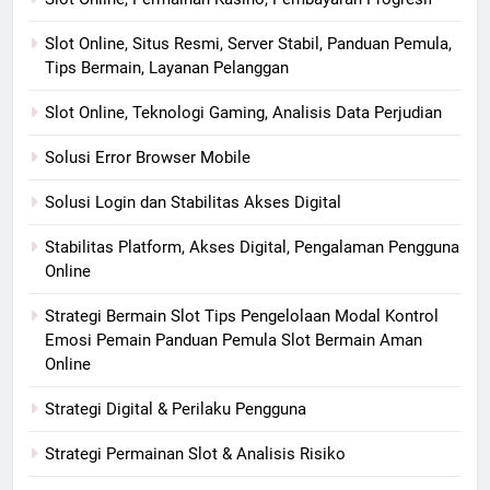
Slot Online, Situs Resmi, Server Stabil, Panduan Pemula,
Tips Bermain, Layanan Pelanggan
Slot Online, Teknologi Gaming, Analisis Data Perjudian
Solusi Error Browser Mobile
Solusi Login dan Stabilitas Akses Digital
Stabilitas Platform, Akses Digital, Pengalaman Pengguna
Online
Strategi Bermain Slot Tips Pengelolaan Modal Kontrol
Emosi Pemain Panduan Pemula Slot Bermain Aman
Online
Strategi Digital & Perilaku Pengguna
Strategi Permainan Slot & Analisis Risiko