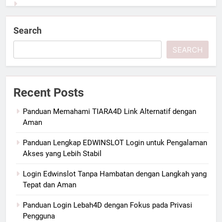
Search
SEARCH
Recent Posts
Panduan Memahami TIARA4D Link Alternatif dengan
Aman
Panduan Lengkap EDWINSLOT Login untuk Pengalaman
Akses yang Lebih Stabil
Login Edwinslot Tanpa Hambatan dengan Langkah yang
Tepat dan Aman
Panduan Login Lebah4D dengan Fokus pada Privasi
Pengguna