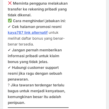
Meminta pengguna melakukan
transfer ke rekening pribadi yang
tidak dikenal.
Cara menghindari jebakan ini:
✔
Cek halaman promosi resmi
kaya787 link alternatif
untuk
melihat daftar bonus yang benar-
benar tersedia.
✔
Jangan pernah memberikan
informasi pribadi untuk klaim
bonus yang tidak jelas.
✔
Hubungi customer support
resmi jika ragu dengan sebuah
penawaran.
?
Jika tawaran terdengar terlalu
bagus untuk menjadi kenyataan,
kemungkinan besar itu adalah
penipuan.