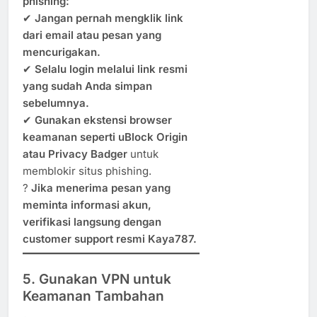
phishing:
✔
Jangan pernah mengklik link
dari email atau pesan yang
mencurigakan.
✔
Selalu login melalui link resmi
yang sudah Anda simpan
sebelumnya.
✔
Gunakan ekstensi browser
keamanan seperti uBlock Origin
atau Privacy Badger
untuk
memblokir situs phishing.
?
Jika menerima pesan yang
meminta informasi akun,
verifikasi langsung dengan
customer support resmi Kaya787.
5. Gunakan VPN untuk
Keamanan Tambahan