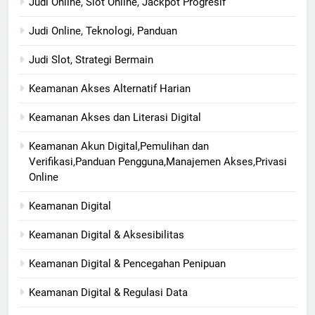
Judi Online, Slot Online, Jackpot Progresif
Judi Online, Teknologi, Panduan
Judi Slot, Strategi Bermain
Keamanan Akses Alternatif Harian
Keamanan Akses dan Literasi Digital
Keamanan Akun Digital,Pemulihan dan
Verifikasi,Panduan Pengguna,Manajemen Akses,Privasi
Online
Keamanan Digital
Keamanan Digital & Aksesibilitas
Keamanan Digital & Pencegahan Penipuan
Keamanan Digital & Regulasi Data