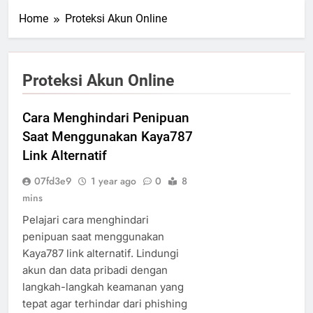
Home
Proteksi Akun Online
Proteksi Akun Online
Cara Menghindari Penipuan
Saat Menggunakan Kaya787
Link Alternatif
07fd3e9
1 year ago
0
8
mins
Pelajari cara menghindari
penipuan saat menggunakan
Kaya787 link alternatif. Lindungi
akun dan data pribadi dengan
langkah-langkah keamanan yang
tepat agar terhindar dari phishing