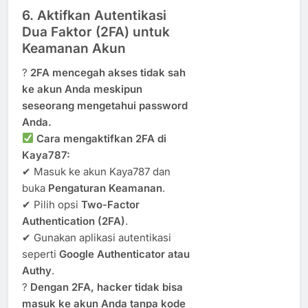
6. Aktifkan Autentikasi
Dua Faktor (2FA) untuk
Keamanan Akun
?
2FA mencegah akses tidak sah
ke akun Anda meskipun
seseorang mengetahui password
Anda.
Cara mengaktifkan 2FA di
Kaya787:
✔ Masuk ke akun Kaya787 dan
buka
Pengaturan Keamanan
.
✔ Pilih opsi
Two-Factor
Authentication (2FA)
.
✔ Gunakan aplikasi autentikasi
seperti
Google Authenticator atau
Authy
.
?
Dengan 2FA, hacker tidak bisa
masuk ke akun Anda tanpa kode