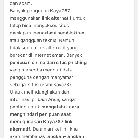
dan scam.
Banyak pengguna
Kaya787
menggunakan
link alternatif
untuk
tetap bisa mengakses situs
meskipun mengalami pemblokiran
atau gangguan teknis. Namun,
tidak semua link alternatif yang
beredar di internet aman. Banyak
penipuan online dan situs phishing
yang mencoba mencuri data
pengguna dengan menyamar
sebagai situs resmi Kaya787.
Untuk melindungi akun dan
informasi pribadi Anda, sangat
penting untuk
mengetahui cara
menghindari penipuan saat
menggunakan Kaya787 link
alternatif
. Dalam artikel ini, kita
akan membahas
langkah-langkah