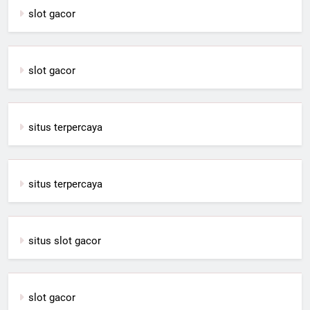
slot gacor
slot gacor
situs terpercaya
situs terpercaya
situs slot gacor
slot gacor