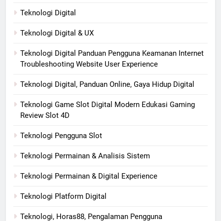
Teknologi Digital
Teknologi Digital & UX
Teknologi Digital Panduan Pengguna Keamanan Internet
Troubleshooting Website User Experience
Teknologi Digital, Panduan Online, Gaya Hidup Digital
Teknologi Game Slot Digital Modern Edukasi Gaming
Review Slot 4D
Teknologi Pengguna Slot
Teknologi Permainan & Analisis Sistem
Teknologi Permainan & Digital Experience
Teknologi Platform Digital
Teknologi, Horas88, Pengalaman Pengguna