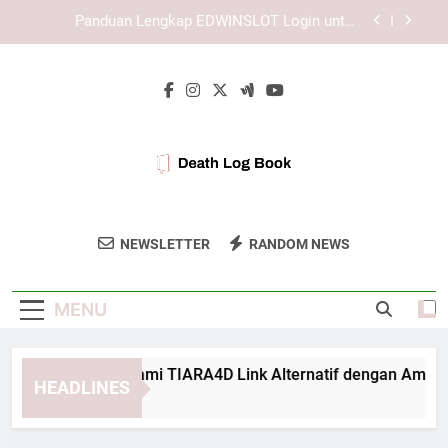
Skip
Login Edwinslot Tanpa Hambatan dengan
to
Langkah yang Tepat dan Aman
content
Panduan Login Lebah4D dengan Fokus pada
Privasi Pengguna
Panduan Memahami TIARA4D Link Alternatif
dengan Aman
Panduan Lengkap EDWINSLOT Login untuk
Pengalaman Akses yang Lebih Stabil
Login Edwinslot Tanpa Hambatan dengan
Langkah yang Tepat dan Aman
Death Log Book
Gunakan Death Log Book Untuk Pendataan
Panduan Login Lebah4D dengan Fokus pada
NEWSLETTER
RANDOM NEWS
Privasi Pengguna
Yang Aman Dan Terpercaya.
MENU
anduan Memahami TIARA4D Link Alternatif dengan Aman
HEADLINES
Weeks Ago