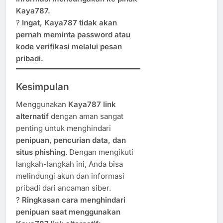
Kaya787.
?
Ingat, Kaya787 tidak akan
pernah meminta password atau
kode verifikasi melalui pesan
pribadi.
Kesimpulan
Menggunakan
Kaya787 link
alternatif
dengan aman sangat
penting untuk menghindari
penipuan, pencurian data, dan
situs phishing
. Dengan mengikuti
langkah-langkah ini, Anda bisa
melindungi akun dan informasi
pribadi dari ancaman siber.
?
Ringkasan cara menghindari
penipuan saat menggunakan