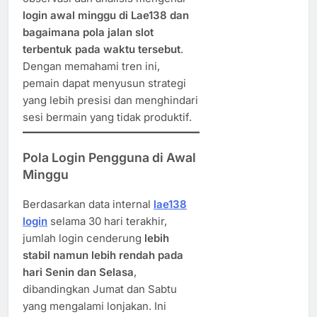
login awal minggu di Lae138 dan
bagaimana pola jalan slot
terbentuk pada waktu tersebut
.
Dengan memahami tren ini,
pemain dapat menyusun strategi
yang lebih presisi dan menghindari
sesi bermain yang tidak produktif.
Pola Login Pengguna di Awal
Minggu
Berdasarkan data internal
lae138
login
selama 30 hari terakhir,
jumlah login cenderung
lebih
stabil namun lebih rendah pada
hari Senin dan Selasa
,
dibandingkan Jumat dan Sabtu
yang mengalami lonjakan. Ini