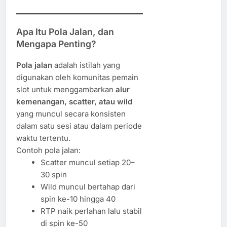
Apa Itu Pola Jalan, dan
Mengapa Penting?
Pola jalan
adalah istilah yang
digunakan oleh komunitas pemain
slot untuk menggambarkan
alur
kemenangan, scatter, atau wild
yang muncul secara konsisten
dalam satu sesi atau dalam periode
waktu tertentu.
Contoh pola jalan:
Scatter muncul setiap 20–
30 spin
Wild muncul bertahap dari
spin ke-10 hingga 40
RTP naik perlahan lalu stabil
di spin ke-50