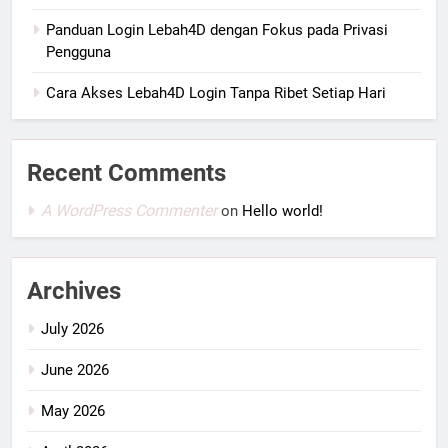
Panduan Login Lebah4D dengan Fokus pada Privasi
Pengguna
Cara Akses Lebah4D Login Tanpa Ribet Setiap Hari
Recent Comments
A WordPress Commenter
on
Hello world!
Archives
July 2026
June 2026
May 2026