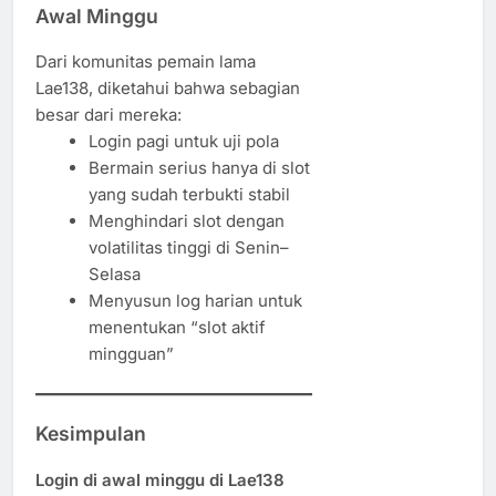
Awal Minggu
Dari komunitas pemain lama
Lae138, diketahui bahwa sebagian
besar dari mereka:
Login pagi untuk uji pola
Bermain serius hanya di slot
yang sudah terbukti stabil
Menghindari slot dengan
volatilitas tinggi di Senin–
Selasa
Menyusun log harian untuk
menentukan “slot aktif
mingguan”
Kesimpulan
Login di awal minggu di Lae138