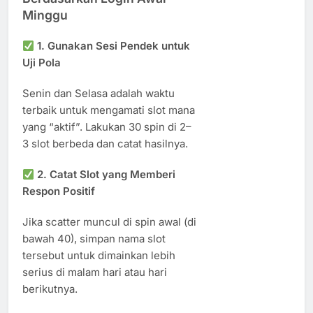
Minggu
1.
Gunakan Sesi Pendek untuk
Uji Pola
Senin dan Selasa adalah waktu
terbaik untuk mengamati slot mana
yang “aktif”. Lakukan 30 spin di 2–
3 slot berbeda dan catat hasilnya.
2.
Catat Slot yang Memberi
Respon Positif
Jika scatter muncul di spin awal (di
bawah 40), simpan nama slot
tersebut untuk dimainkan lebih
serius di malam hari atau hari
berikutnya.