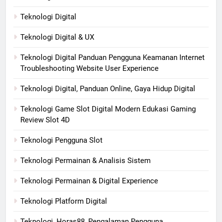
Teknologi Digital
Teknologi Digital & UX
Teknologi Digital Panduan Pengguna Keamanan Internet
Troubleshooting Website User Experience
Teknologi Digital, Panduan Online, Gaya Hidup Digital
Teknologi Game Slot Digital Modern Edukasi Gaming
Review Slot 4D
Teknologi Pengguna Slot
Teknologi Permainan & Analisis Sistem
Teknologi Permainan & Digital Experience
Teknologi Platform Digital
Teknologi, Horas88, Pengalaman Pengguna