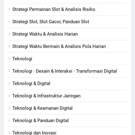
Strategi Permainan Slot & Analisis Risiko
Strategi Slot, Slot Gacor, Panduan Slot
Strategi Waktu & Analisis Harian
Strategi Waktu Bermain & Analisis Pola Harian
Teknologi
Teknologi · Desain & Interaksi · Transformasi Digital
Teknologi & Digital
Teknologi & Infrastruktur Jaringan
Teknologi & Keamanan Digital
Teknologi & Panduan Digital
Teknologi dan Inovasi