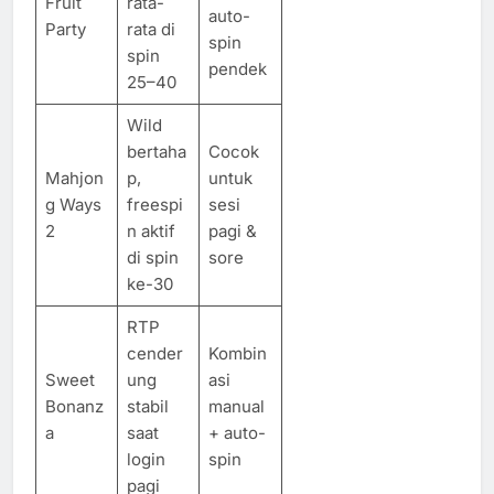
Fruit
rata-
auto-
Party
rata di
spin
spin
pendek
25–40
Wild
bertaha
Cocok
Mahjon
p,
untuk
g Ways
freespi
sesi
2
n aktif
pagi &
di spin
sore
ke-30
RTP
cender
Kombin
Sweet
ung
asi
Bonanz
stabil
manual
a
saat
+ auto-
login
spin
pagi