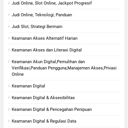
Judi Online, Slot Online, Jackpot Progresif
Judi Online, Teknologi, Panduan
Judi Slot, Strategi Bermain
Keamanan Akses Alternatif Harian
Keamanan Akses dan Literasi Digital
Keamanan Akun Digital,Pemulihan dan
Verifikasi,Panduan Pengguna,Manajemen Akses,Privasi
Online
Keamanan Digital
Keamanan Digital & Aksesibilitas
Keamanan Digital & Pencegahan Penipuan
Keamanan Digital & Regulasi Data