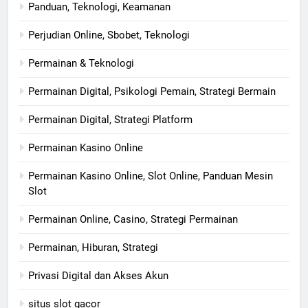
Panduan, Teknologi, Keamanan
Perjudian Online, Sbobet, Teknologi
Permainan & Teknologi
Permainan Digital, Psikologi Pemain, Strategi Bermain
Permainan Digital, Strategi Platform
Permainan Kasino Online
Permainan Kasino Online, Slot Online, Panduan Mesin
Slot
Permainan Online, Casino, Strategi Permainan
Permainan, Hiburan, Strategi
Privasi Digital dan Akses Akun
situs slot gacor