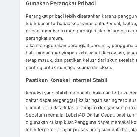
Gunakan Perangkat Pribadi
Perangkat pribadi lebih disarankan karena penggun
lebih besar terhadap keamanan data.Ponsel, laptop
pribadi membantu mengurangi risiko informasi aku
perangkat umum.
Jika menggunakan perangkat bersama, pengguna pe
hati.Jangan menyimpan kata sandi di browser, jan
tetap masuk, dan pastikan keluar dari akun setelah 
penting untuk menjaga keamanan akses.
Pastikan Koneksi Internet Stabil
Koneksi yang stabil membantu halaman terbuka de
daftar dapat terganggu jika jaringan sering terputu
dimuat, atau data tidak tersimpan dengan sempurna
Sebelum memulai Lebah4D Daftar Cepat, pastikan j
digunakan cukup kuat.Pengguna dapat memakai kon
lebih terpercaya agar proses pengisian data berjala