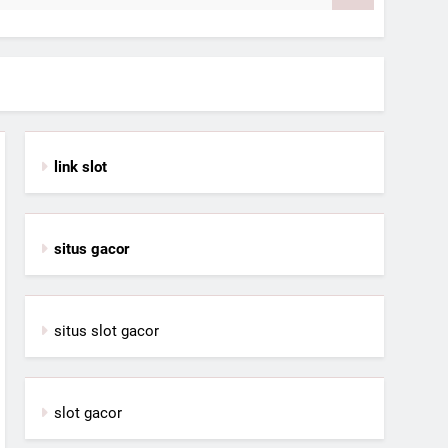
link slot
situs gacor
situs slot gacor
slot gacor