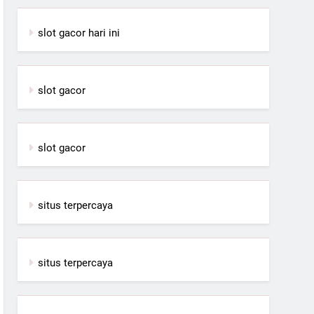
slot gacor hari ini
slot gacor
slot gacor
situs terpercaya
situs terpercaya