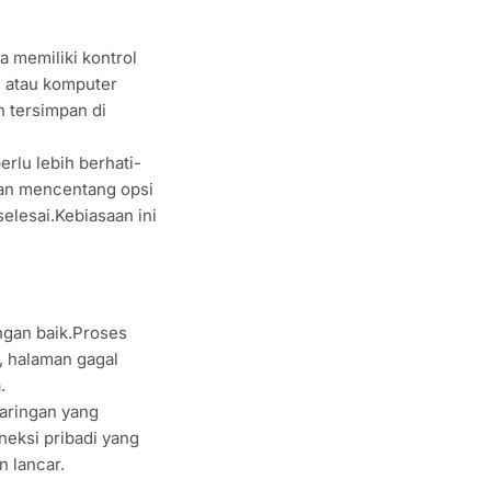
a memiliki kontrol
, atau komputer
n tersimpan di
rlu lebih berhati-
gan mencentang opsi
selesai.Kebiasaan ini
ngan baik.Proses
s, halaman gagal
.
aringan yang
eksi pribadi yang
n lancar.