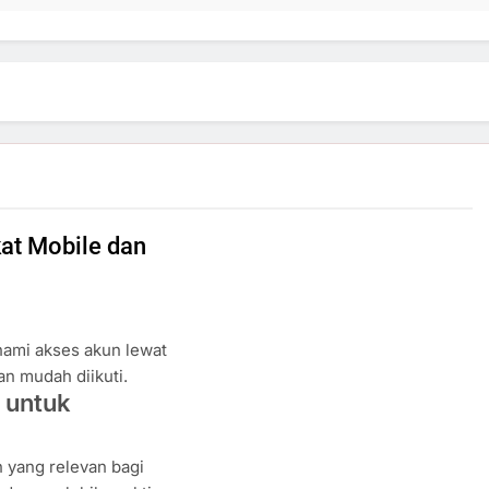
at Mobile dan
mi akses akun lewat
n mudah diikuti.
 untuk
 yang relevan bagi