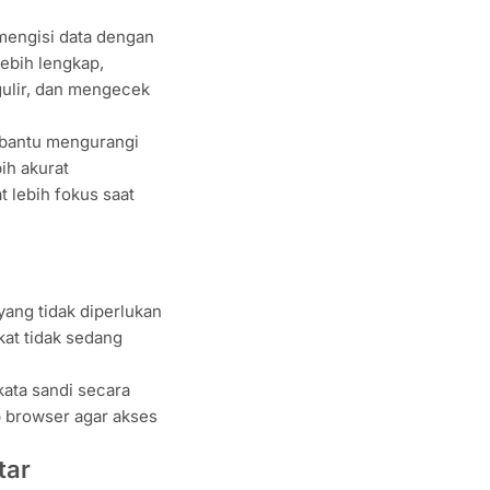
mengisi data dengan
lebih lengkap,
gulir, dan mengecek
mbantu mengurangi
bih akurat
 lebih fokus saat
ang tidak diperlukan
kat tidak sedang
ata sandi secara
up browser agar akses
tar