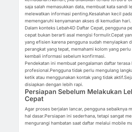
saja salah memasukkan data, membuat kata sandi l
melewatkan informasi penting.Kesalahan kecil pada
memengaruhi kenyamanan akses di kemudian hari.
Dalam konteks Lebah4D Daftar Cepat, pengguna 
cepat bukan berarti asal mengisi formulir.Cepat ya
yang efisien karena pengguna sudah menyiapkan d
perangkat yang tepat, memahami kolom yang perlu 
kembali informasi sebelum konfirmasi.
Pendekatan ini membuat pengalaman daftar terasa 
profesional.Pengguna tidak perlu mengulang langk
ketik atau menggunakan kontak yang tidak aktif.Sej
disiapkan dengan lebih rapi.
Persiapan Sebelum Melakukan Le
Cepat
Agar proses berjalan lancar, pengguna sebaiknya 
hal dasar.Persiapan ini sederhana, tetapi sangat 
mengurangi hambatan saat daftar melalui mobile m