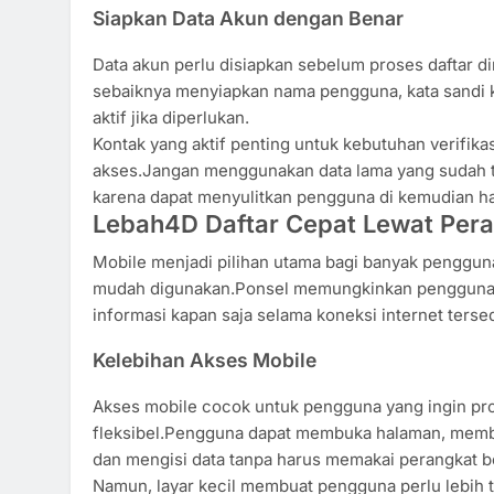
Siapkan Data Akun dengan Benar
Data akun perlu disiapkan sebelum proses daftar 
sebaiknya menyiapkan nama pengguna, kata sandi k
aktif jika diperlukan.
Kontak yang aktif penting untuk kebutuhan verifika
akses.Jangan menggunakan data lama yang sudah t
karena dapat menyulitkan pengguna di kemudian ha
Lebah4D Daftar Cepat Lewat Pera
Mobile menjadi pilihan utama bagi banyak pengguna
mudah digunakan.Ponsel memungkinkan penggun
informasi kapan saja selama koneksi internet tersed
Kelebihan Akses Mobile
Akses mobile cocok untuk pengguna yang ingin pr
fleksibel.Pengguna dapat membuka halaman, memba
dan mengisi data tanpa harus memakai perangkat b
Namun, layar kecil membuat pengguna perlu lebih t