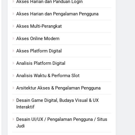
Akses Harian dan Panduan Login
Akses Harian dan Pengalaman Pengguna
Akses Multi-Perangkat
Akses Online Modern
Akses Platform Digital
Analisis Platform Digital
Analisis Waktu & Performa Slot
Arsitektur Akses & Pengalaman Pengguna
Desain Game Digital, Budaya Visual & UX
Interaktif
Desain UI/UX / Pengalaman Pengguna / Situs
Judi