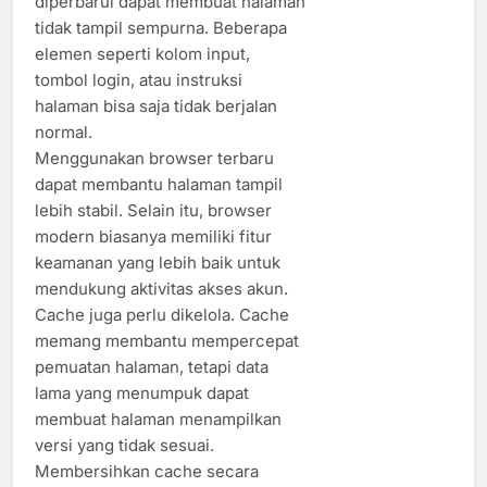
diperbarui dapat membuat halaman
tidak tampil sempurna. Beberapa
elemen seperti kolom input,
tombol login, atau instruksi
halaman bisa saja tidak berjalan
normal.
Menggunakan browser terbaru
dapat membantu halaman tampil
lebih stabil. Selain itu, browser
modern biasanya memiliki fitur
keamanan yang lebih baik untuk
mendukung aktivitas akses akun.
Cache juga perlu dikelola. Cache
memang membantu mempercepat
pemuatan halaman, tetapi data
lama yang menumpuk dapat
membuat halaman menampilkan
versi yang tidak sesuai.
Membersihkan cache secara