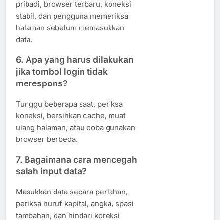
pribadi, browser terbaru, koneksi
stabil, dan pengguna memeriksa
halaman sebelum memasukkan
data.
6. Apa yang harus dilakukan
jika tombol login tidak
merespons?
Tunggu beberapa saat, periksa
koneksi, bersihkan cache, muat
ulang halaman, atau coba gunakan
browser berbeda.
7. Bagaimana cara mencegah
salah input data?
Masukkan data secara perlahan,
periksa huruf kapital, angka, spasi
tambahan, dan hindari koreksi