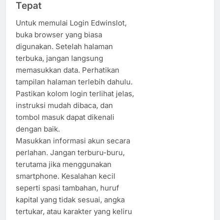
Tepat
Untuk memulai Login Edwinslot,
buka browser yang biasa
digunakan. Setelah halaman
terbuka, jangan langsung
memasukkan data. Perhatikan
tampilan halaman terlebih dahulu.
Pastikan kolom login terlihat jelas,
instruksi mudah dibaca, dan
tombol masuk dapat dikenali
dengan baik.
Masukkan informasi akun secara
perlahan. Jangan terburu-buru,
terutama jika menggunakan
smartphone. Kesalahan kecil
seperti spasi tambahan, huruf
kapital yang tidak sesuai, angka
tertukar, atau karakter yang keliru