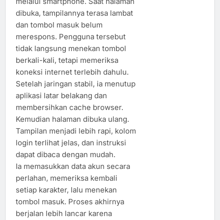
melalui smartphone. Saat halaman
dibuka, tampilannya terasa lambat
dan tombol masuk belum
merespons. Pengguna tersebut
tidak langsung menekan tombol
berkali-kali, tetapi memeriksa
koneksi internet terlebih dahulu.
Setelah jaringan stabil, ia menutup
aplikasi latar belakang dan
membersihkan cache browser.
Kemudian halaman dibuka ulang.
Tampilan menjadi lebih rapi, kolom
login terlihat jelas, dan instruksi
dapat dibaca dengan mudah.
Ia memasukkan data akun secara
perlahan, memeriksa kembali
setiap karakter, lalu menekan
tombol masuk. Proses akhirnya
berjalan lebih lancar karena