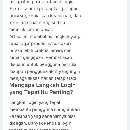
bergantung pada halaman login.
Faktor seperti perangkat, jaringan,
browser, kebiasaan keamanan, dan
ketelitian saat mengisi data
memiliki peran besar.
Artikel ini membahas langkah yang
tepat agar proses masuk akun
terasa lebih praktis, aman, dan
minim gangguan. Pembahasan
disusun untuk pengguna pemula
maupun pengguna aktif yang ingin
menjaga akses harian tetap stabil.
Mengapa Langkah Login
yang Tepat Itu Penting?
Langkah login yang tepat
membantu pengguna menghindari
kesalahan yang sebenarnya bisa
dicegah. Banyak kendala login