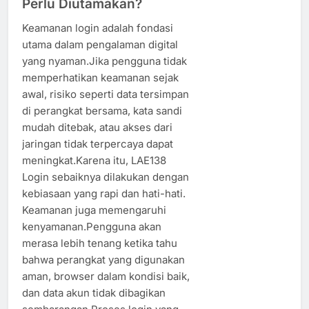
Perlu Diutamakan?
Keamanan login adalah fondasi
utama dalam pengalaman digital
yang nyaman.Jika pengguna tidak
memperhatikan keamanan sejak
awal, risiko seperti data tersimpan
di perangkat bersama, kata sandi
mudah ditebak, atau akses dari
jaringan tidak terpercaya dapat
meningkat.Karena itu, LAE138
Login sebaiknya dilakukan dengan
kebiasaan yang rapi dan hati-hati.
Keamanan juga memengaruhi
kenyamanan.Pengguna akan
merasa lebih tenang ketika tahu
bahwa perangkat yang digunakan
aman, browser dalam kondisi baik,
dan data akun tidak dibagikan