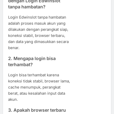
dengan Login Edwinslot
tanpa hambatan?
Login Edwinslot tanpa hambatan
adalah proses masuk akun yang
dilakukan dengan perangkat siap,
koneksi stabil, browser terbaru,
dan data yang dimasukkan secara
benar.
2. Mengapa login bisa
terhambat?
Login bisa terhambat karena
koneksi tidak stabil, browser lama,
cache menumpuk, perangkat
berat, atau kesalahan input data
akun.
3. Apakah browser terbaru