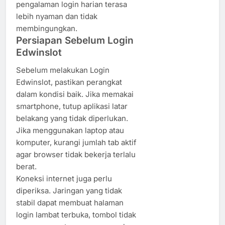
pengalaman login harian terasa
lebih nyaman dan tidak
membingungkan.
Persiapan Sebelum Login
Edwinslot
Sebelum melakukan Login
Edwinslot, pastikan perangkat
dalam kondisi baik. Jika memakai
smartphone, tutup aplikasi latar
belakang yang tidak diperlukan.
Jika menggunakan laptop atau
komputer, kurangi jumlah tab aktif
agar browser tidak bekerja terlalu
berat.
Koneksi internet juga perlu
diperiksa. Jaringan yang tidak
stabil dapat membuat halaman
login lambat terbuka, tombol tidak