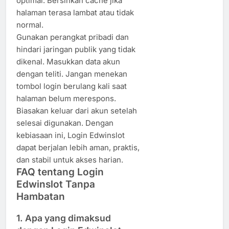
optimal. Bersihkan cache jika
halaman terasa lambat atau tidak
normal.
Gunakan perangkat pribadi dan
hindari jaringan publik yang tidak
dikenal. Masukkan data akun
dengan teliti. Jangan menekan
tombol login berulang kali saat
halaman belum merespons.
Biasakan keluar dari akun setelah
selesai digunakan. Dengan
kebiasaan ini, Login Edwinslot
dapat berjalan lebih aman, praktis,
dan stabil untuk akses harian.
FAQ tentang Login
Edwinslot Tanpa
Hambatan
1. Apa yang dimaksud