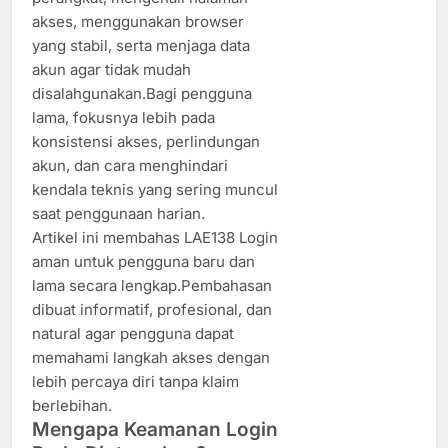
akses, menggunakan browser
yang stabil, serta menjaga data
akun agar tidak mudah
disalahgunakan.Bagi pengguna
lama, fokusnya lebih pada
konsistensi akses, perlindungan
akun, dan cara menghindari
kendala teknis yang sering muncul
saat penggunaan harian.
Artikel ini membahas LAE138 Login
aman untuk pengguna baru dan
lama secara lengkap.Pembahasan
dibuat informatif, profesional, dan
natural agar pengguna dapat
memahami langkah akses dengan
lebih percaya diri tanpa klaim
berlebihan.
Mengapa Keamanan Login