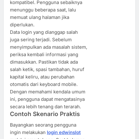
kompatibel. Pengguna sebaiknya
menunggu beberapa saat, lalu
memuat ulang halaman jika
diperlukan.
Data login yang dianggap salah
juga sering terjadi. Sebelum
menyimpulkan ada masalah sistem,
periksa kembali informasi yang
dimasukkan. Pastikan tidak ada
salah ketik, spasi tambahan, huruf
kapital keliru, atau perubahan
otomatis dari keyboard mobile.
Dengan memahami kendala umum
ini, pengguna dapat mengatasinya
secara lebih tenang dan terarah.
Contoh Skenario Praktis
Bayangkan seorang pengguna
ingin melakukan
login edwinslot