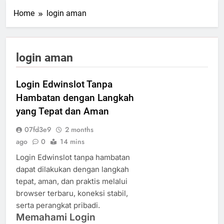
Home
login aman
login aman
Login Edwinslot Tanpa
Hambatan dengan Langkah
yang Tepat dan Aman
07fd3e9
2 months
ago
0
14 mins
Login Edwinslot tanpa hambatan
dapat dilakukan dengan langkah
tepat, aman, dan praktis melalui
browser terbaru, koneksi stabil,
serta perangkat pribadi.
Memahami Login