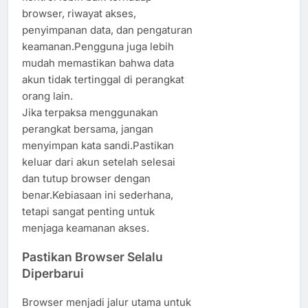
browser, riwayat akses,
penyimpanan data, dan pengaturan
keamanan.Pengguna juga lebih
mudah memastikan bahwa data
akun tidak tertinggal di perangkat
orang lain.
Jika terpaksa menggunakan
perangkat bersama, jangan
menyimpan kata sandi.Pastikan
keluar dari akun setelah selesai
dan tutup browser dengan
benar.Kebiasaan ini sederhana,
tetapi sangat penting untuk
menjaga keamanan akses.
Pastikan Browser Selalu
Diperbarui
Browser menjadi jalur utama untuk