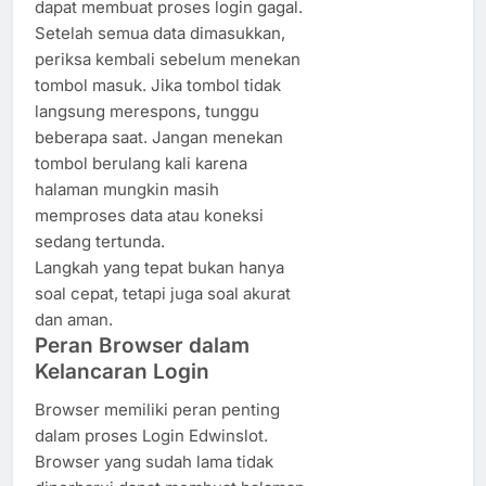
dapat membuat proses login gagal.
Setelah semua data dimasukkan,
periksa kembali sebelum menekan
tombol masuk. Jika tombol tidak
langsung merespons, tunggu
beberapa saat. Jangan menekan
tombol berulang kali karena
halaman mungkin masih
memproses data atau koneksi
sedang tertunda.
Langkah yang tepat bukan hanya
soal cepat, tetapi juga soal akurat
dan aman.
Peran Browser dalam
Kelancaran Login
Browser memiliki peran penting
dalam proses Login Edwinslot.
Browser yang sudah lama tidak