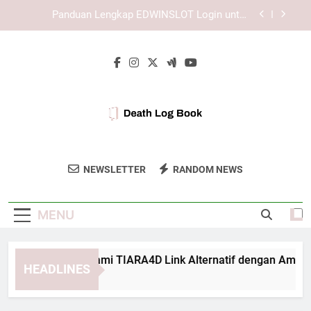
Skip
Login Edwinslot Tanpa Hambatan dengan
to
Langkah yang Tepat dan Aman
content
Panduan Login Lebah4D dengan Fokus pada
Privasi Pengguna
Panduan Memahami TIARA4D Link Alternatif
dengan Aman
Panduan Lengkap EDWINSLOT Login untuk
Pengalaman Akses yang Lebih Stabil
Login Edwinslot Tanpa Hambatan dengan
Langkah yang Tepat dan Aman
Death Log Book
Gunakan Death Log Book Untuk Pendataan
Panduan Login Lebah4D dengan Fokus pada
NEWSLETTER
RANDOM NEWS
Privasi Pengguna
Yang Aman Dan Terpercaya.
MENU
anduan Memahami TIARA4D Link Alternatif dengan Aman
HEADLINES
Month Ago