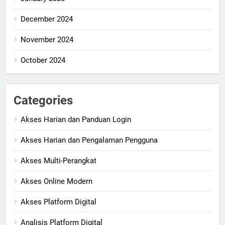
December 2024
November 2024
October 2024
Categories
Akses Harian dan Panduan Login
Akses Harian dan Pengalaman Pengguna
Akses Multi-Perangkat
Akses Online Modern
Akses Platform Digital
Analisis Platform Digital