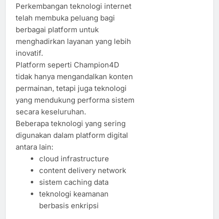
Perkembangan teknologi internet
telah membuka peluang bagi
berbagai platform untuk
menghadirkan layanan yang lebih
inovatif.
Platform seperti Champion4D
tidak hanya mengandalkan konten
permainan, tetapi juga teknologi
yang mendukung performa sistem
secara keseluruhan.
Beberapa teknologi yang sering
digunakan dalam platform digital
antara lain:
cloud infrastructure
content delivery network
sistem caching data
teknologi keamanan
berbasis enkripsi