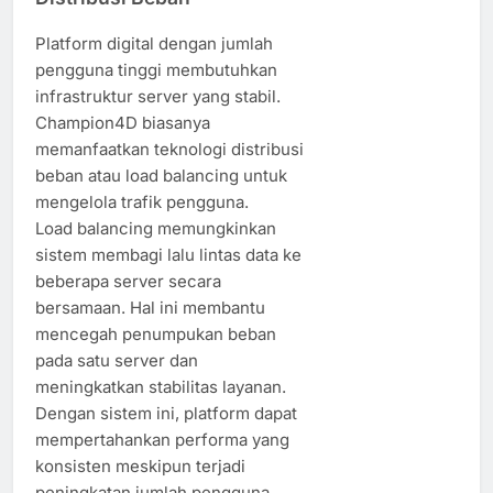
Platform digital dengan jumlah
pengguna tinggi membutuhkan
infrastruktur server yang stabil.
Champion4D biasanya
memanfaatkan teknologi distribusi
beban atau load balancing untuk
mengelola trafik pengguna.
Load balancing memungkinkan
sistem membagi lalu lintas data ke
beberapa server secara
bersamaan. Hal ini membantu
mencegah penumpukan beban
pada satu server dan
meningkatkan stabilitas layanan.
Dengan sistem ini, platform dapat
mempertahankan performa yang
konsisten meskipun terjadi
peningkatan jumlah pengguna.