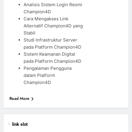
Analisis Sistem Login Resmi
Champion4D
Cara Mengakses Link
Alternatif Champion4D yang
Stabil
Studi Infrastruktur Server
pada Platform Champion4D
Sistem Keamanan Digital
pada Platform Champion4D
Pengalaman Pengguna
dalam Platform
Champion4D
Read More
link slot