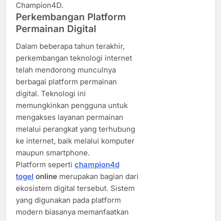
Champion4D.
Perkembangan Platform
Permainan Digital
Dalam beberapa tahun terakhir,
perkembangan teknologi internet
telah mendorong munculnya
berbagai platform permainan
digital. Teknologi ini
memungkinkan pengguna untuk
mengakses layanan permainan
melalui perangkat yang terhubung
ke internet, baik melalui komputer
maupun smartphone.
Platform seperti
champion4d
togel
online
merupakan bagian dari
ekosistem digital tersebut. Sistem
yang digunakan pada platform
modern biasanya memanfaatkan