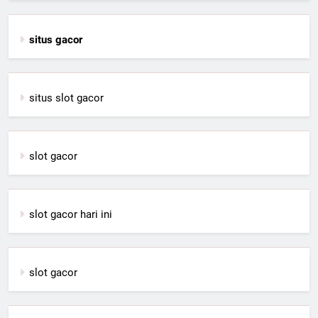
situs gacor
situs slot gacor
slot gacor
slot gacor hari ini
slot gacor