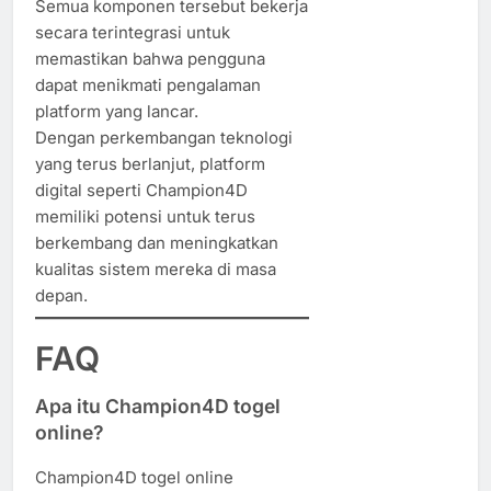
Semua komponen tersebut bekerja
secara terintegrasi untuk
memastikan bahwa pengguna
dapat menikmati pengalaman
platform yang lancar.
Dengan perkembangan teknologi
yang terus berlanjut, platform
digital seperti Champion4D
memiliki potensi untuk terus
berkembang dan meningkatkan
kualitas sistem mereka di masa
depan.
FAQ
Apa itu Champion4D togel
online?
Champion4D togel online