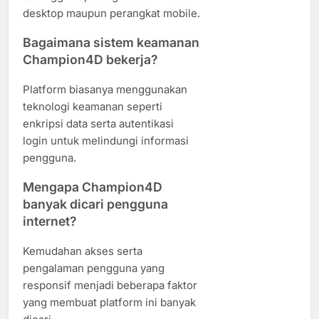
desktop maupun perangkat mobile.
Bagaimana sistem keamanan
Champion4D bekerja?
Platform biasanya menggunakan
teknologi keamanan seperti
enkripsi data serta autentikasi
login untuk melindungi informasi
pengguna.
Mengapa Champion4D
banyak dicari pengguna
internet?
Kemudahan akses serta
pengalaman pengguna yang
responsif menjadi beberapa faktor
yang membuat platform ini banyak