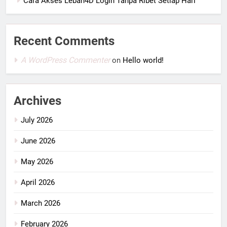
Cara Akses Lebah4D Login Tanpa Ribet Setiap Hari
Recent Comments
A WordPress Commenter
on
Hello world!
Archives
July 2026
June 2026
May 2026
April 2026
March 2026
February 2026