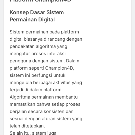
Konsep Dasar Sistem
Permainan Digital
Sistem permainan pada platform
digital biasanya dirancang dengan
pendekatan algoritma yang
mengatur proses interaksi
pengguna dengan sistem. Dalam
platform seperti Champion4D,
sistem ini berfungsi untuk
mengelola berbagai aktivitas yang
terjadi di dalam platform.
Algoritma permainan membantu
memastikan bahwa setiap proses
berjalan secara konsisten dan
sesuai dengan aturan sistem yang
telah ditetapkan.
Selain itu, sistem juga