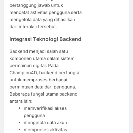
bertanggung jawab untuk
mencatat aktivitas pengguna serta
mengelola data yang dihasilkan
dari interaksi tersebut.
Integrasi Teknologi Backend
Backend menjadi salah satu
komponen utama dalam sistem
permainan digital. Pada
Champion4D, backend berfungsi
untuk memproses berbagai
permintaan data dari pengguna.
Beberapa fungsi utama backend
antara lain:
memverifikasi akses
pengguna
mengelola data akun
memproses aktivitas