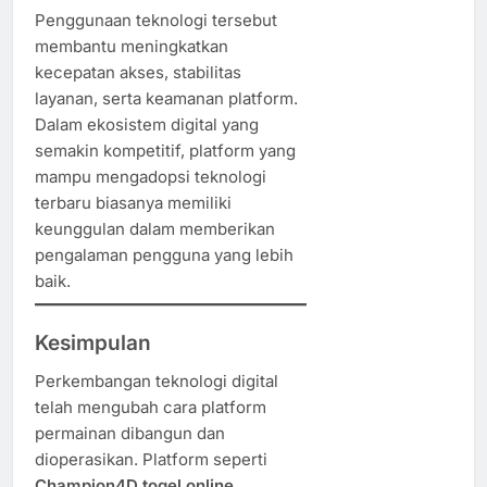
Penggunaan teknologi tersebut
membantu meningkatkan
kecepatan akses, stabilitas
layanan, serta keamanan platform.
Dalam ekosistem digital yang
semakin kompetitif, platform yang
mampu mengadopsi teknologi
terbaru biasanya memiliki
keunggulan dalam memberikan
pengalaman pengguna yang lebih
baik.
Kesimpulan
Perkembangan teknologi digital
telah mengubah cara platform
permainan dibangun dan
dioperasikan. Platform seperti
Champion4D togel online