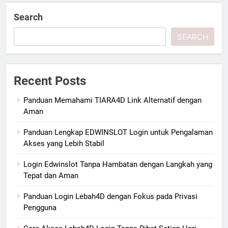
Search
SEARCH
Recent Posts
Panduan Memahami TIARA4D Link Alternatif dengan
Aman
Panduan Lengkap EDWINSLOT Login untuk Pengalaman
Akses yang Lebih Stabil
Login Edwinslot Tanpa Hambatan dengan Langkah yang
Tepat dan Aman
Panduan Login Lebah4D dengan Fokus pada Privasi
Pengguna