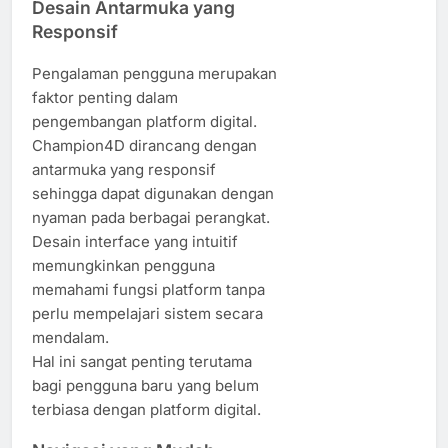
Desain Antarmuka yang
Responsif
Pengalaman pengguna merupakan
faktor penting dalam
pengembangan platform digital.
Champion4D dirancang dengan
antarmuka yang responsif
sehingga dapat digunakan dengan
nyaman pada berbagai perangkat.
Desain interface yang intuitif
memungkinkan pengguna
memahami fungsi platform tanpa
perlu mempelajari sistem secara
mendalam.
Hal ini sangat penting terutama
bagi pengguna baru yang belum
terbiasa dengan platform digital.