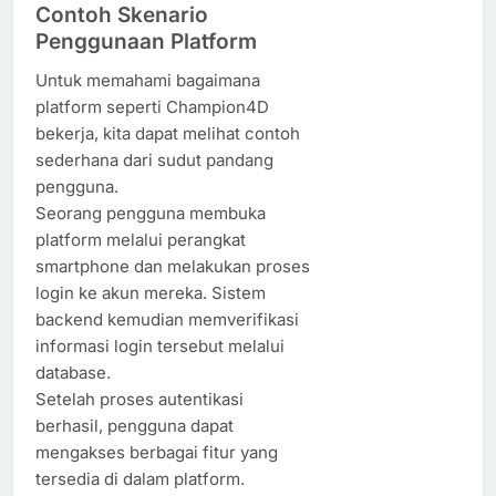
Contoh Skenario
Penggunaan Platform
Untuk memahami bagaimana
platform seperti Champion4D
bekerja, kita dapat melihat contoh
sederhana dari sudut pandang
pengguna.
Seorang pengguna membuka
platform melalui perangkat
smartphone dan melakukan proses
login ke akun mereka. Sistem
backend kemudian memverifikasi
informasi login tersebut melalui
database.
Setelah proses autentikasi
berhasil, pengguna dapat
mengakses berbagai fitur yang
tersedia di dalam platform.