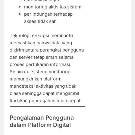
monitoring aktivitas sistem
perlindungan terhadap
akses tidak sah
Teknologi enkripsi membantu
memastikan bahwa data yang
dikirim antara perangkat pengguna
dan server tetap aman selama
proses pertukaran informasi.
Selain itu, sistem monitoring
memungkinkan platform
mendeteksi aktivitas yang tidak
biasa sehingga dapat mengambil
tindakan pencegahan lebih cepat.
Pengalaman Pengguna
dalam Platform Digital