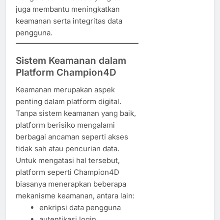
juga membantu meningkatkan
keamanan serta integritas data
pengguna.
Sistem Keamanan dalam
Platform Champion4D
Keamanan merupakan aspek
penting dalam platform digital.
Tanpa sistem keamanan yang baik,
platform berisiko mengalami
berbagai ancaman seperti akses
tidak sah atau pencurian data.
Untuk mengatasi hal tersebut,
platform seperti Champion4D
biasanya menerapkan beberapa
mekanisme keamanan, antara lain:
enkripsi data pengguna
autentikasi login