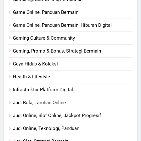
Game Online, Panduan Bermain
Game Online, Panduan Bermain, Hiburan Digital
Gaming Culture & Community
Gaming, Promo & Bonus, Strategi Bermain
Gaya Hidup & Koleksi
Health & Lifestyle
Infrastruktur Platform Digital
Judi Bola, Taruhan Online
Judi Online, Slot Online, Jackpot Progresif
Judi Online, Teknologi, Panduan