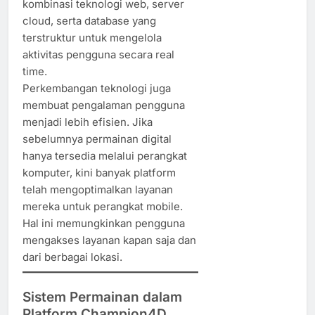
kombinasi teknologi web, server
cloud, serta database yang
terstruktur untuk mengelola
aktivitas pengguna secara real
time.
Perkembangan teknologi juga
membuat pengalaman pengguna
menjadi lebih efisien. Jika
sebelumnya permainan digital
hanya tersedia melalui perangkat
komputer, kini banyak platform
telah mengoptimalkan layanan
mereka untuk perangkat mobile.
Hal ini memungkinkan pengguna
mengakses layanan kapan saja dan
dari berbagai lokasi.
Sistem Permainan dalam
Platform Champion4D