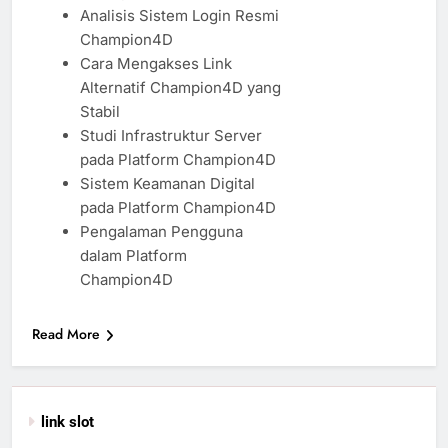
Analisis Sistem Login Resmi
Champion4D
Cara Mengakses Link
Alternatif Champion4D yang
Stabil
Studi Infrastruktur Server
pada Platform Champion4D
Sistem Keamanan Digital
pada Platform Champion4D
Pengalaman Pengguna
dalam Platform
Champion4D
Read More
link slot