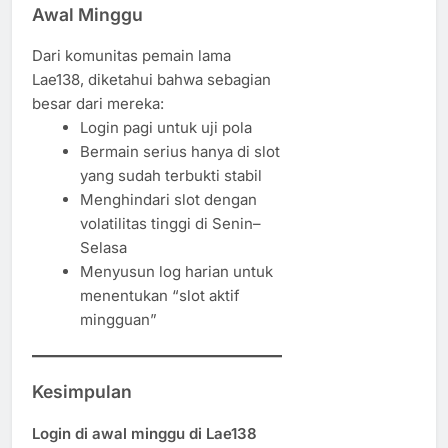
Awal Minggu
Dari komunitas pemain lama
Lae138, diketahui bahwa sebagian
besar dari mereka:
Login pagi untuk uji pola
Bermain serius hanya di slot
yang sudah terbukti stabil
Menghindari slot dengan
volatilitas tinggi di Senin–
Selasa
Menyusun log harian untuk
menentukan “slot aktif
mingguan”
Kesimpulan
Login di awal minggu di Lae138