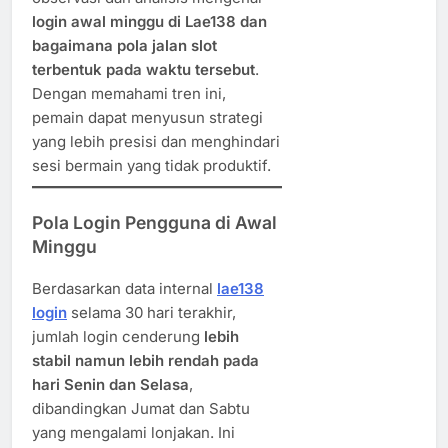
login awal minggu di Lae138 dan
bagaimana pola jalan slot
terbentuk pada waktu tersebut
.
Dengan memahami tren ini,
pemain dapat menyusun strategi
yang lebih presisi dan menghindari
sesi bermain yang tidak produktif.
Pola Login Pengguna di Awal
Minggu
Berdasarkan data internal
lae138
login
selama 30 hari terakhir,
jumlah login cenderung
lebih
stabil namun lebih rendah pada
hari Senin dan Selasa
,
dibandingkan Jumat dan Sabtu
yang mengalami lonjakan. Ini