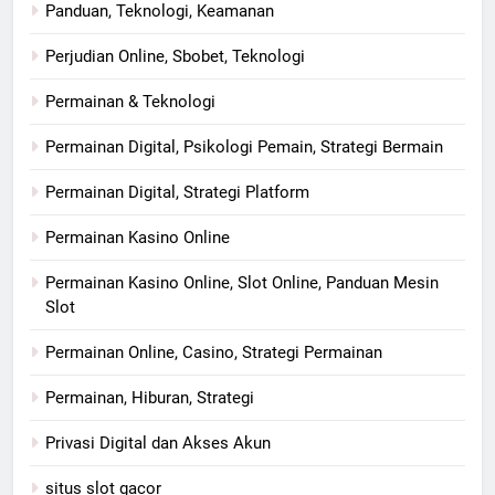
Panduan, Teknologi, Keamanan
Perjudian Online, Sbobet, Teknologi
Permainan & Teknologi
Permainan Digital, Psikologi Pemain, Strategi Bermain
Permainan Digital, Strategi Platform
Permainan Kasino Online
Permainan Kasino Online, Slot Online, Panduan Mesin
Slot
Permainan Online, Casino, Strategi Permainan
Permainan, Hiburan, Strategi
Privasi Digital dan Akses Akun
situs slot gacor