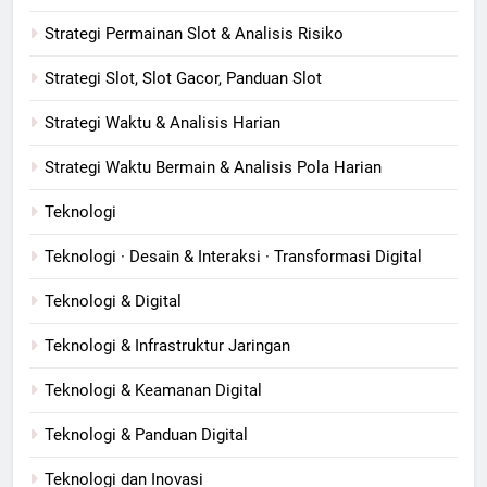
Strategi Permainan Slot & Analisis Risiko
Strategi Slot, Slot Gacor, Panduan Slot
Strategi Waktu & Analisis Harian
Strategi Waktu Bermain & Analisis Pola Harian
Teknologi
Teknologi · Desain & Interaksi · Transformasi Digital
Teknologi & Digital
Teknologi & Infrastruktur Jaringan
Teknologi & Keamanan Digital
Teknologi & Panduan Digital
Teknologi dan Inovasi