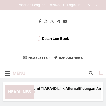
Skip
Login Edwinslot Tanpa Hambatan dengan
to
Langkah yang Tepat dan Aman
content
Panduan Login Lebah4D dengan Fokus pada
Privasi Pengguna
Panduan Memahami TIARA4D Link Alternatif
dengan Aman
Panduan Lengkap EDWINSLOT Login untuk
Pengalaman Akses yang Lebih Stabil
Login Edwinslot Tanpa Hambatan dengan
Langkah yang Tepat dan Aman
Death Log Book
Gunakan Death Log Book Untuk Pendataan
Panduan Login Lebah4D dengan Fokus pada
NEWSLETTER
RANDOM NEWS
Privasi Pengguna
Yang Aman Dan Terpercaya.
MENU
anduan Memahami TIARA4D Link Alternatif dengan Aman
HEADLINES
 Weeks Ago