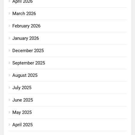
April 2026
March 2026
February 2026
January 2026
December 2025
September 2025
August 2025
July 2025
June 2025
May 2025
April 2025