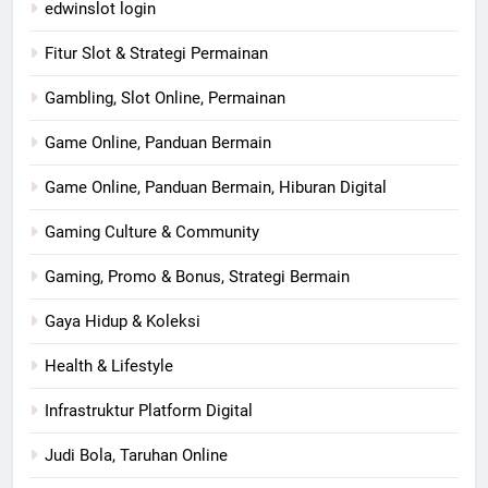
edwinslot login
Fitur Slot & Strategi Permainan
Gambling, Slot Online, Permainan
Game Online, Panduan Bermain
Game Online, Panduan Bermain, Hiburan Digital
Gaming Culture & Community
Gaming, Promo & Bonus, Strategi Bermain
Gaya Hidup & Koleksi
Health & Lifestyle
Infrastruktur Platform Digital
Judi Bola, Taruhan Online