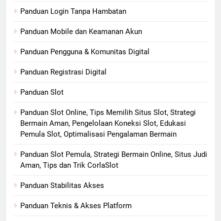
Panduan Login Tanpa Hambatan
Panduan Mobile dan Keamanan Akun
Panduan Pengguna & Komunitas Digital
Panduan Registrasi Digital
Panduan Slot
Panduan Slot Online, Tips Memilih Situs Slot, Strategi
Bermain Aman, Pengelolaan Koneksi Slot, Edukasi
Pemula Slot, Optimalisasi Pengalaman Bermain
Panduan Slot Pemula, Strategi Bermain Online, Situs Judi
Aman, Tips dan Trik CorlaSlot
Panduan Stabilitas Akses
Panduan Teknis & Akses Platform