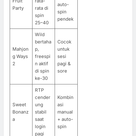
Fruit
rata-
auto-
Party
rata di
spin
spin
pendek
25–40
Wild
bertaha
Cocok
Mahjon
p,
untuk
g Ways
freespi
sesi
2
n aktif
pagi &
di spin
sore
ke-30
RTP
cender
Kombin
Sweet
ung
asi
Bonanz
stabil
manual
a
saat
+ auto-
login
spin
pagi