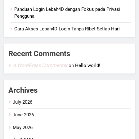
Panduan Login Lebah4D dengan Fokus pada Privasi
Pengguna
Cara Akses Lebah4D Login Tanpa Ribet Setiap Hari
Recent Comments
A WordPress Commenter
on
Hello world!
Archives
July 2026
June 2026
May 2026