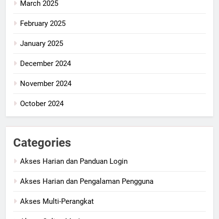
March 2025
February 2025
January 2025
December 2024
November 2024
October 2024
Categories
Akses Harian dan Panduan Login
Akses Harian dan Pengalaman Pengguna
Akses Multi-Perangkat