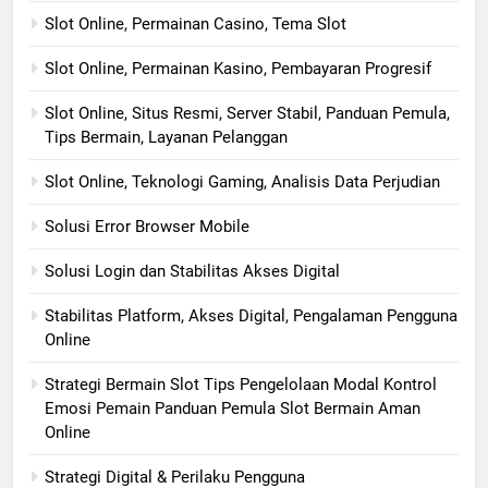
Slot Online, Permainan Casino, Tema Slot
Slot Online, Permainan Kasino, Pembayaran Progresif
Slot Online, Situs Resmi, Server Stabil, Panduan Pemula,
Tips Bermain, Layanan Pelanggan
Slot Online, Teknologi Gaming, Analisis Data Perjudian
Solusi Error Browser Mobile
Solusi Login dan Stabilitas Akses Digital
Stabilitas Platform, Akses Digital, Pengalaman Pengguna
Online
Strategi Bermain Slot Tips Pengelolaan Modal Kontrol
Emosi Pemain Panduan Pemula Slot Bermain Aman
Online
Strategi Digital & Perilaku Pengguna