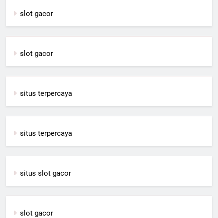
slot gacor
slot gacor
situs terpercaya
situs terpercaya
situs slot gacor
slot gacor