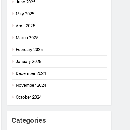
June 2025
May 2025
April 2025
March 2025
February 2025
January 2025
December 2024
November 2024
October 2024
Categories