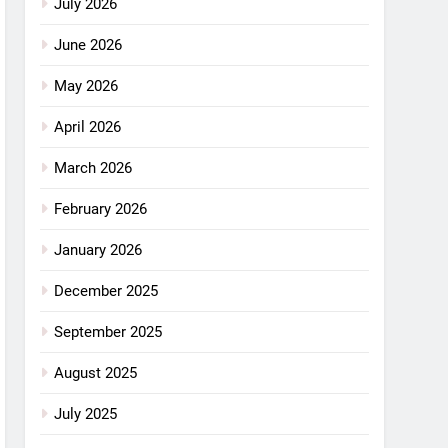
July 2026
June 2026
May 2026
April 2026
March 2026
February 2026
January 2026
December 2025
September 2025
August 2025
July 2025