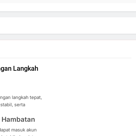
ngan Langkah
ngan langkah tepat,
tabil, serta
a Hambatan
dapat masuk akun