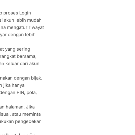
p proses Login
si akun lebih mudah
una mengatur riwayat
ayar dengan lebih
at yang sering
rangkat bersama,
n keluar dari akun
nakan dengan bijak.
n jika hanya
dengan PIN, pola,
an halaman. Jika
isual, atau meminta
 lakukan pengecekan