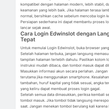
kompatibel dengan halaman modern, lebih stabil, da
keamanan yang lebih baik. Jika halaman terasa lamb
normal, bersihkan cache sebelum mencoba login k
Persiapan sederhana ini dapat membantu proses log
lancar sejak awal.
Cara Login Edwinslot dengan Lan
Tepat
Untuk memulai Login Edwinslot, buka browser yang
Setelah halaman terbuka, jangan langsung memasuk
tampilan halaman terlebih dahulu. Pastikan kolom log
instruksi mudah dibaca, dan tombol masuk dapat di
Masukkan informasi akun secara perlahan. Jangan 
terutama jika menggunakan smartphone. Kesalahan k
tambahan, huruf kapital yang tidak sesuai, angka ter
yang keliru dapat membuat proses login gagal.
Setelah semua data dimasukkan, periksa kembali 
tombol masuk. Jika tombol tidak langsung meresp
saat. Jangan menekan tombol berulang kali karen