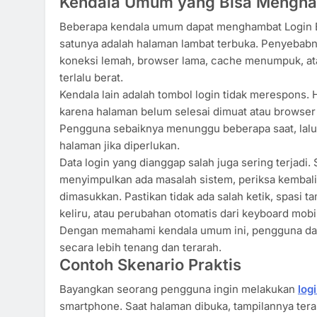
Kendala Umum yang Bisa Mengha
Beberapa kendala umum dapat menghambat Login E
satunya adalah halaman lambat terbuka. Penyebabn
koneksi lemah, browser lama, cache menumpuk, at
terlalu berat.
Kendala lain adalah tombol login tidak merespons. Ha
karena halaman belum selesai dimuat atau browser 
Pengguna sebaiknya menunggu beberapa saat, lal
halaman jika diperlukan.
Data login yang dianggap salah juga sering terjadi
menyimpulkan ada masalah sistem, periksa kembali
dimasukkan. Pastikan tidak ada salah ketik, spasi t
keliru, atau perubahan otomatis dari keyboard mobi
Dengan memahami kendala umum ini, pengguna da
secara lebih tenang dan terarah.
Contoh Skenario Praktis
Bayangkan seorang pengguna ingin melakukan
log
smartphone. Saat halaman dibuka, tampilannya ter