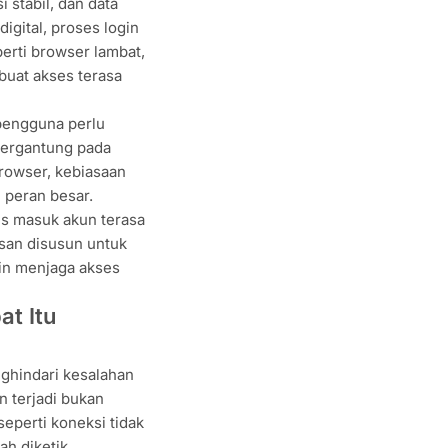
 stabil, dan data
gital, proses login
perti browser lambat,
uat akses terasa
 pengguna perlu
bergantung pada
browser, kebiasaan
i peran besar.
es masuk akun terasa
san disusun untuk
in menjaga akses
t Itu
ghindari kesalahan
n terjadi bukan
seperti koneksi tidak
ah diketik.