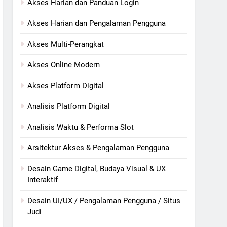
Akses Harian dan Panduan Login
Akses Harian dan Pengalaman Pengguna
Akses Multi-Perangkat
Akses Online Modern
Akses Platform Digital
Analisis Platform Digital
Analisis Waktu & Performa Slot
Arsitektur Akses & Pengalaman Pengguna
Desain Game Digital, Budaya Visual & UX
Interaktif
Desain UI/UX / Pengalaman Pengguna / Situs
Judi