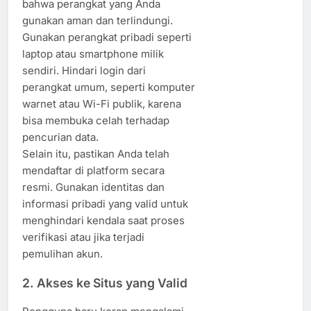
bahwa perangkat yang Anda
gunakan aman dan terlindungi.
Gunakan perangkat pribadi seperti
laptop atau smartphone milik
sendiri. Hindari login dari
perangkat umum, seperti komputer
warnet atau Wi-Fi publik, karena
bisa membuka celah terhadap
pencurian data.
Selain itu, pastikan Anda telah
mendaftar di platform secara
resmi. Gunakan identitas dan
informasi pribadi yang valid untuk
menghindari kendala saat proses
verifikasi atau jika terjadi
pemulihan akun.
2. Akses ke Situs yang Valid