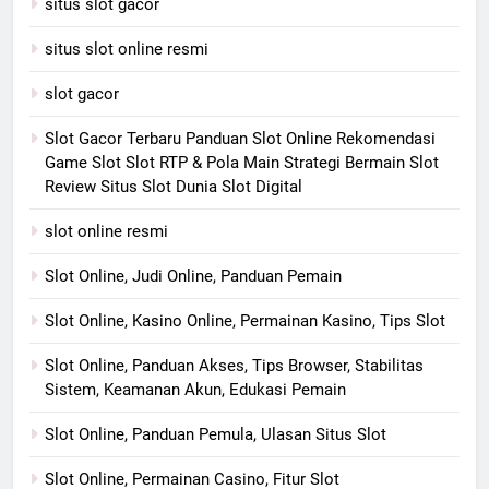
situs slot gacor
situs slot online resmi
slot gacor
Slot Gacor Terbaru Panduan Slot Online Rekomendasi
Game Slot Slot RTP & Pola Main Strategi Bermain Slot
Review Situs Slot Dunia Slot Digital
slot online resmi
Slot Online, Judi Online, Panduan Pemain
Slot Online, Kasino Online, Permainan Kasino, Tips Slot
Slot Online, Panduan Akses, Tips Browser, Stabilitas
Sistem, Keamanan Akun, Edukasi Pemain
Slot Online, Panduan Pemula, Ulasan Situs Slot
Slot Online, Permainan Casino, Fitur Slot