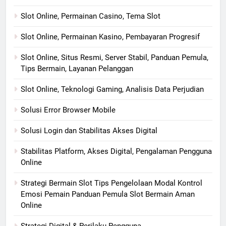
Slot Online, Permainan Casino, Tema Slot
Slot Online, Permainan Kasino, Pembayaran Progresif
Slot Online, Situs Resmi, Server Stabil, Panduan Pemula,
Tips Bermain, Layanan Pelanggan
Slot Online, Teknologi Gaming, Analisis Data Perjudian
Solusi Error Browser Mobile
Solusi Login dan Stabilitas Akses Digital
Stabilitas Platform, Akses Digital, Pengalaman Pengguna
Online
Strategi Bermain Slot Tips Pengelolaan Modal Kontrol
Emosi Pemain Panduan Pemula Slot Bermain Aman
Online
Strategi Digital & Perilaku Pengguna