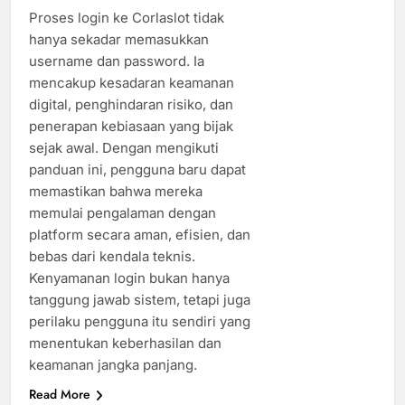
Proses login ke Corlaslot tidak
hanya sekadar memasukkan
username dan password. Ia
mencakup kesadaran keamanan
digital, penghindaran risiko, dan
penerapan kebiasaan yang bijak
sejak awal. Dengan mengikuti
panduan ini, pengguna baru dapat
memastikan bahwa mereka
memulai pengalaman dengan
platform secara aman, efisien, dan
bebas dari kendala teknis.
Kenyamanan login bukan hanya
tanggung jawab sistem, tetapi juga
perilaku pengguna itu sendiri yang
menentukan keberhasilan dan
keamanan jangka panjang.
Read More