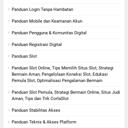
Panduan Login Tanpa Hambatan
Panduan Mobile dan Keamanan Akun
Panduan Pengguna & Komunitas Digital
Panduan Registrasi Digital
Panduan Slot
Panduan Slot Online, Tips Memilih Situs Slot, Strategi
Bermain Aman, Pengelolaan Koneksi Slot, Edukasi
Pemula Slot, Optimalisasi Pengalaman Bermain
Panduan Slot Pemula, Strategi Bermain Online, Situs Judi
Aman, Tips dan Trik CorlaSlot
Panduan Stabilitas Akses
Panduan Teknis & Akses Platform