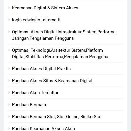
Keamanan Digital & Sistem Akses
login edwinslot alternatif
Optimasi Akses Digital,Infrastruktur Sistem,Performa
Jaringan,Pengalaman Pengguna
Optimasi Teknologi,Arsitektur Sistem,Platform
Digital,Stabilitas Performa,Pengalaman Pengguna
Panduan Akses Digital Praktis
Panduan Akses Situs & Keamanan Digital
Panduan Akun Terdaftar
Panduan Bermain
Panduan Bermain Slot, Slot Online, Risiko Slot
Panduan Keamanan Akses Akun