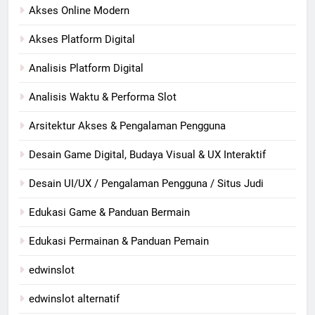
Akses Online Modern
Akses Platform Digital
Analisis Platform Digital
Analisis Waktu & Performa Slot
Arsitektur Akses & Pengalaman Pengguna
Desain Game Digital, Budaya Visual & UX Interaktif
Desain UI/UX / Pengalaman Pengguna / Situs Judi
Edukasi Game & Panduan Bermain
Edukasi Permainan & Panduan Pemain
edwinslot
edwinslot alternatif