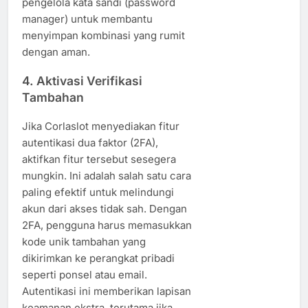
pengelola kata sandi (password
manager) untuk membantu
menyimpan kombinasi yang rumit
dengan aman.
4. Aktivasi Verifikasi
Tambahan
Jika Corlaslot menyediakan fitur
autentikasi dua faktor (2FA),
aktifkan fitur tersebut sesegera
mungkin. Ini adalah salah satu cara
paling efektif untuk melindungi
akun dari akses tidak sah. Dengan
2FA, pengguna harus memasukkan
kode unik tambahan yang
dikirimkan ke perangkat pribadi
seperti ponsel atau email.
Autentikasi ini memberikan lapisan
keamanan ekstra, terutama jika