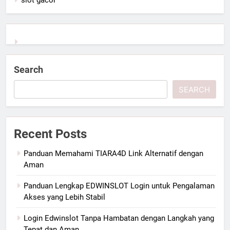
Search
SEARCH
Recent Posts
Panduan Memahami TIARA4D Link Alternatif dengan
Aman
Panduan Lengkap EDWINSLOT Login untuk Pengalaman
Akses yang Lebih Stabil
Login Edwinslot Tanpa Hambatan dengan Langkah yang
Tepat dan Aman