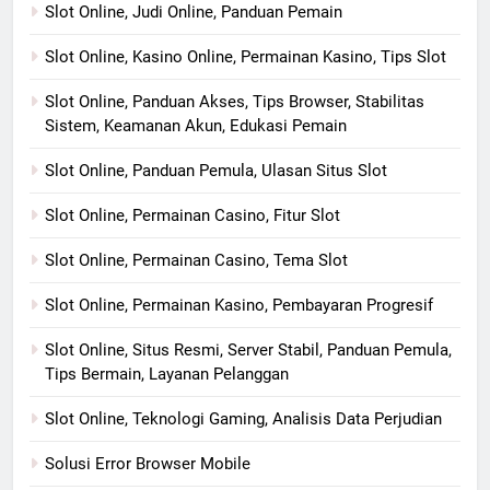
Slot Online, Judi Online, Panduan Pemain
Slot Online, Kasino Online, Permainan Kasino, Tips Slot
Slot Online, Panduan Akses, Tips Browser, Stabilitas
Sistem, Keamanan Akun, Edukasi Pemain
Slot Online, Panduan Pemula, Ulasan Situs Slot
Slot Online, Permainan Casino, Fitur Slot
Slot Online, Permainan Casino, Tema Slot
Slot Online, Permainan Kasino, Pembayaran Progresif
Slot Online, Situs Resmi, Server Stabil, Panduan Pemula,
Tips Bermain, Layanan Pelanggan
Slot Online, Teknologi Gaming, Analisis Data Perjudian
Solusi Error Browser Mobile