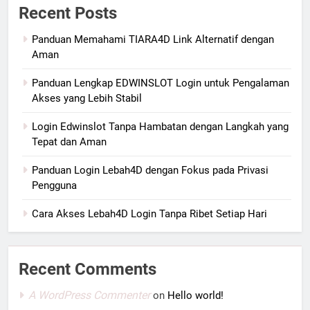
Recent Posts
Panduan Memahami TIARA4D Link Alternatif dengan
Aman
Panduan Lengkap EDWINSLOT Login untuk Pengalaman
Akses yang Lebih Stabil
Login Edwinslot Tanpa Hambatan dengan Langkah yang
Tepat dan Aman
Panduan Login Lebah4D dengan Fokus pada Privasi
Pengguna
Cara Akses Lebah4D Login Tanpa Ribet Setiap Hari
Recent Comments
A WordPress Commenter
on
Hello world!