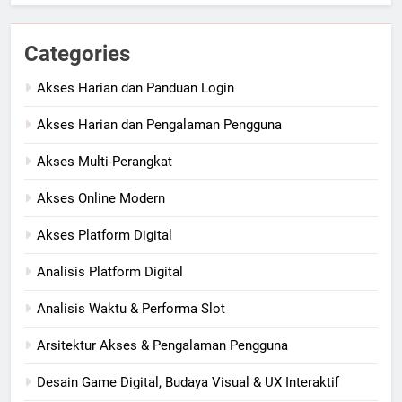
Categories
Akses Harian dan Panduan Login
Akses Harian dan Pengalaman Pengguna
Akses Multi-Perangkat
Akses Online Modern
Akses Platform Digital
Analisis Platform Digital
Analisis Waktu & Performa Slot
Arsitektur Akses & Pengalaman Pengguna
Desain Game Digital, Budaya Visual & UX Interaktif