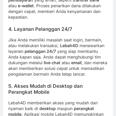
pembayaran
yang aman, seperti
transfer bank
atau
e-wallet
. Proses penarikan dana dilakukan
dengan cepat, memberi Anda kenyamanan dan
kepastian.
4.
Layanan Pelanggan 24/7
Jika Anda memiliki masalah saat login, bermain,
atau melakukan transaksi,
Lebah4D
menawarkan
layanan
pelanggan 24/7
yang siap membantu
Anda kapan saja. Anda dapat menghubungi tim
dukungan melalui
live chat
atau
email
, dan mereka
akan memberikan solusi cepat untuk memastikan
pengalaman bermain Anda tetap lancar.
5.
Akses Mudah di Desktop dan
Perangkat Mobile
Lebah4D memberikan akses yang mudah dan
nyaman baik di
desktop
maupun
perangkat
mobile
. Aplikasi mobile Lebah4D memungkinkan