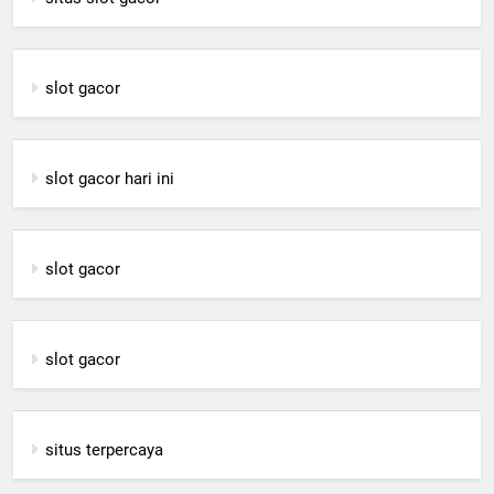
slot gacor
slot gacor hari ini
slot gacor
slot gacor
situs terpercaya