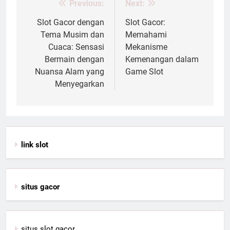
Previous:
Next:
Post
navigation
Slot Gacor dengan
Slot Gacor:
Tema Musim dan
Memahami
Cuaca: Sensasi
Mekanisme
Bermain dengan
Kemenangan dalam
Nuansa Alam yang
Game Slot
Menyegarkan
link slot
situs gacor
situs slot gacor