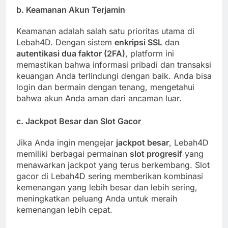
b.
Keamanan Akun Terjamin
Keamanan adalah salah satu prioritas utama di
Lebah4D. Dengan sistem
enkripsi SSL
dan
autentikasi dua faktor (2FA)
, platform ini
memastikan bahwa informasi pribadi dan transaksi
keuangan Anda terlindungi dengan baik. Anda bisa
login dan bermain dengan tenang, mengetahui
bahwa akun Anda aman dari ancaman luar.
c.
Jackpot Besar dan Slot Gacor
Jika Anda ingin mengejar
jackpot besar
, Lebah4D
memiliki berbagai permainan
slot progresif
yang
menawarkan jackpot yang terus berkembang. Slot
gacor di Lebah4D sering memberikan kombinasi
kemenangan yang lebih besar dan lebih sering,
meningkatkan peluang Anda untuk meraih
kemenangan lebih cepat.