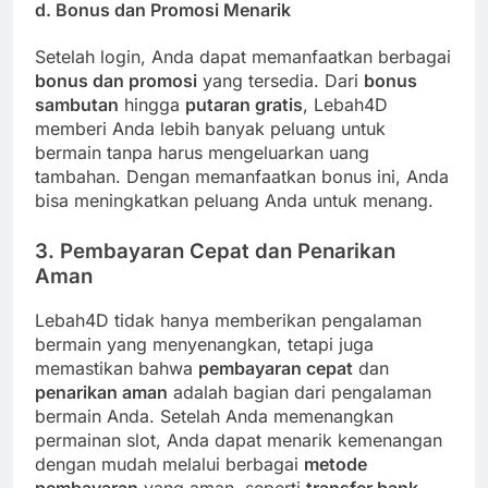
d.
Bonus dan Promosi Menarik
Setelah login, Anda dapat memanfaatkan berbagai
bonus dan promosi
yang tersedia. Dari
bonus
sambutan
hingga
putaran gratis
, Lebah4D
memberi Anda lebih banyak peluang untuk
bermain tanpa harus mengeluarkan uang
tambahan. Dengan memanfaatkan bonus ini, Anda
bisa meningkatkan peluang Anda untuk menang.
3.
Pembayaran Cepat dan Penarikan
Aman
Lebah4D tidak hanya memberikan pengalaman
bermain yang menyenangkan, tetapi juga
memastikan bahwa
pembayaran cepat
dan
penarikan aman
adalah bagian dari pengalaman
bermain Anda. Setelah Anda memenangkan
permainan slot, Anda dapat menarik kemenangan
dengan mudah melalui berbagai
metode