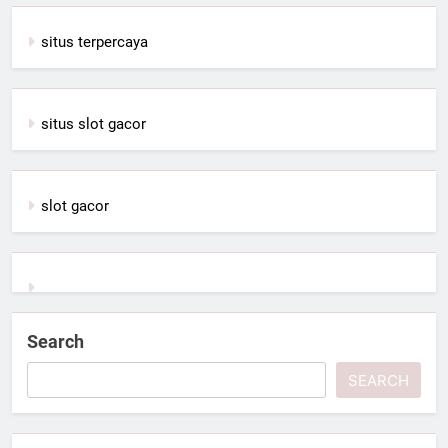
situs terpercaya
situs slot gacor
slot gacor
Search
SEARCH