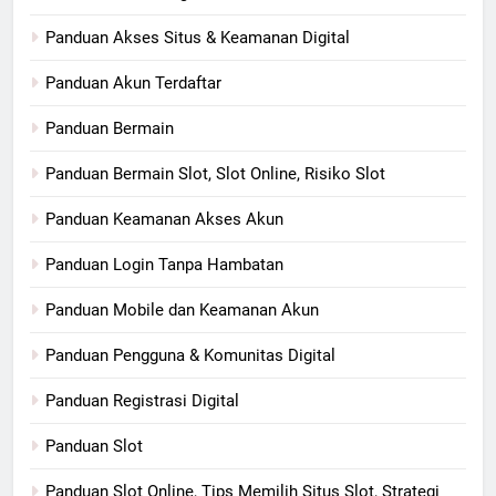
Panduan Akses Situs & Keamanan Digital
Panduan Akun Terdaftar
Panduan Bermain
Panduan Bermain Slot, Slot Online, Risiko Slot
Panduan Keamanan Akses Akun
Panduan Login Tanpa Hambatan
Panduan Mobile dan Keamanan Akun
Panduan Pengguna & Komunitas Digital
Panduan Registrasi Digital
Panduan Slot
Panduan Slot Online, Tips Memilih Situs Slot, Strategi