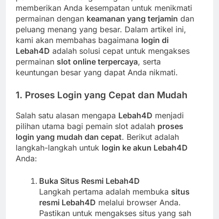
memberikan Anda kesempatan untuk menikmati
permainan dengan
keamanan yang terjamin
dan
peluang menang yang besar. Dalam artikel ini,
kami akan membahas bagaimana
login di
Lebah4D
adalah solusi cepat untuk mengakses
permainan
slot online terpercaya
, serta
keuntungan besar yang dapat Anda nikmati.
1.
Proses Login yang Cepat dan Mudah
Salah satu alasan mengapa
Lebah4D
menjadi
pilihan utama bagi pemain slot adalah
proses
login yang mudah dan cepat
. Berikut adalah
langkah-langkah untuk
login ke akun Lebah4D
Anda:
Buka Situs Resmi Lebah4D
Langkah pertama adalah membuka
situs
resmi Lebah4D
melalui browser Anda.
Pastikan untuk mengakses situs yang sah