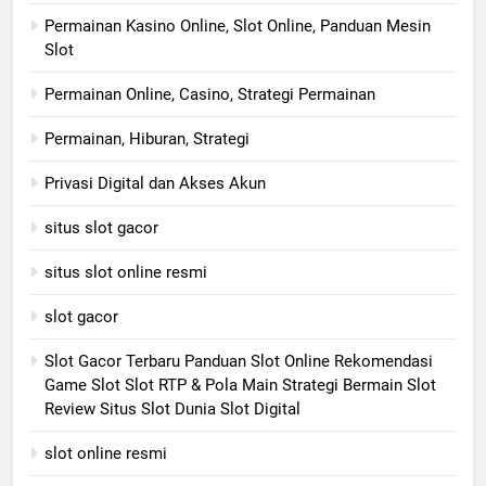
Permainan Kasino Online, Slot Online, Panduan Mesin
Slot
Permainan Online, Casino, Strategi Permainan
Permainan, Hiburan, Strategi
Privasi Digital dan Akses Akun
situs slot gacor
situs slot online resmi
slot gacor
Slot Gacor Terbaru Panduan Slot Online Rekomendasi
Game Slot Slot RTP & Pola Main Strategi Bermain Slot
Review Situs Slot Dunia Slot Digital
slot online resmi