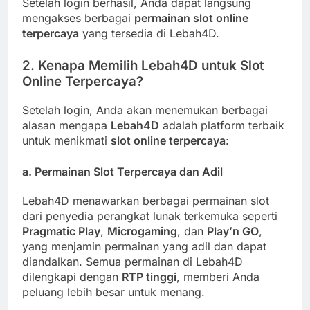
Setelah login berhasil, Anda dapat langsung
mengakses berbagai
permainan slot online
terpercaya
yang tersedia di Lebah4D.
2.
Kenapa Memilih Lebah4D untuk Slot
Online Terpercaya?
Setelah login, Anda akan menemukan berbagai
alasan mengapa
Lebah4D
adalah platform terbaik
untuk menikmati
slot online terpercaya
:
a.
Permainan Slot Terpercaya dan Adil
Lebah4D menawarkan berbagai permainan slot
dari penyedia perangkat lunak terkemuka seperti
Pragmatic Play
,
Microgaming
, dan
Play’n GO
,
yang menjamin permainan yang adil dan dapat
diandalkan. Semua permainan di Lebah4D
dilengkapi dengan
RTP tinggi
, memberi Anda
peluang lebih besar untuk menang.