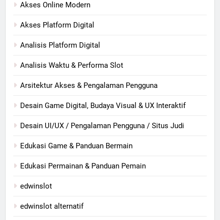
Akses Online Modern
Akses Platform Digital
Analisis Platform Digital
Analisis Waktu & Performa Slot
Arsitektur Akses & Pengalaman Pengguna
Desain Game Digital, Budaya Visual & UX Interaktif
Desain UI/UX / Pengalaman Pengguna / Situs Judi
Edukasi Game & Panduan Bermain
Edukasi Permainan & Panduan Pemain
edwinslot
edwinslot alternatif