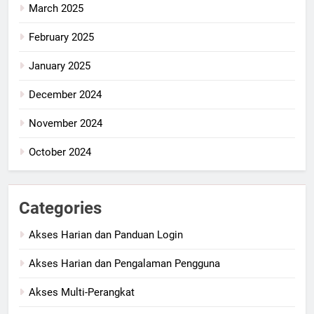
March 2025
February 2025
January 2025
December 2024
November 2024
October 2024
Categories
Akses Harian dan Panduan Login
Akses Harian dan Pengalaman Pengguna
Akses Multi-Perangkat