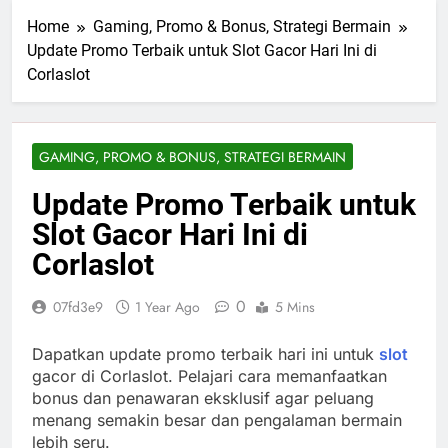
Home
Gaming, Promo & Bonus, Strategi Bermain
Update Promo Terbaik untuk Slot Gacor Hari Ini di
Corlaslot
GAMING, PROMO & BONUS, STRATEGI BERMAIN
Update Promo Terbaik untuk
Slot Gacor Hari Ini di
Corlaslot
0
07fd3e9
1 Year Ago
5 Mins
Dapatkan update promo terbaik hari ini untuk
slot
gacor di Corlaslot. Pelajari cara memanfaatkan
bonus dan penawaran eksklusif agar peluang
menang semakin besar dan pengalaman bermain
lebih seru.