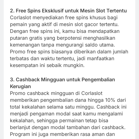
2. Free Spins Eksklusif untuk Mesin Slot Tertentu
Corlaslot menyediakan free spins khusus bagi
pemain yang aktif di mesin slot gacor tertentu.
Dengan free spins ini, kamu bisa mendapatkan
putaran gratis yang berpotensi menghasilkan
kemenangan tanpa mengurangi saldo utama.
Promo free spins biasanya diberikan dalam jumlah
terbatas dan waktu tertentu, jadi manfaatkan
kesempatan ini sebaik mungkin.
3. Cashback Mingguan untuk Pengembalian
Kerugian
Promo cashback mingguan di Corlaslot
memberikan pengembalian dana hingga 10% dari
total kekalahan selama satu minggu. Cashback ini
menjadi pengaman modal saat kamu mengalami
kekalahan, sehingga permainan tetap bisa
berlanjut dengan modal tambahan dari cashback.
Program ini juga memberikan rasa aman dan