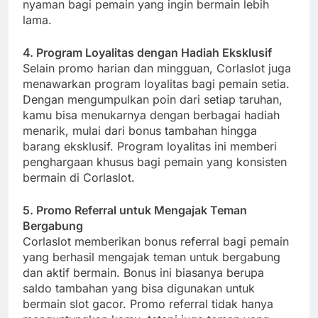
nyaman bagi pemain yang ingin bermain lebih
lama.
4. Program Loyalitas dengan Hadiah Eksklusif
Selain promo harian dan mingguan, Corlaslot juga
menawarkan program loyalitas bagi pemain setia.
Dengan mengumpulkan poin dari setiap taruhan,
kamu bisa menukarnya dengan berbagai hadiah
menarik, mulai dari bonus tambahan hingga
barang eksklusif. Program loyalitas ini memberi
penghargaan khusus bagi pemain yang konsisten
bermain di Corlaslot.
5. Promo Referral untuk Mengajak Teman
Bergabung
Corlaslot memberikan bonus referral bagi pemain
yang berhasil mengajak teman untuk bergabung
dan aktif bermain. Bonus ini biasanya berupa
saldo tambahan yang bisa digunakan untuk
bermain slot gacor. Promo referral tidak hanya