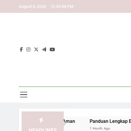
Skip
August 8, 2026
12:34:01 PM
to
content
Dea
Gunakan D
lternatif dengan Aman
Panduan Lengkap EDWINSLOT Lo
1 Month Ago
HEADLINES