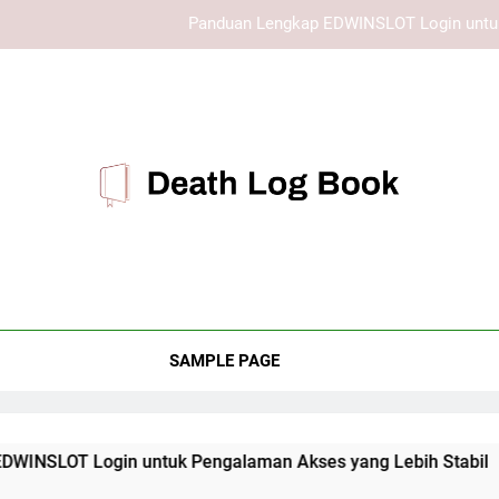
Panduan Lengkap EDWINSLOT Login untuk
Login Edwinslot Tanpa Hambatan
Panduan Login Lebah4D
Panduan Memahami T
Panduan Lengkap EDWINSLOT Login untuk
Login Edwinslot Tanpa Hambatan
th Log Book
eath Log Book Untuk Pendataan Yang Aman Dan Terpercaya.
Panduan Login Lebah4D
SAMPLE PAGE
gin untuk Pengalaman Akses yang Lebih Stabil
Login
2 Month