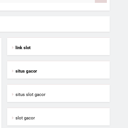
link slot
situs gacor
situs slot gacor
slot gacor