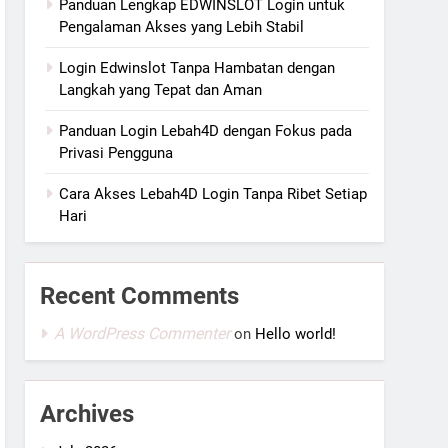
Panduan Lengkap EDWINSLOT Login untuk
Pengalaman Akses yang Lebih Stabil
Login Edwinslot Tanpa Hambatan dengan
Langkah yang Tepat dan Aman
Panduan Login Lebah4D dengan Fokus pada
Privasi Pengguna
Cara Akses Lebah4D Login Tanpa Ribet Setiap
Hari
Recent Comments
A WordPress Commenter
on
Hello world!
Archives