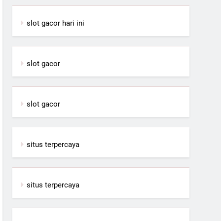
slot gacor hari ini
slot gacor
slot gacor
situs terpercaya
situs terpercaya