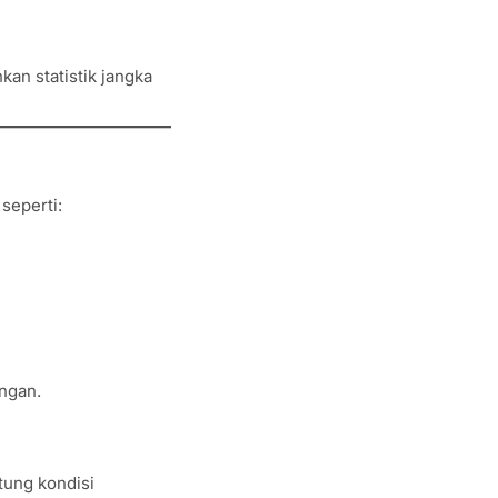
an statistik jangka
seperti:
ngan.
tung kondisi