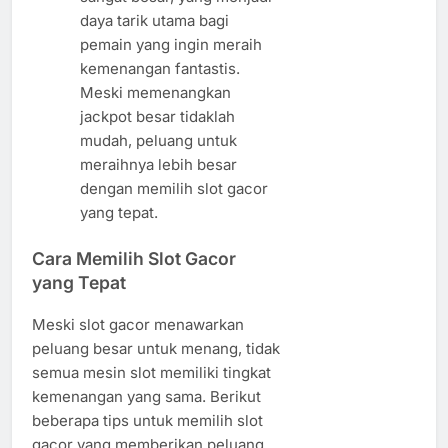
daya tarik utama bagi
pemain yang ingin meraih
kemenangan fantastis.
Meski memenangkan
jackpot besar tidaklah
mudah, peluang untuk
meraihnya lebih besar
dengan memilih slot gacor
yang tepat.
Cara Memilih Slot Gacor
yang Tepat
Meski slot gacor menawarkan
peluang besar untuk menang, tidak
semua mesin slot memiliki tingkat
kemenangan yang sama. Berikut
beberapa tips untuk memilih slot
gacor yang memberikan peluang