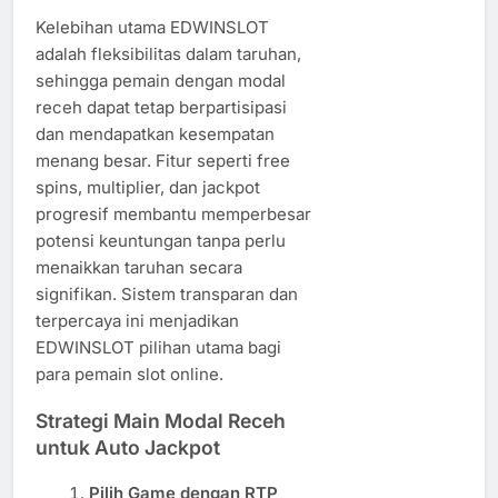
Kelebihan utama EDWINSLOT
adalah fleksibilitas dalam taruhan,
sehingga pemain dengan modal
receh dapat tetap berpartisipasi
dan mendapatkan kesempatan
menang besar. Fitur seperti free
spins, multiplier, dan jackpot
progresif membantu memperbesar
potensi keuntungan tanpa perlu
menaikkan taruhan secara
signifikan. Sistem transparan dan
terpercaya ini menjadikan
EDWINSLOT pilihan utama bagi
para pemain slot online.
Strategi Main Modal Receh
untuk Auto Jackpot
Pilih Game dengan RTP