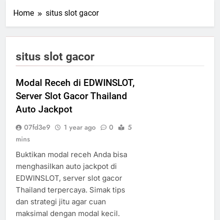
Home
situs slot gacor
situs slot gacor
Modal Receh di EDWINSLOT,
Server Slot Gacor Thailand
Auto Jackpot
07fd3e9
1 year ago
0
5
mins
Buktikan modal receh Anda bisa
menghasilkan auto jackpot di
EDWINSLOT, server slot gacor
Thailand terpercaya. Simak tips
dan strategi jitu agar cuan
maksimal dengan modal kecil.