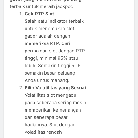
terbaik untuk meraih jackpot:
Cek RTP Slot
Salah satu indikator terbaik
untuk menemukan slot
gacor adalah dengan
memeriksa RTP. Cari
permainan slot dengan RTP
tinggi, minimal 95% atau
lebih. Semakin tinggi RTP,
semakin besar peluang
Anda untuk menang.
Pilih Volatilitas yang Sesuai
Volatilitas slot mengacu
pada seberapa sering mesin
memberikan kemenangan
dan seberapa besar
hadiahnya. Slot dengan
volatilitas rendah