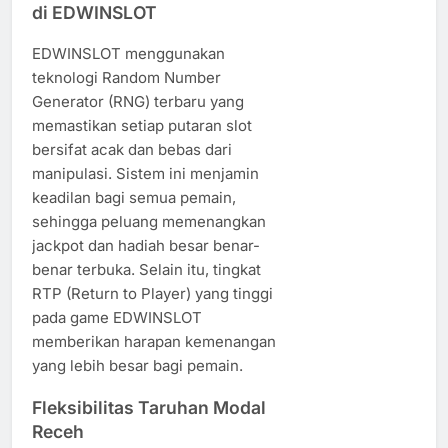
di EDWINSLOT
EDWINSLOT menggunakan
teknologi Random Number
Generator (RNG) terbaru yang
memastikan setiap putaran slot
bersifat acak dan bebas dari
manipulasi. Sistem ini menjamin
keadilan bagi semua pemain,
sehingga peluang memenangkan
jackpot dan hadiah besar benar-
benar terbuka. Selain itu, tingkat
RTP (Return to Player) yang tinggi
pada game EDWINSLOT
memberikan harapan kemenangan
yang lebih besar bagi pemain.
Fleksibilitas Taruhan Modal
Receh