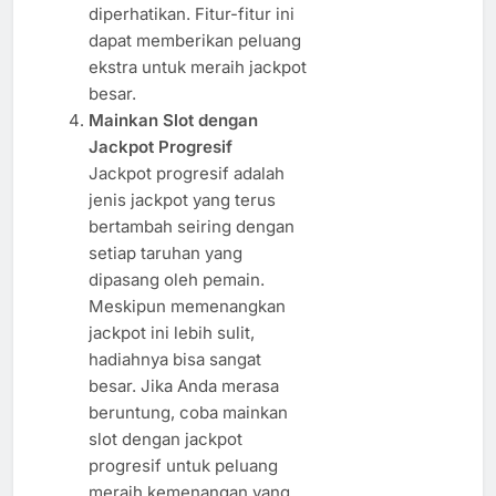
diperhatikan. Fitur-fitur ini
dapat memberikan peluang
ekstra untuk meraih jackpot
besar.
Mainkan Slot dengan
Jackpot Progresif
Jackpot progresif adalah
jenis jackpot yang terus
bertambah seiring dengan
setiap taruhan yang
dipasang oleh pemain.
Meskipun memenangkan
jackpot ini lebih sulit,
hadiahnya bisa sangat
besar. Jika Anda merasa
beruntung, coba mainkan
slot dengan jackpot
progresif untuk peluang
meraih kemenangan yang