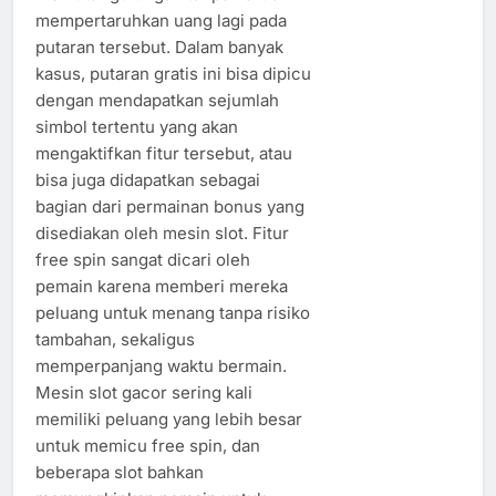
mempertaruhkan uang lagi pada
putaran tersebut. Dalam banyak
kasus, putaran gratis ini bisa dipicu
dengan mendapatkan sejumlah
simbol tertentu yang akan
mengaktifkan fitur tersebut, atau
bisa juga didapatkan sebagai
bagian dari permainan bonus yang
disediakan oleh mesin slot. Fitur
free spin sangat dicari oleh
pemain karena memberi mereka
peluang untuk menang tanpa risiko
tambahan, sekaligus
memperpanjang waktu bermain.
Mesin slot gacor sering kali
memiliki peluang yang lebih besar
untuk memicu free spin, dan
beberapa slot bahkan