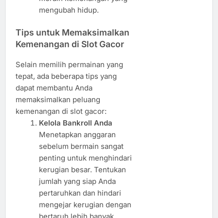
mengubah hidup.
Tips untuk Memaksimalkan
Kemenangan di Slot Gacor
Selain memilih permainan yang
tepat, ada beberapa tips yang
dapat membantu Anda
memaksimalkan peluang
kemenangan di slot gacor:
Kelola Bankroll Anda
Menetapkan anggaran
sebelum bermain sangat
penting untuk menghindari
kerugian besar. Tentukan
jumlah yang siap Anda
pertaruhkan dan hindari
mengejar kerugian dengan
bertaruh lebih banyak.