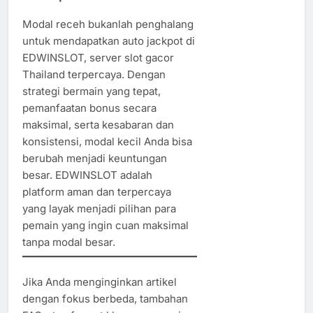
Modal receh bukanlah penghalang
untuk mendapatkan auto jackpot di
EDWINSLOT, server slot gacor
Thailand terpercaya. Dengan
strategi bermain yang tepat,
pemanfaatan bonus secara
maksimal, serta kesabaran dan
konsistensi, modal kecil Anda bisa
berubah menjadi keuntungan
besar. EDWINSLOT adalah
platform aman dan terpercaya
yang layak menjadi pilihan para
pemain yang ingin cuan maksimal
tanpa modal besar.
Jika Anda menginginkan artikel
dengan fokus berbeda, tambahan