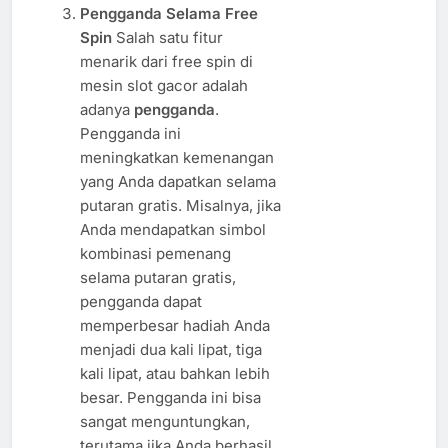
Pengganda Selama Free
Spin
Salah satu fitur
menarik dari free spin di
mesin slot gacor adalah
adanya
pengganda
.
Pengganda ini
meningkatkan kemenangan
yang Anda dapatkan selama
putaran gratis. Misalnya, jika
Anda mendapatkan simbol
kombinasi pemenang
selama putaran gratis,
pengganda dapat
memperbesar hadiah Anda
menjadi dua kali lipat, tiga
kali lipat, atau bahkan lebih
besar. Pengganda ini bisa
sangat menguntungkan,
terutama jika Anda berhasil