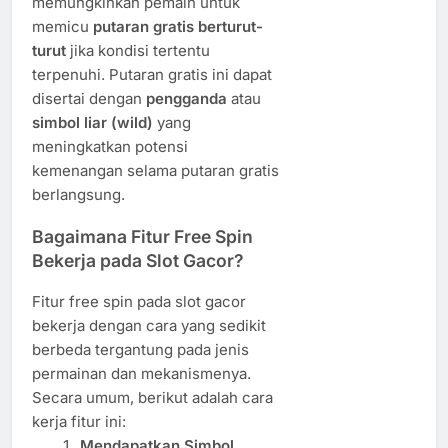
memungkinkan pemain untuk
memicu
putaran gratis berturut-
turut
jika kondisi tertentu
terpenuhi. Putaran gratis ini dapat
disertai dengan
pengganda
atau
simbol liar (wild)
yang
meningkatkan potensi
kemenangan selama putaran gratis
berlangsung.
Bagaimana Fitur Free Spin
Bekerja pada Slot Gacor?
Fitur free spin pada slot gacor
bekerja dengan cara yang sedikit
berbeda tergantung pada jenis
permainan dan mekanismenya.
Secara umum, berikut adalah cara
kerja fitur ini:
Mendapatkan Simbol