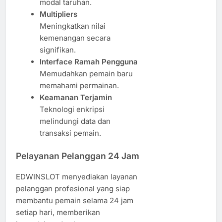
modal taruhan.
Multipliers
Meningkatkan nilai
kemenangan secara
signifikan.
Interface Ramah Pengguna
Memudahkan pemain baru
memahami permainan.
Keamanan Terjamin
Teknologi enkripsi
melindungi data dan
transaksi pemain.
Pelayanan Pelanggan 24 Jam
EDWINSLOT menyediakan layanan
pelanggan profesional yang siap
membantu pemain selama 24 jam
setiap hari, memberikan