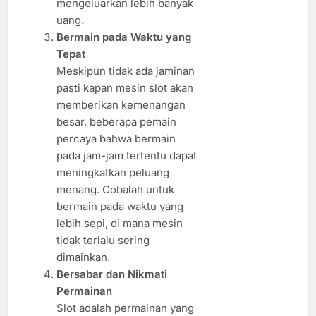
mengeluarkan lebih banyak
uang.
Bermain pada Waktu yang
Tepat
Meskipun tidak ada jaminan
pasti kapan mesin slot akan
memberikan kemenangan
besar, beberapa pemain
percaya bahwa bermain
pada jam-jam tertentu dapat
meningkatkan peluang
menang. Cobalah untuk
bermain pada waktu yang
lebih sepi, di mana mesin
tidak terlalu sering
dimainkan.
Bersabar dan Nikmati
Permainan
Slot adalah permainan yang