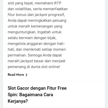
slot yang tepat, memahami RTP
dan volatilitas, serta memanfaatkan
fitur bonus dan jackpot progresif,
Anda dapat meningkatkan peluang
untuk meraih kemenangan yang
menguntungkan. Ingatlah untuk
selalu bermain dengan bijak,
mengelola anggaran dengan hati-
hati, dan menikmati setiap momen
permainan. Semoga Anda dapat
meraih jackpot besar dan menjadi
pemenang di dunia slot online!
Read More
Slot Gacor dengan Fitur Free
Spin: Bagaimana Cara
Kerjanya?