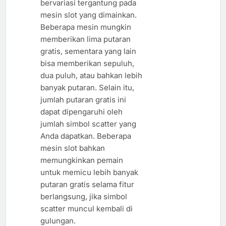
bervariasi tergantung pada
mesin slot yang dimainkan.
Beberapa mesin mungkin
memberikan lima putaran
gratis, sementara yang lain
bisa memberikan sepuluh,
dua puluh, atau bahkan lebih
banyak putaran. Selain itu,
jumlah putaran gratis ini
dapat dipengaruhi oleh
jumlah simbol scatter yang
Anda dapatkan. Beberapa
mesin slot bahkan
memungkinkan pemain
untuk memicu lebih banyak
putaran gratis selama fitur
berlangsung, jika simbol
scatter muncul kembali di
gulungan.