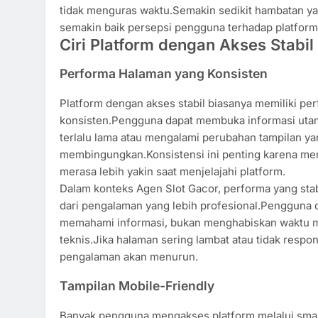
tidak menguras waktu.Semakin sedikit hambatan ya
semakin baik persepsi pengguna terhadap platform
Ciri Platform dengan Akses Stabil
Performa Halaman yang Konsisten
Platform dengan akses stabil biasanya memiliki pe
konsisten.Pengguna dapat membuka informasi ut
terlalu lama atau mengalami perubahan tampilan y
membingungkan.Konsistensi ini penting karena m
merasa lebih yakin saat menjelajahi platform.
Dalam konteks Agen Slot Gacor, performa yang stab
dari pengalaman yang lebih profesional.Pengguna 
memahami informasi, bukan menghabiskan waktu 
teknis.Jika halaman sering lambat atau tidak respons
pengalaman akan menurun.
Tampilan Mobile-Friendly
Banyak pengguna mengakses platform melalui smar