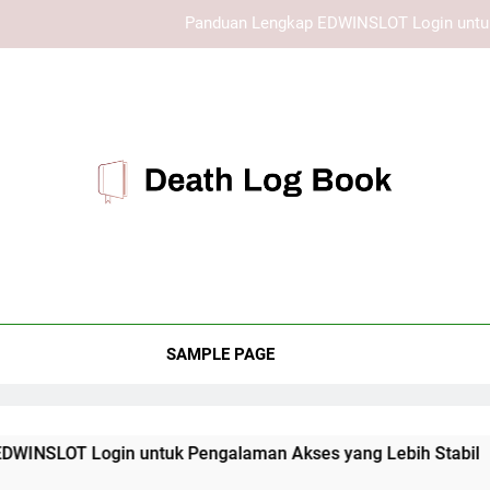
Panduan Lengkap EDWINSLOT Login untuk
Login Edwinslot Tanpa Hambatan
Panduan Login Lebah4D
Panduan Memahami T
Panduan Lengkap EDWINSLOT Login untuk
Login Edwinslot Tanpa Hambatan
th Log Book
eath Log Book Untuk Pendataan Yang Aman Dan Terpercaya.
Panduan Login Lebah4D
SAMPLE PAGE
gin untuk Pengalaman Akses yang Lebih Stabil
Login
2 Month