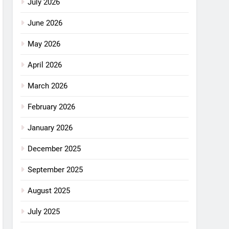
July 2026
June 2026
May 2026
April 2026
March 2026
February 2026
January 2026
December 2025
September 2025
August 2025
July 2025