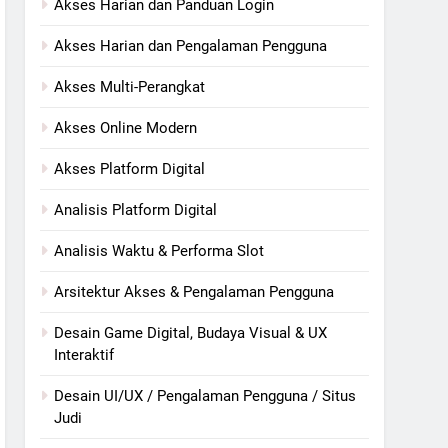
Akses Harian dan Panduan Login
Akses Harian dan Pengalaman Pengguna
Akses Multi-Perangkat
Akses Online Modern
Akses Platform Digital
Analisis Platform Digital
Analisis Waktu & Performa Slot
Arsitektur Akses & Pengalaman Pengguna
Desain Game Digital, Budaya Visual & UX
Interaktif
Desain UI/UX / Pengalaman Pengguna / Situs
Judi