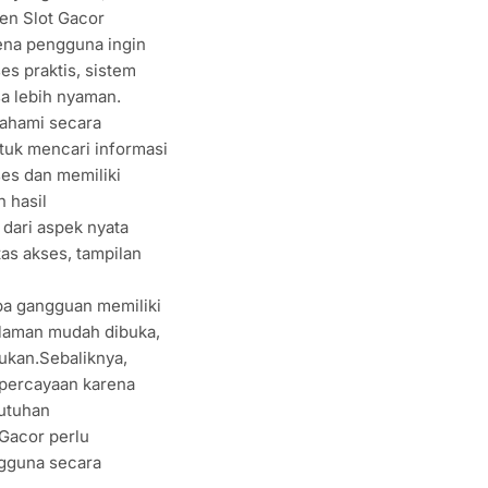
en Slot Gacor
rena pengguna ingin
 praktis, sistem
sa lebih nyaman.
pahami secara
tuk mencari informasi
ses dan memiliki
n hasil
i dari aspek nyata
tas akses, tampilan
npa gangguan memiliki
alaman mudah dibuka,
mukan.Sebaliknya,
epercayaan karena
utuhan
Gacor perlu
ngguna secara