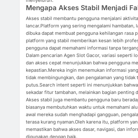
menyeluruh.
Mengapa Akses Stabil Menjadi Fa
Akses stabil membantu pengguna menjalani aktivitas
lancar.Platform yang sering mengalami hambatan, la
dibuka dapat membuat pengguna kehilangan rasa p
platform yang stabil memberikan kesan lebih profe
pengguna dapat memahami informasi tanpa tergang
Dalam pencarian Agen Slot Gacor, variasi seperti logi
dan akses cepat menunjukkan bahwa pengguna m
kepastian.Mereka ingin menemukan informasi yang 
tidak membingungkan, dan pengalaman yang tidak 
putus.Search intent seperti ini menunjukkan bahwa 
sekadar fitur tambahan, melainkan bagian penting 
Akses stabil juga membantu pengguna baru berada
biasanya membutuhkan waktu untuk memahami alur 
awal mereka sudah menghadapi gangguan, pengala
terasa kurang nyaman.Oleh karena itu, platform yan
memastikan bahwa akses dasar, navigasi, dan info
digunakan dengan baik.