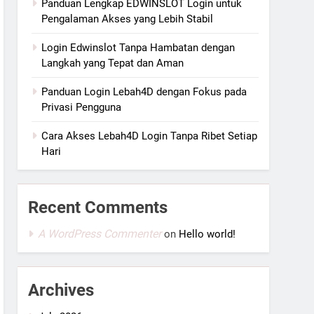
Panduan Lengkap EDWINSLOT Login untuk
Pengalaman Akses yang Lebih Stabil
Login Edwinslot Tanpa Hambatan dengan
Langkah yang Tepat dan Aman
Panduan Login Lebah4D dengan Fokus pada
Privasi Pengguna
Cara Akses Lebah4D Login Tanpa Ribet Setiap
Hari
Recent Comments
A WordPress Commenter
on
Hello world!
Archives