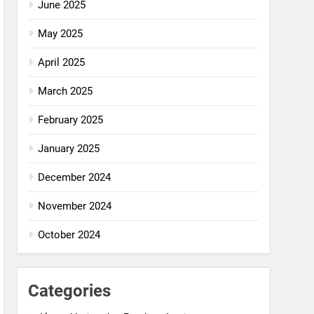
June 2025
May 2025
April 2025
March 2025
February 2025
January 2025
December 2024
November 2024
October 2024
Categories