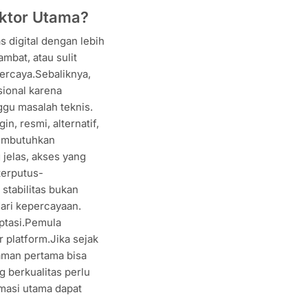
ktor Utama?
 digital dengan lebih
mbat, atau sulit
ercaya.Sebaliknya,
sional karena
gu masalah teknis.
n, resmi, alternatif,
embutuhkan
jelas, akses yang
terputus-
stabilitas bukan
dari kepercayaan.
ptasi.Pemula
platform.Jika sejak
man pertama bisa
g berkualitas perlu
rmasi utama dapat