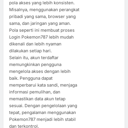
pola akses yang lebih konsisten.
Misalnya, menggunakan perangkat
pribadi yang sama, browser yang
sama, dan jaringan yang aman.
Pola seperti ini membuat proses
Login Pokemon787 lebih mudah
dikenali dan lebih nyaman
dilakukan setiap hari.
Selain itu, akun terdaftar
memungkinkan pengguna
mengelola akses dengan lebih
baik. Pengguna dapat
memperbarui kata sandi, menjaga
informasi pemulihan, dan
memastikan data akun tetap
sesuai. Dengan pengelolaan yang
tepat, pengalaman menggunakan
Pokemon787 menjadi lebih stabil
dan terkontrol.