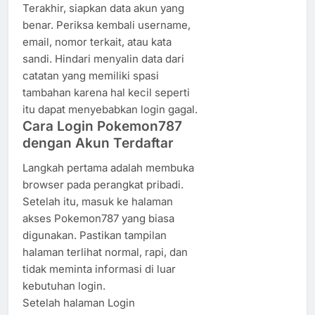
Terakhir, siapkan data akun yang
benar. Periksa kembali username,
email, nomor terkait, atau kata
sandi. Hindari menyalin data dari
catatan yang memiliki spasi
tambahan karena hal kecil seperti
itu dapat menyebabkan login gagal.
Cara Login Pokemon787
dengan Akun Terdaftar
Langkah pertama adalah membuka
browser pada perangkat pribadi.
Setelah itu, masuk ke halaman
akses Pokemon787 yang biasa
digunakan. Pastikan tampilan
halaman terlihat normal, rapi, dan
tidak meminta informasi di luar
kebutuhan login.
Setelah halaman Login