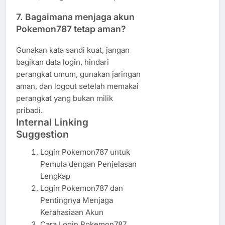
7. Bagaimana menjaga akun
Pokemon787 tetap aman?
Gunakan kata sandi kuat, jangan
bagikan data login, hindari
perangkat umum, gunakan jaringan
aman, dan logout setelah memakai
perangkat yang bukan milik
pribadi.
Internal Linking
Suggestion
Login Pokemon787 untuk
Pemula dengan Penjelasan
Lengkap
Login Pokemon787 dan
Pentingnya Menjaga
Kerahasiaan Akun
Cara Login Pokemon787