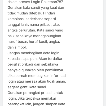
dalam proses Login Pokemon787.
Gunakan kata sandi yang kuat dan
tidak mudah ditebak. Hindari
kombinasi sederhana seperti
tanggal lahir, nama pribadi, atau
angka berurutan. Kata sandi yang
baik sebaiknya menggabungkan
huruf besar, huruf kecil, angka,
dan simbol.
Jangan membagikan data login
kepada siapa pun. Akun terdaftar
bersifat pribadi dan sebaiknya
hanya digunakan oleh pemiliknya.
Jika pernah membagikan informasi
login atau merasa akun tidak aman,
segera ganti kata sandi.
Gunakan perangkat pribadi untuk
login. Jika terpaksa memakai
perangkat lain, jangan simpan kata