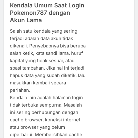
Kendala Umum Saat Login
Pokemon787 dengan
Akun Lama
Salah satu kendala yang sering
terjadi adalah data akun tidak
dikenali. Penyebabnya bisa berupa
salah ketik, kata sandi lama, huruf
kapital yang tidak sesuai, atau
spasi tambahan. Jika hal ini terjadi,
hapus data yang sudah diketik, lalu
masukkan kembali secara
perlahan.
Kendala lain adalah halaman login
tidak terbuka sempurna. Masalah
ini sering berhubungan dengan
cache browser, koneksi internet,
atau browser yang belum
diperbarui. Membersihkan cache