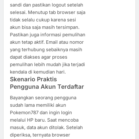
sandi dan pastikan logout setelah
selesai. Menutup tab browser saja
tidak selalu cukup karena sesi
akun bisa saja masih tersimpan.
Pastikan juga informasi pemulihan
akun tetap aktif. Email atau nomor
yang terhubung sebaiknya masih
dapat diakses agar proses
pemulihan lebih mudah jika terjadi
kendala di kemudian hari.
Skenario Praktis
Pengguna Akun Terdaftar
Bayangkan seorang pengguna
sudah lama memiliki akun
Pokemon787 dan ingin login
melalui HP baru. Saat mencoba
masuk, data akun ditolak. Setelah
diperiksa, ternyata browser