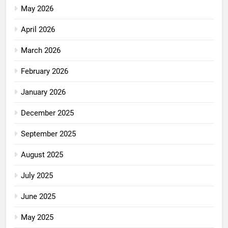
May 2026
April 2026
March 2026
February 2026
January 2026
December 2025
September 2025
August 2025
July 2025
June 2025
May 2025