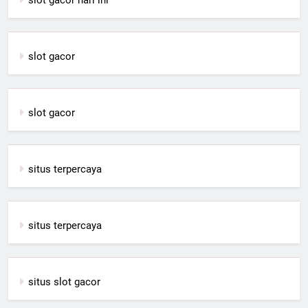
slot gacor hari ini
slot gacor
slot gacor
situs terpercaya
situs terpercaya
situs slot gacor