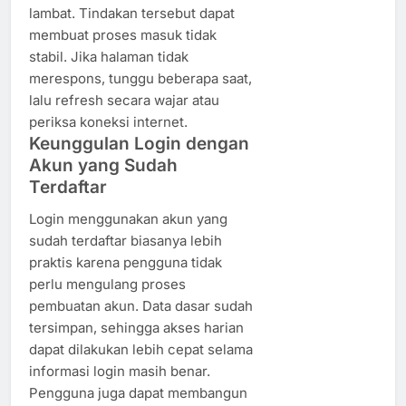
lambat. Tindakan tersebut dapat
membuat proses masuk tidak
stabil. Jika halaman tidak
merespons, tunggu beberapa saat,
lalu refresh secara wajar atau
periksa koneksi internet.
Keunggulan Login dengan
Akun yang Sudah
Terdaftar
Login menggunakan akun yang
sudah terdaftar biasanya lebih
praktis karena pengguna tidak
perlu mengulang proses
pembuatan akun. Data dasar sudah
tersimpan, sehingga akses harian
dapat dilakukan lebih cepat selama
informasi login masih benar.
Pengguna juga dapat membangun