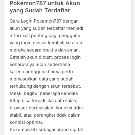
Pokemon787 untuk Akun
yang Sudah Terdaftar
Cara Login Pokemon787 dengan
akun yang sudah terdaftar menjadi
informasi penting bagi pengguna
yang ingin masuk kembali ke akun
mereka secara praktis dan aman.
Setelah akun dibuat, proses login
seharusnya lebih sederhana
karena pengguna hanya perlu
memasukkan data yang sudah
terhubung dengan akun tersebut.
Meski begitu, beberapa kendala
tetap bisa terjadi jika data salah,
browser bermasalah, koneksi tidak
stabil, atau perangkat tidak dalam
kondisi optimal.
Pokemon787 sebagai brand digital