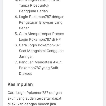
Tanpa Ribet untuk
Pengguna Harian
Login Pokemon787 dengan
Pengaturan Browser yang
Benar
Cara Mempercepat Proses
Login Pokemon787 di HP
Cara Login Pokemon787
Saat Mengalami Gangguan
Jaringan
Panduan Mengatasi Akun
Pokemon787 yang Sulit
Diakses
Kesimpulan
Cara Login Pokemon787 dengan
akun yang sudah terdaftar dapat
dilakukan dengan mudah jika