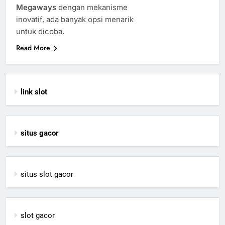
Megaways
dengan mekanisme
inovatif, ada banyak opsi menarik
untuk dicoba.
Read More
link slot
situs gacor
situs slot gacor
slot gacor