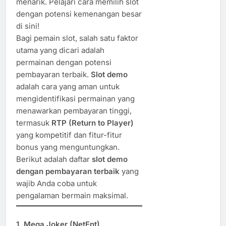
menarik. Pelajari cara memilih slot
dengan potensi kemenangan besar
di sini!
Bagi pemain slot, salah satu faktor
utama yang dicari adalah
permainan dengan potensi
pembayaran terbaik.
Slot demo
adalah cara yang aman untuk
mengidentifikasi permainan yang
menawarkan pembayaran tinggi,
termasuk
RTP (Return to Player)
yang kompetitif dan fitur-fitur
bonus yang menguntungkan.
Berikut adalah daftar
slot demo
dengan pembayaran terbaik
yang
wajib Anda coba untuk
pengalaman bermain maksimal.
1. Mega Joker (NetEnt)