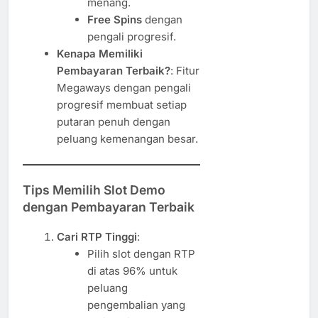
menang.
Free Spins
dengan
pengali progresif.
Kenapa Memiliki
Pembayaran Terbaik?
: Fitur
Megaways dengan pengali
progresif membuat setiap
putaran penuh dengan
peluang kemenangan besar.
Tips Memilih Slot Demo
dengan Pembayaran Terbaik
Cari RTP Tinggi
:
Pilih slot dengan RTP
di atas 96% untuk
peluang
pengembalian yang