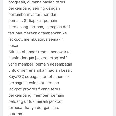
progresif, di mana hadiah terus
berkembang seiring dengan
bertambahnya taruhan dari
pemain. Setiap kali pemain
memasang taruhan, sebagian dari
taruhan mereka ditambahkan ke
jackpot, membuatnya semakin
besar.
Situs slot gacor resmi menawarkan
mesin dengan jackpot progresif
yang memberi pemain kesempatan
untuk memenangkan hadiah besar.
Kaya787, sebagai contoh, memiliki
berbagai mesin slot dengan
jackpot progresif yang terus
berkembang, memberi pemain
peluang untuk meraih jackpot
terbesar hanya dengan satu
putaran.