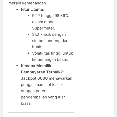
meraih kemenangan.
Fitur Utama
:
RTP hingga 98.86%
dalam mode
Supermeter.
Slot klasik dengan
simbol lonceng dan
buah.
Volatilitas tinggi untuk
kemenangan besar.
Kenapa Memiliki
Pembayaran Terbaik?
:
Jackpot 6000
menawarkan
pengalaman slot klasik
dengan potensi
pengembalian yang luar
biasa.