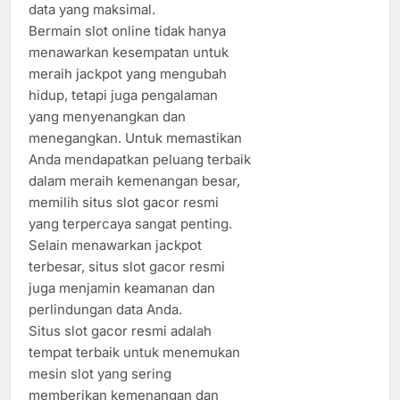
data yang maksimal.
Bermain slot online tidak hanya
menawarkan kesempatan untuk
meraih jackpot yang mengubah
hidup, tetapi juga pengalaman
yang menyenangkan dan
menegangkan. Untuk memastikan
Anda mendapatkan peluang terbaik
dalam meraih kemenangan besar,
memilih situs slot gacor resmi
yang terpercaya sangat penting.
Selain menawarkan jackpot
terbesar, situs slot gacor resmi
juga menjamin keamanan dan
perlindungan data Anda.
Situs slot gacor resmi adalah
tempat terbaik untuk menemukan
mesin slot yang sering
memberikan kemenangan dan