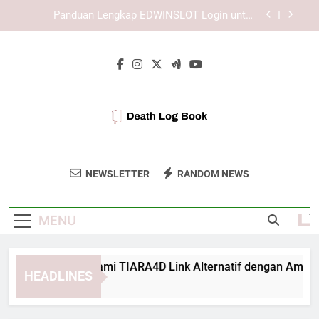
Skip
Login Edwinslot Tanpa Hambatan dengan
to
Langkah yang Tepat dan Aman
content
Panduan Login Lebah4D dengan Fokus pada
Privasi Pengguna
Panduan Memahami TIARA4D Link Alternatif
dengan Aman
Panduan Lengkap EDWINSLOT Login untuk
Pengalaman Akses yang Lebih Stabil
Login Edwinslot Tanpa Hambatan dengan
Langkah yang Tepat dan Aman
Death Log Book
Gunakan Death Log Book Untuk Pendataan
Panduan Login Lebah4D dengan Fokus pada
NEWSLETTER
RANDOM NEWS
Privasi Pengguna
Yang Aman Dan Terpercaya.
MENU
anduan Memahami TIARA4D Link Alternatif dengan Aman
HEADLINES
 Weeks Ago