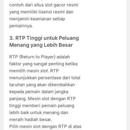
contoh dari situs slot gacor resmi
yang memiliki lisensi resmi dan
menjamin keamanan setiap
pemainnya.
3.
RTP Tinggi untuk Peluang
Menang yang Lebih Besar
RTP (Return to Player) adalah
faktor yang sangat penting ketika
memilih mesin slot. RTP
menunjukkan persentase dari total
taruhan yang akan dikembalikan
kepada pemain dalam jangka
panjang. Mesin slot dengan RTP
tinggi memberi pemain peluang
lebih baik untuk menang dan
meraih hadiah besar.
Pilih mesin slot dengan RTP di atas