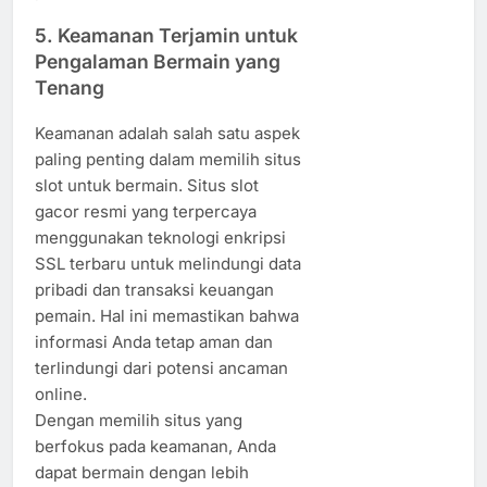
5.
Keamanan Terjamin untuk
Pengalaman Bermain yang
Tenang
Keamanan adalah salah satu aspek
paling penting dalam memilih situs
slot untuk bermain. Situs slot
gacor resmi yang terpercaya
menggunakan teknologi enkripsi
SSL terbaru untuk melindungi data
pribadi dan transaksi keuangan
pemain. Hal ini memastikan bahwa
informasi Anda tetap aman dan
terlindungi dari potensi ancaman
online.
Dengan memilih situs yang
berfokus pada keamanan, Anda
dapat bermain dengan lebih