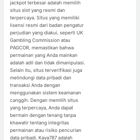
jackpot terbesar adalah memilih
situs slot yang resmi dan
terpercaya. Situs yang memiliki
lisensi resmi dari badan pengatur
perjudian yang diakui, seperti UK
Gambling Commission atau
PAGCOR, memastikan bahwa
permainan yang Anda mainkan
adalah adil dan tidak dimanipulasi.
Selain itu, situs terverifikasi juga
melindungi data pribadi dan
transaksi Anda dengan
menggunakan sistem keamanan
canggih. Dengan memilih situs
yang terpercaya, Anda dapat
bermain dengan tenang tanpa
khawatir tentang integritas
permainan atau risiko pencurian
data pribadi. Kaya787 adalah