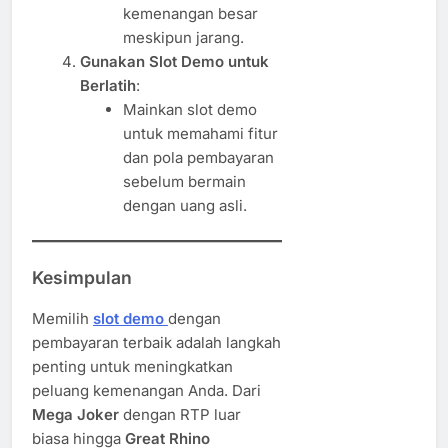
kemenangan besar
meskipun jarang.
Gunakan Slot Demo untuk
Berlatih
:
Mainkan slot demo
untuk memahami fitur
dan pola pembayaran
sebelum bermain
dengan uang asli.
Kesimpulan
Memilih
slot demo
dengan
pembayaran terbaik adalah langkah
penting untuk meningkatkan
peluang kemenangan Anda. Dari
Mega Joker
dengan RTP luar
biasa hingga
Great Rhino