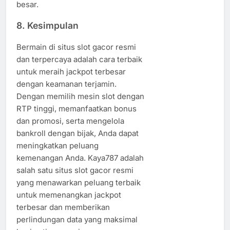
besar.
8.
Kesimpulan
Bermain di situs slot gacor resmi
dan terpercaya adalah cara terbaik
untuk meraih jackpot terbesar
dengan keamanan terjamin.
Dengan memilih mesin slot dengan
RTP tinggi, memanfaatkan bonus
dan promosi, serta mengelola
bankroll dengan bijak, Anda dapat
meningkatkan peluang
kemenangan Anda. Kaya787 adalah
salah satu situs slot gacor resmi
yang menawarkan peluang terbaik
untuk memenangkan jackpot
terbesar dan memberikan
perlindungan data yang maksimal