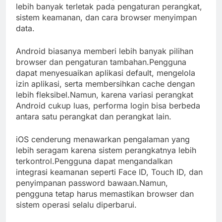
lebih banyak terletak pada pengaturan perangkat,
sistem keamanan, dan cara browser menyimpan
data.
Android biasanya memberi lebih banyak pilihan
browser dan pengaturan tambahan.Pengguna
dapat menyesuaikan aplikasi default, mengelola
izin aplikasi, serta membersihkan cache dengan
lebih fleksibel.Namun, karena variasi perangkat
Android cukup luas, performa login bisa berbeda
antara satu perangkat dan perangkat lain.
iOS cenderung menawarkan pengalaman yang
lebih seragam karena sistem perangkatnya lebih
terkontrol.Pengguna dapat mengandalkan
integrasi keamanan seperti Face ID, Touch ID, dan
penyimpanan password bawaan.Namun,
pengguna tetap harus memastikan browser dan
sistem operasi selalu diperbarui.