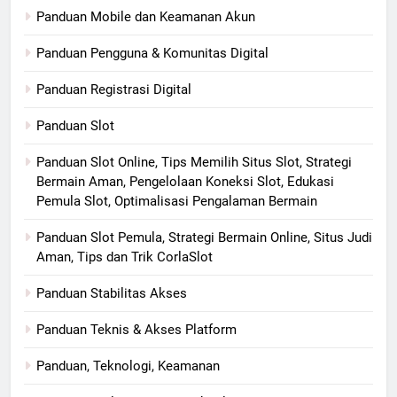
Panduan Mobile dan Keamanan Akun
Panduan Pengguna & Komunitas Digital
Panduan Registrasi Digital
Panduan Slot
Panduan Slot Online, Tips Memilih Situs Slot, Strategi
Bermain Aman, Pengelolaan Koneksi Slot, Edukasi
Pemula Slot, Optimalisasi Pengalaman Bermain
Panduan Slot Pemula, Strategi Bermain Online, Situs Judi
Aman, Tips dan Trik CorlaSlot
Panduan Stabilitas Akses
Panduan Teknis & Akses Platform
Panduan, Teknologi, Keamanan