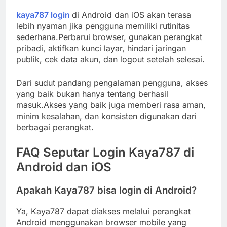
kaya787 login
di Android dan iOS akan terasa
lebih nyaman jika pengguna memiliki rutinitas
sederhana.Perbarui browser, gunakan perangkat
pribadi, aktifkan kunci layar, hindari jaringan
publik, cek data akun, dan logout setelah selesai.
Dari sudut pandang pengalaman pengguna, akses
yang baik bukan hanya tentang berhasil
masuk.Akses yang baik juga memberi rasa aman,
minim kesalahan, dan konsisten digunakan dari
berbagai perangkat.
FAQ Seputar Login Kaya787 di
Android dan iOS
Apakah Kaya787 bisa login di Android?
Ya, Kaya787 dapat diakses melalui perangkat
Android menggunakan browser mobile yang