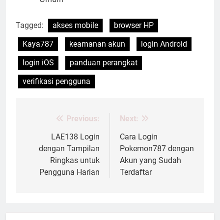
Tagged:
akses mobile
browser HP
Kaya787
keamanan akun
login Android
login iOS
panduan perangkat
verifikasi pengguna
Previous:
Next:
Post
navigation
LAE138 Login
Cara Login
dengan Tampilan
Pokemon787 dengan
Ringkas untuk
Akun yang Sudah
Pengguna Harian
Terdaftar