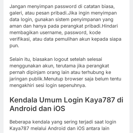
Jangan menyimpan password di catatan biasa,
galeri, atau pesan pribadi.Jika ingin menyimpan
data login, gunakan sistem penyimpanan yang
aman dan hanya pada perangkat pribadi.Hindari
membagikan username, password, kode
verifikasi, atau data pemulihan akun kepada siapa
pun.
Selain itu, biasakan logout setelah selesai
menggunakan akun, terutama jika perangkat
pernah dipinjam orang lain atau terhubung ke
jaringan publik.Menutup browser saja belum tentu
mengakhiri sesi login sepenuhnya.
Kendala Umum Login Kaya787 di
Android dan iOS
Beberapa kendala yang sering terjadi saat login
Kaya787 melalui Android dan iOS antara lain