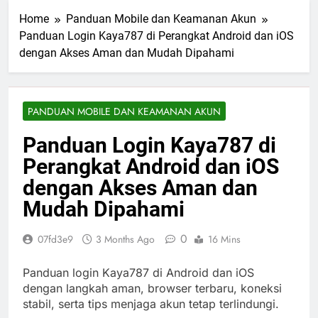
Home
Panduan Mobile dan Keamanan Akun
Panduan Login Kaya787 di Perangkat Android dan iOS
dengan Akses Aman dan Mudah Dipahami
PANDUAN MOBILE DAN KEAMANAN AKUN
Panduan Login Kaya787 di
Perangkat Android dan iOS
dengan Akses Aman dan
Mudah Dipahami
0
07fd3e9
3 Months Ago
16 Mins
Panduan login Kaya787 di Android dan iOS
dengan langkah aman, browser terbaru, koneksi
stabil, serta tips menjaga akun tetap terlindungi.