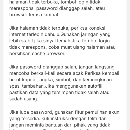
halaman tidak terbuka, tombol login tidak
merespons, password dianggap salah, atau
browser terasa lambat.
Jika halaman tidak terbuka, periksa koneksi
internet terlebih dahulu.Gunakan jaringan yang
lebih stabil jika sinyal lemah.Jika tombol login
tidak merespons, coba muat ulang halaman atau
bersihkan cache browser.
Jika password dianggap salah, jangan langsung
mencoba berkali-kali secara acak.Periksa kembali
huruf kapital, angka, simbol, dan kemungkinan
spasi tambahan.Jika menggunakan autofill,
pastikan data yang tersimpan tidak salah atau
sudah usang.
Jika lupa password, gunakan fitur pemulihan akun
yang tersedia.Ikuti instruksi dengan teliti dan
jangan meminta bantuan dari pihak yang tidak