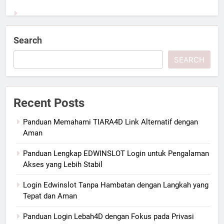
Search
SEARCH
Recent Posts
Panduan Memahami TIARA4D Link Alternatif dengan
Aman
Panduan Lengkap EDWINSLOT Login untuk Pengalaman
Akses yang Lebih Stabil
Login Edwinslot Tanpa Hambatan dengan Langkah yang
Tepat dan Aman
Panduan Login Lebah4D dengan Fokus pada Privasi