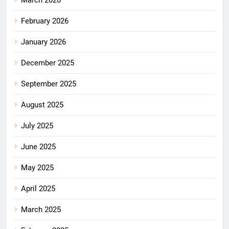
March 2026
February 2026
January 2026
December 2025
September 2025
August 2025
July 2025
June 2025
May 2025
April 2025
March 2025