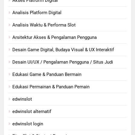
Akses Platform Digital
Analisis Platform Digital
Analisis Waktu & Performa Slot
Arsitektur Akses & Pengalaman Pengguna
Desain Game Digital, Budaya Visual & UX Interaktif
Desain UI/UX / Pengalaman Pengguna / Situs Judi
Edukasi Game & Panduan Bermain
Edukasi Permainan & Panduan Pemain
edwinslot
edwinslot alternatif
edwinslot login