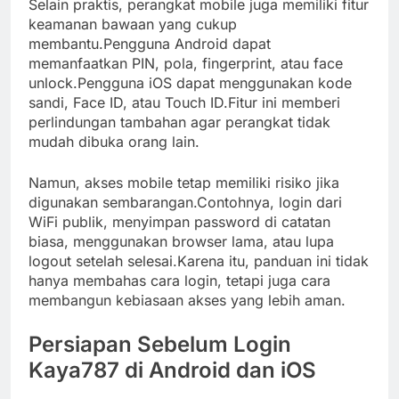
Selain praktis, perangkat mobile juga memiliki fitur
keamanan bawaan yang cukup
membantu.Pengguna Android dapat
memanfaatkan PIN, pola, fingerprint, atau face
unlock.Pengguna iOS dapat menggunakan kode
sandi, Face ID, atau Touch ID.Fitur ini memberi
perlindungan tambahan agar perangkat tidak
mudah dibuka orang lain.
Namun, akses mobile tetap memiliki risiko jika
digunakan sembarangan.Contohnya, login dari
WiFi publik, menyimpan password di catatan
biasa, menggunakan browser lama, atau lupa
logout setelah selesai.Karena itu, panduan ini tidak
hanya membahas cara login, tetapi juga cara
membangun kebiasaan akses yang lebih aman.
Persiapan Sebelum Login
Kaya787 di Android dan iOS