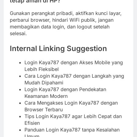
tetap aman di HP?
Gunakan perangkat pribadi, aktifkan kunci layar,
perbarui browser, hindari WiFi publik, jangan
membagikan data login, dan logout setelah
selesai.
Internal Linking Suggestion
Login Kaya787 dengan Akses Mobile yang
Lebih Fleksibel
Cara Login Kaya787 dengan Langkah yang
Mudah Dipahami
Login Kaya787 dengan Pendekatan
Keamanan Modern
Cara Mengakses Login Kaya787 dengan
Browser Terbaru
Tips Login Kaya787 agar Lebih Cepat dan
Efisien
Panduan Login Kaya787 tanpa Kesalahan
Umum