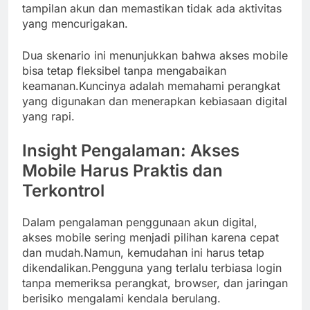
tampilan akun dan memastikan tidak ada aktivitas
yang mencurigakan.
Dua skenario ini menunjukkan bahwa akses mobile
bisa tetap fleksibel tanpa mengabaikan
keamanan.Kuncinya adalah memahami perangkat
yang digunakan dan menerapkan kebiasaan digital
yang rapi.
Insight Pengalaman: Akses
Mobile Harus Praktis dan
Terkontrol
Dalam pengalaman penggunaan akun digital,
akses mobile sering menjadi pilihan karena cepat
dan mudah.Namun, kemudahan ini harus tetap
dikendalikan.Pengguna yang terlalu terbiasa login
tanpa memeriksa perangkat, browser, dan jaringan
berisiko mengalami kendala berulang.