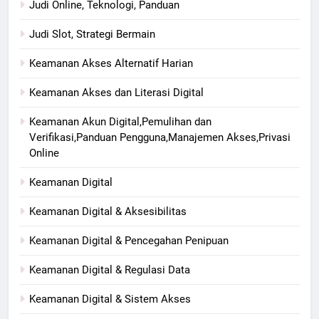
Judi Online, Teknologi, Panduan
Judi Slot, Strategi Bermain
Keamanan Akses Alternatif Harian
Keamanan Akses dan Literasi Digital
Keamanan Akun Digital,Pemulihan dan
Verifikasi,Panduan Pengguna,Manajemen Akses,Privasi
Online
Keamanan Digital
Keamanan Digital & Aksesibilitas
Keamanan Digital & Pencegahan Penipuan
Keamanan Digital & Regulasi Data
Keamanan Digital & Sistem Akses