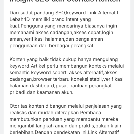
Dari sudut pandang SEO,keyword Link Alternatif
Lebah4D memiliki brand intent yang
kuat.Pengguna yang mencarinya biasanya ingin
memahami akses cadangan,akses cepat,login
aman,verifikasi halaman,dan pengalaman
penggunaan dari berbagai perangkat.
Konten yang baik tidak cukup hanya mengulang
keyword.Artikel perlu membangun konteks melalui
semantic keyword seperti akses alternatif,akses
cadangan,browser terbaru,koneksi stabil,verifikasi
halaman,dashboard,pusat bantuan,perangkat
pribadi,dan keamanan akun.
Otoritas konten dibangun melalui penjelasan yang
realistis dan mudah diterapkan.Pembaca
membutuhkan panduan yang membantu mereka
mengambil langkah aman dan praktis,bukan klaim
berlebihan.Dengan pendekatan ini,Link Alternatif