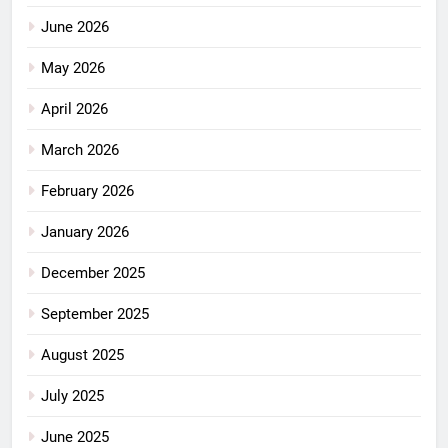
June 2026
May 2026
April 2026
March 2026
February 2026
January 2026
December 2025
September 2025
August 2025
July 2025
June 2025