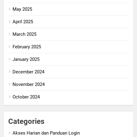
May 2025
April 2025
March 2025
February 2025
January 2025
December 2024
November 2024
October 2024
Categories
Akses Harian dan Panduan Login