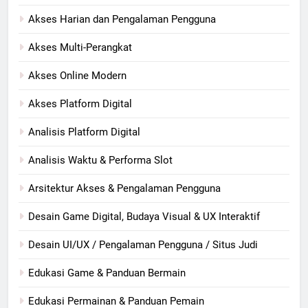
Akses Harian dan Pengalaman Pengguna
Akses Multi-Perangkat
Akses Online Modern
Akses Platform Digital
Analisis Platform Digital
Analisis Waktu & Performa Slot
Arsitektur Akses & Pengalaman Pengguna
Desain Game Digital, Budaya Visual & UX Interaktif
Desain UI/UX / Pengalaman Pengguna / Situs Judi
Edukasi Game & Panduan Bermain
Edukasi Permainan & Panduan Pemain