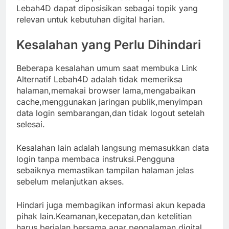
Lebah4D dapat diposisikan sebagai topik yang
relevan untuk kebutuhan digital harian.
Kesalahan yang Perlu Dihindari
Beberapa kesalahan umum saat membuka Link
Alternatif Lebah4D adalah tidak memeriksa
halaman,memakai browser lama,mengabaikan
cache,menggunakan jaringan publik,menyimpan
data login sembarangan,dan tidak logout setelah
selesai.
Kesalahan lain adalah langsung memasukkan data
login tanpa membaca instruksi.Pengguna
sebaiknya memastikan tampilan halaman jelas
sebelum melanjutkan akses.
Hindari juga membagikan informasi akun kepada
pihak lain.Keamanan,kecepatan,dan ketelitian
harus berjalan bersama agar pengalaman digital