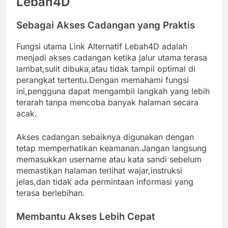
Lebah4D
Sebagai Akses Cadangan yang Praktis
Fungsi utama Link Alternatif Lebah4D adalah
menjadi akses cadangan ketika jalur utama terasa
lambat,sulit dibuka,atau tidak tampil optimal di
perangkat tertentu.Dengan memahami fungsi
ini,pengguna dapat mengambil langkah yang lebih
terarah tanpa mencoba banyak halaman secara
acak.
Akses cadangan sebaiknya digunakan dengan
tetap memperhatikan keamanan.Jangan langsung
memasukkan username atau kata sandi sebelum
memastikan halaman terlihat wajar,instruksi
jelas,dan tidak ada permintaan informasi yang
terasa berlebihan.
Membantu Akses Lebih Cepat