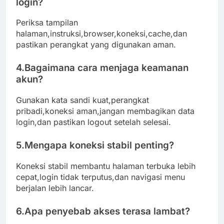
login?
Periksa tampilan
halaman,instruksi,browser,koneksi,cache,dan
pastikan perangkat yang digunakan aman.
4.Bagaimana cara menjaga keamanan
akun?
Gunakan kata sandi kuat,perangkat
pribadi,koneksi aman,jangan membagikan data
login,dan pastikan logout setelah selesai.
5.Mengapa koneksi stabil penting?
Koneksi stabil membantu halaman terbuka lebih
cepat,login tidak terputus,dan navigasi menu
berjalan lebih lancar.
6.Apa penyebab akses terasa lambat?