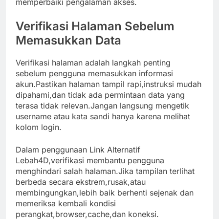
memperbaiki pengalaman akses.
Verifikasi Halaman Sebelum
Memasukkan Data
Verifikasi halaman adalah langkah penting
sebelum pengguna memasukkan informasi
akun.Pastikan halaman tampil rapi,instruksi mudah
dipahami,dan tidak ada permintaan data yang
terasa tidak relevan.Jangan langsung mengetik
username atau kata sandi hanya karena melihat
kolom login.
Dalam penggunaan Link Alternatif
Lebah4D,verifikasi membantu pengguna
menghindari salah halaman.Jika tampilan terlihat
berbeda secara ekstrem,rusak,atau
membingungkan,lebih baik berhenti sejenak dan
memeriksa kembali kondisi
perangkat,browser,cache,dan koneksi.