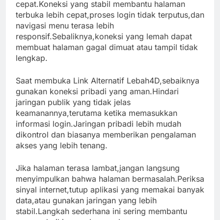
cepat.Koneksi yang stabil membantu halaman
terbuka lebih cepat,proses login tidak terputus,dan
navigasi menu terasa lebih
responsif.Sebaliknya,koneksi yang lemah dapat
membuat halaman gagal dimuat atau tampil tidak
lengkap.
Saat membuka Link Alternatif Lebah4D,sebaiknya
gunakan koneksi pribadi yang aman.Hindari
jaringan publik yang tidak jelas
keamanannya,terutama ketika memasukkan
informasi login.Jaringan pribadi lebih mudah
dikontrol dan biasanya memberikan pengalaman
akses yang lebih tenang.
Jika halaman terasa lambat,jangan langsung
menyimpulkan bahwa halaman bermasalah.Periksa
sinyal internet,tutup aplikasi yang memakai banyak
data,atau gunakan jaringan yang lebih
stabil.Langkah sederhana ini sering membantu