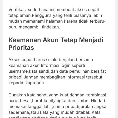
Verifikasi sederhana ini membuat akses cepat
tetap aman.Pengguna yang teliti biasanya lebih
mudah memahami halaman karena tidak terburu-
buru mengambil tindakan.
Keamanan Akun Tetap Menjadi
Prioritas
Akses cepat harus selalu berjalan bersama
keamanan akun.Informasi login seperti
username,kata sandi,dan data pemulihan bersifat
pribadi.Jangan membagikan informasi tersebut
kepada siapa pun.
Gunakan kata sandi yang kuat dengan kombinasi
huruf besar,huruf kecil,angka,dan simbol.Hindari
memakai tanggal lahir,nama pribadi,urutan angka
sederhana,atau kata yang mudah ditebak.Kata
sandi yang berbeda dari akun lain juga lebih