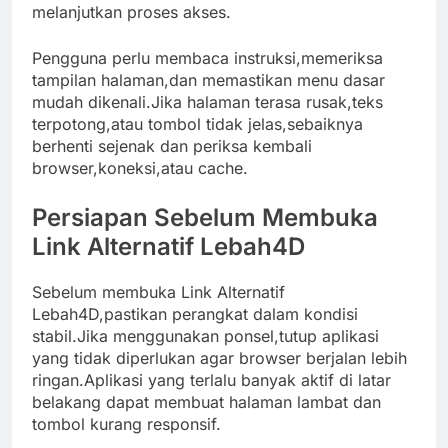
melanjutkan proses akses.
Pengguna perlu membaca instruksi,memeriksa
tampilan halaman,dan memastikan menu dasar
mudah dikenali.Jika halaman terasa rusak,teks
terpotong,atau tombol tidak jelas,sebaiknya
berhenti sejenak dan periksa kembali
browser,koneksi,atau cache.
Persiapan Sebelum Membuka
Link Alternatif Lebah4D
Sebelum membuka Link Alternatif
Lebah4D,pastikan perangkat dalam kondisi
stabil.Jika menggunakan ponsel,tutup aplikasi
yang tidak diperlukan agar browser berjalan lebih
ringan.Aplikasi yang terlalu banyak aktif di latar
belakang dapat membuat halaman lambat dan
tombol kurang responsif.