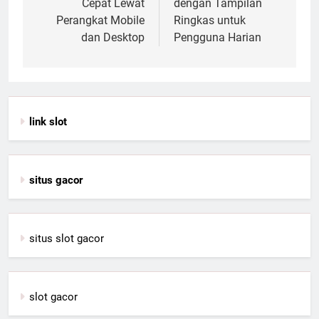
Cepat Lewat
dengan Tampilan
Perangkat Mobile
Ringkas untuk
dan Desktop
Pengguna Harian
link slot
situs gacor
situs slot gacor
slot gacor