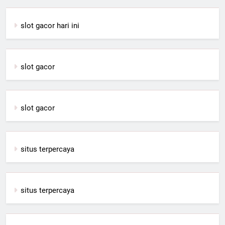
slot gacor hari ini
slot gacor
slot gacor
situs terpercaya
situs terpercaya