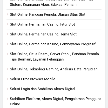
Sistem, Keamanan Akun, Edukasi Pemain
Slot Online, Panduan Pemula, Ulasan Situs Slot
Slot Online, Permainan Casino, Fitur Slot
Slot Online, Permainan Casino, Tema Slot
Slot Online, Permainan Kasino, Pembayaran Progresif
Slot Online, Situs Resmi, Server Stabil, Panduan Pemula,
Tips Bermain, Layanan Pelanggan
Slot Online, Teknologi Gaming, Analisis Data Perjudian
Solusi Error Browser Mobile
Solusi Login dan Stabilitas Akses Digital
Stabilitas Platform, Akses Digital, Pengalaman Pengguna
Online