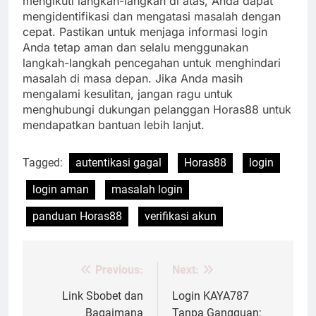
mengikuti langkah-langkah di atas, Anda dapat
mengidentifikasi dan mengatasi masalah dengan
cepat. Pastikan untuk menjaga informasi login
Anda tetap aman dan selalu menggunakan
langkah-langkah pencegahan untuk menghindari
masalah di masa depan. Jika Anda masih
mengalami kesulitan, jangan ragu untuk
menghubungi dukungan pelanggan Horas88 untuk
mendapatkan bantuan lebih lanjut.
Tagged:
autentikasi gagal
Horas88
login
login aman
masalah login
panduan Horas88
verifikasi akun
Previous:
Next:
Post
navigation
Link Sbobet dan
Login KAYA787
Bagaimana
Tanpa Gangguan: