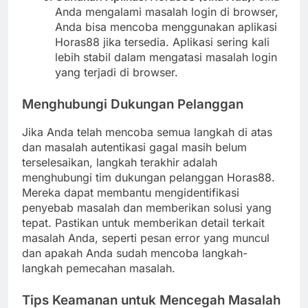
Anda mengalami masalah login di browser,
Anda bisa mencoba menggunakan aplikasi
Horas88 jika tersedia. Aplikasi sering kali
lebih stabil dalam mengatasi masalah login
yang terjadi di browser.
Menghubungi Dukungan Pelanggan
Jika Anda telah mencoba semua langkah di atas
dan masalah autentikasi gagal masih belum
terselesaikan, langkah terakhir adalah
menghubungi tim dukungan pelanggan Horas88.
Mereka dapat membantu mengidentifikasi
penyebab masalah dan memberikan solusi yang
tepat. Pastikan untuk memberikan detail terkait
masalah Anda, seperti pesan error yang muncul
dan apakah Anda sudah mencoba langkah-
langkah pemecahan masalah.
Tips Keamanan untuk Mencegah Masalah