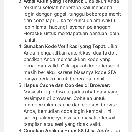
Atasi Akun yang Terkunci:
Jika akun Anda
terkunci setelah beberapa kali mencoba
login dengan gagal, tunggu beberapa menit
dan coba lagi. Jika terkunci dalam waktu
lebih lama, hubungi layanan pelanggan
Horas88 untuk mendapatkan bantuan lebih
lanjut.
Gunakan Kode Verifikasi yang Tepat:
Jika
Anda mengaktifkan autentikasi dua faktor,
pastikan Anda memasukkan kode yang
benar dan valid. Cek apakah kode tersebut
masih berlaku, karena biasanya kode 2FA
hanya berlaku untuk beberapa menit.
Hapus Cache dan Cookies di Browser:
Masalah login bisa terjadi akibat data yang
tersimpan di browser. Cobalah untuk
membersihkan cache dan cookies browser
Anda, kemudian coba login kembali. Ini
sering kali menyelesaikan masalah terkait
tampilan atau sesi yang tidak valid.
Gunakan Aplikasi Horas88 (Jika Ada):
Jika