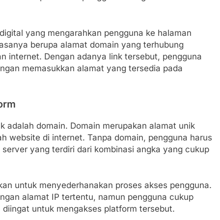
 digital yang mengarahkan pengguna ke halaman
 biasanya berupa alamat domain yang terhubung
an internet. Dengan adanya link tersebut, pengguna
engan memasukkan alamat yang tersedia pada
form
nk adalah domain. Domain merupakan alamat unik
ah website di internet. Tanpa domain, pengguna harus
erver yang terdiri dari kombinasi angka yang cukup
nakan untuk menyederhanakan proses akses pengguna.
dengan alamat IP tertentu, namun pengguna cukup
diingat untuk mengakses platform tersebut.