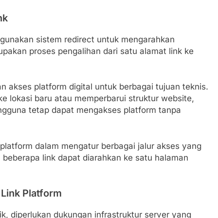
nk
ggunakan sistem redirect untuk mengarahkan
pakan proses pengalihan dari satu alamat link ke
 akses platform digital untuk berbagai tujuan teknis.
ke lokasi baru atau memperbarui struktur website,
ngguna tetap dapat mengakses platform tanpa
a platform dalam mengatur berbagai jalur akses yang
 beberapa link dapat diarahkan ke satu halaman
Link Platform
ik, diperlukan dukungan infrastruktur server yang