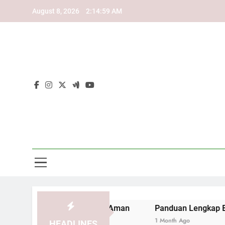
Skip
August 8, 2026
2:15:00 AM
to
content
Dea
Gunakan D
lternatif dengan Aman
Panduan Lengkap EDWINSLOT Lo
1 Month Ago
HEADLINES