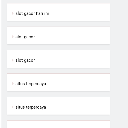
slot gacor hari ini
slot gacor
slot gacor
situs terpercaya
situs terpercaya