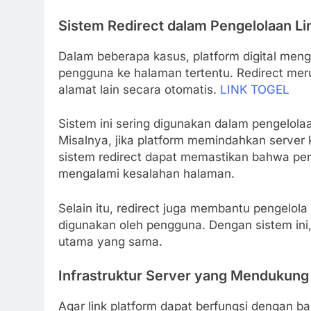
Sistem Redirect dalam Pengelolaan Li
Dalam beberapa kasus, platform digital men
pengguna ke halaman tertentu. Redirect meru
alamat lain secara otomatis.
LINK TOGEL
Sistem ini sering digunakan dalam pengelolaan
Misalnya, jika platform memindahkan server 
sistem redirect dapat memastikan bahwa pe
mengalami kesalahan halaman.
Selain itu, redirect juga membantu pengelol
digunakan oleh pengguna. Dengan sistem ini,
utama yang sama.
Infrastruktur Server yang Mendukung 
Agar link platform dapat berfungsi dengan ba