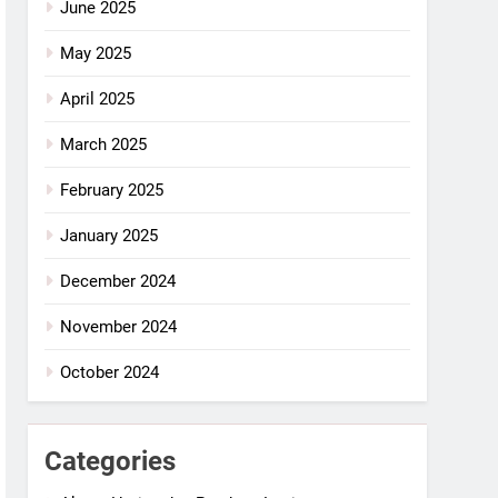
June 2025
May 2025
April 2025
March 2025
February 2025
January 2025
December 2024
November 2024
October 2024
Categories