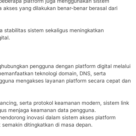
, beberapa platform juga menggunakan sistem
 akses yang dilakukan benar-benar berasal dari
stabilitas sistem sekaligus meningkatkan
tal.
ghubungkan pengguna dengan platform digital melalui
n memanfaatkan teknologi domain, DNS, serta
ngguna mengakses layanan platform secara cepat dan
lancing, serta protokol keamanan modern, sistem link
aligus menjaga keamanan data pengguna.
 mendorong inovasi dalam sistem akses platform
 semakin ditingkatkan di masa depan.