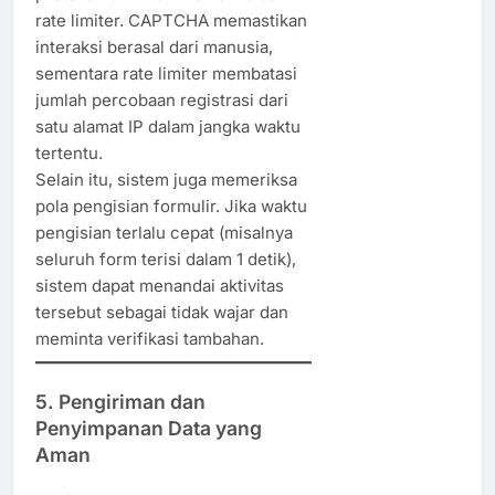
rate limiter. CAPTCHA memastikan
interaksi berasal dari manusia,
sementara rate limiter membatasi
jumlah percobaan registrasi dari
satu alamat IP dalam jangka waktu
tertentu.
Selain itu, sistem juga memeriksa
pola pengisian formulir. Jika waktu
pengisian terlalu cepat (misalnya
seluruh form terisi dalam 1 detik),
sistem dapat menandai aktivitas
tersebut sebagai tidak wajar dan
meminta verifikasi tambahan.
5.
Pengiriman dan
Penyimpanan Data yang
Aman