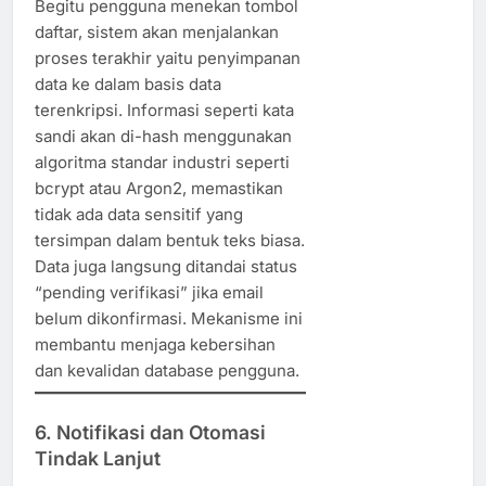
Begitu pengguna menekan tombol
daftar, sistem akan menjalankan
proses terakhir yaitu penyimpanan
data ke dalam basis data
terenkripsi. Informasi seperti kata
sandi akan di-hash menggunakan
algoritma standar industri seperti
bcrypt atau Argon2, memastikan
tidak ada data sensitif yang
tersimpan dalam bentuk teks biasa.
Data juga langsung ditandai status
“pending verifikasi” jika email
belum dikonfirmasi. Mekanisme ini
membantu menjaga kebersihan
dan kevalidan database pengguna.
6.
Notifikasi dan Otomasi
Tindak Lanjut