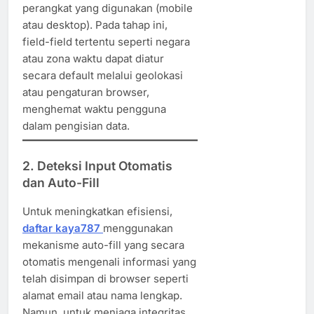
perangkat yang digunakan (mobile
atau desktop). Pada tahap ini,
field-field tertentu seperti negara
atau zona waktu dapat diatur
secara default melalui geolokasi
atau pengaturan browser,
menghemat waktu pengguna
dalam pengisian data.
2.
Deteksi Input Otomatis
dan Auto-Fill
Untuk meningkatkan efisiensi,
daftar kaya787
menggunakan
mekanisme auto-fill yang secara
otomatis mengenali informasi yang
telah disimpan di browser seperti
alamat email atau nama lengkap.
Namun, untuk menjaga integritas