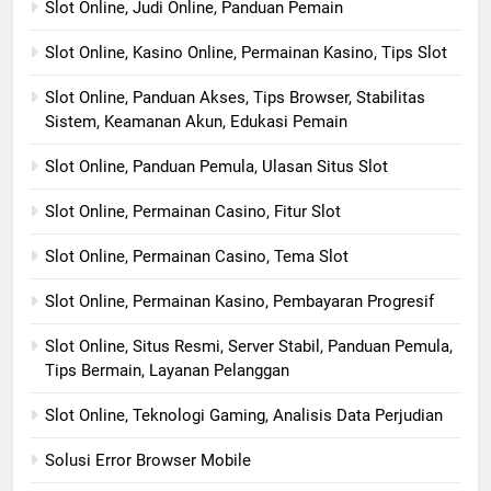
Slot Online, Judi Online, Panduan Pemain
Slot Online, Kasino Online, Permainan Kasino, Tips Slot
Slot Online, Panduan Akses, Tips Browser, Stabilitas
Sistem, Keamanan Akun, Edukasi Pemain
Slot Online, Panduan Pemula, Ulasan Situs Slot
Slot Online, Permainan Casino, Fitur Slot
Slot Online, Permainan Casino, Tema Slot
Slot Online, Permainan Kasino, Pembayaran Progresif
Slot Online, Situs Resmi, Server Stabil, Panduan Pemula,
Tips Bermain, Layanan Pelanggan
Slot Online, Teknologi Gaming, Analisis Data Perjudian
Solusi Error Browser Mobile