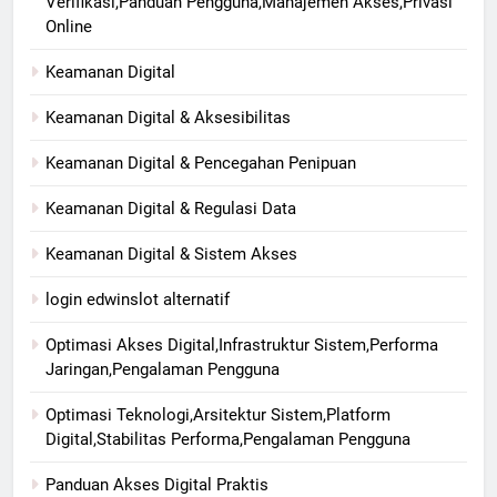
Verifikasi,Panduan Pengguna,Manajemen Akses,Privasi
Online
Keamanan Digital
Keamanan Digital & Aksesibilitas
Keamanan Digital & Pencegahan Penipuan
Keamanan Digital & Regulasi Data
Keamanan Digital & Sistem Akses
login edwinslot alternatif
Optimasi Akses Digital,Infrastruktur Sistem,Performa
Jaringan,Pengalaman Pengguna
Optimasi Teknologi,Arsitektur Sistem,Platform
Digital,Stabilitas Performa,Pengalaman Pengguna
Panduan Akses Digital Praktis