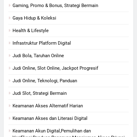
Gaming, Promo & Bonus, Strategi Bermain
Gaya Hidup & Koleksi
Health & Lifestyle
Infrastruktur Platform Digital
Judi Bola, Taruhan Online
Judi Online, Slot Online, Jackpot Progresif
Judi Online, Teknologi, Panduan
Judi Slot, Strategi Bermain
Keamanan Akses Alternatif Harian
Keamanan Akses dan Literasi Digital
Keamanan Akun Digital,Pemulihan dan