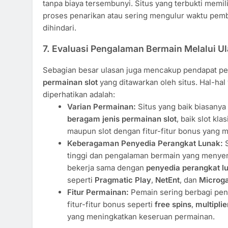
tanpa biaya tersembunyi. Situs yang terbukti memi
proses penarikan atau sering mengulur waktu pem
dihindari.
7.
Evaluasi Pengalaman Bermain Melalui U
Sebagian besar ulasan juga mencakup pendapat pe
permainan slot
yang ditawarkan oleh situs. Hal-hal
diperhatikan adalah:
Varian Permainan:
Situs yang baik biasany
beragam jenis permainan slot
, baik slot klas
maupun slot dengan fitur-fitur bonus yang m
Keberagaman Penyedia Perangkat Lunak:
S
tinggi dan pengalaman bermain yang menye
bekerja sama dengan
penyedia perangkat l
seperti
Pragmatic Play
,
NetEnt
, dan
Microg
Fitur Permainan:
Pemain sering berbagi pe
fitur-fitur bonus seperti
free spins
,
multiplie
yang meningkatkan keseruan permainan.