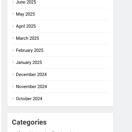
June 2025
May 2025
April 2025
March 2025
February 2025
January 2025
December 2024
November 2024
October 2024
Categories