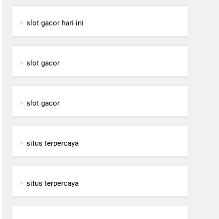
slot gacor hari ini
slot gacor
slot gacor
situs terpercaya
situs terpercaya