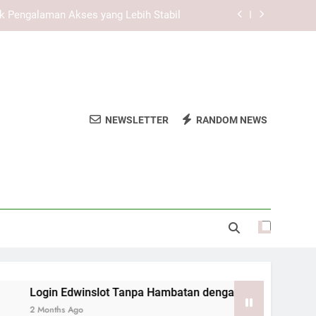
 Pengalaman Akses yang Lebih Stabil
 dengan Langkah yang Tepat dan Aman
 dengan Fokus pada Privasi Pengguna
IARA4D Link Alternatif dengan Aman
NEWSLETTER
RANDOM NEWS
 Pengalaman Akses yang Lebih Stabil
 dengan Langkah yang Tepat dan Aman
 dengan Fokus pada Privasi Pengguna
 Edwinslot Tanpa Hambatan dengan Langkah yang Tepat dan 
s Ago