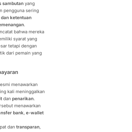
s sambutan
yang
an pengguna sering
 dan ketentuan
kemenangan
.
ncatat bahwa mereka
iliki syarat yang
sar tetapi dengan
tik dari pemain yang
bayaran
 resmi menawarkan
ing kali meninggalkan
t
dan
penarikan
.
ersebut menawarkan
ansfer bank
,
e-wallet
epat dan
transparan
,