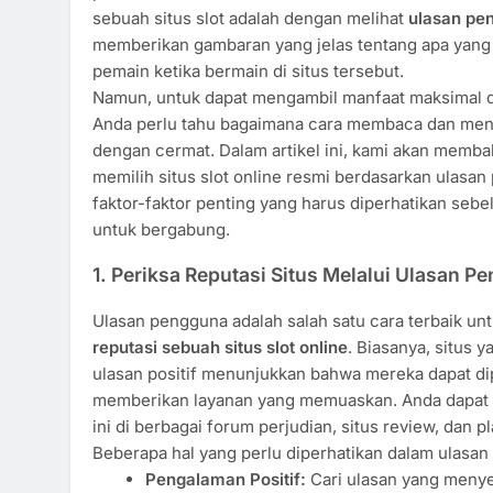
sebuah situs slot adalah dengan melihat
ulasan pe
memberikan gambaran yang jelas tentang apa yang
pemain ketika bermain di situs tersebut.
Namun, untuk dapat mengambil manfaat maksimal d
Anda perlu tahu bagaimana cara membaca dan menil
dengan cermat. Dalam artikel ini, kami akan memb
memilih situs slot online resmi berdasarkan ulasan
faktor-faktor penting yang harus diperhatikan se
untuk bergabung.
1.
Periksa Reputasi Situs Melalui Ulasan P
Ulasan pengguna adalah salah satu cara terbaik u
reputasi sebuah situs slot online
. Biasanya, situs 
ulasan positif menunjukkan bahwa mereka dapat d
memberikan layanan yang memuaskan. Anda dapat
ini di berbagai forum perjudian, situs review, dan p
Beberapa hal yang perlu diperhatikan dalam ulasa
Pengalaman Positif:
Cari ulasan yang meny