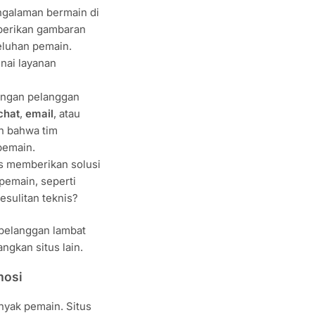
ngalaman bermain di
mberikan gambaran
eluhan pemain.
nai layanan
ngan pelanggan
chat
,
email
, atau
n bahwa tim
pemain.
s memberikan solusi
pemain, seperti
esulitan teknis?
pelanggan lambat
gkan situs lain.
mosi
nyak pemain. Situs