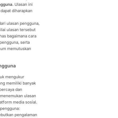
ngguna
. Ulasan ini
 dapat diharapkan
ari ulasan pengguna,
ai ulasan tersebut
ahas bagaimana cara
 pengguna, serta
belum memutuskan
engguna
ntuk mengukur
yang memiliki banyak
ipercaya dan
 menemukan ulasan
latform media sosial.
n pengguna:
ebutkan pengalaman