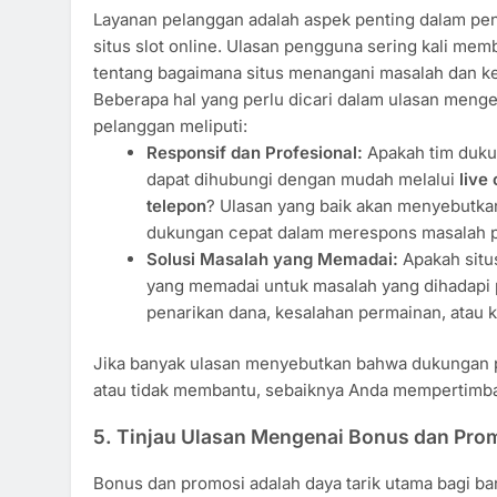
Layanan pelanggan adalah aspek penting dalam pe
situs slot online. Ulasan pengguna sering kali me
tentang bagaimana situs menangani masalah dan k
Beberapa hal yang perlu dicari dalam ulasan menge
pelanggan meliputi:
Responsif dan Profesional:
Apakah tim duku
dapat dihubungi dengan mudah melalui
live 
telepon
? Ulasan yang baik akan menyebutka
dukungan cepat dalam merespons masalah 
Solusi Masalah yang Memadai:
Apakah situ
yang memadai untuk masalah yang dihadapi 
penarikan dana, kesalahan permainan, atau k
Jika banyak ulasan menyebutkan bahwa dukungan 
atau tidak membantu, sebaiknya Anda mempertimban
5.
Tinjau Ulasan Mengenai Bonus dan Pro
Bonus dan promosi adalah daya tarik utama bagi ba