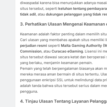
diwaspadai karena bisa menunjukkan adanya masal
situs tersebut, seperti
keluhan tentang pembayar
tidak adil
, atau
dukungan pelanggan yang tidak re
3.
Perhatikan Ulasan Mengenai Keamanan 
Keamanan adalah faktor penting dalam memilih situs
Cari ulasan yang membahas apakah situs memiliki l
perjudian resmi
seperti
Malta Gaming Authority (
Commission
, atau
Curacao eGaming
. Lisensi ini
situs tersebut diawasi secara ketat dan beroperasi
yang berlaku, menjamin keamanan pemain.
Pemain yang telah berpengalaman biasanya akan m
mereka merasa aman bermain di situs tertentu. U
penggunaan enkripsi SSL untuk melindungi data pri
adalah tanda bahwa situs tersebut serius dalam m
pengguna.
4.
Tinjau Ulasan Tentang Layanan Pelangg