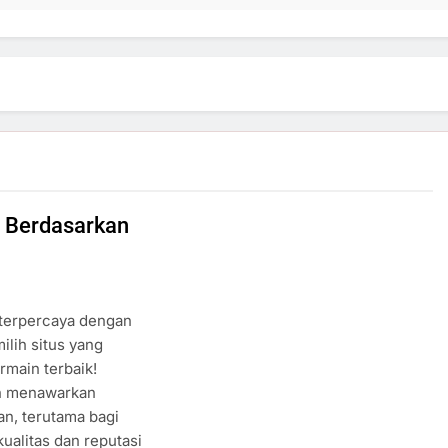
i Berdasarkan
 terpercaya dengan
lih situs yang
main terbaik!
an menawarkan
an, terutama bagi
kualitas dan reputasi