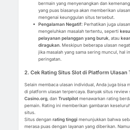
bermain yang menyenangkan dan kemenanga
yang puas biasanya akan memberikan ulasan
mengenai keunggulan situs tersebut.
Pengalaman Negatif:
Perhatikan juga ulasan
mengeluhkan masalah tertentu, seperti
kesu
pelayanan pelanggan yang buruk
, atau
kea
diragukan
. Meskipun beberapa ulasan negatif
jika masalah yang sama sering muncul, hal in
peringatan.
2.
Cek Rating Situs Slot di Platform Ulasan
Selain membaca ulasan individual, Anda juga bisa
di platform ulasan terpercaya. Banyak situs review
Casino.org
, dan
Trustpilot
menawarkan rating berd
pemain. Rating ini memberikan gambaran keseluruh
situs.
Situs dengan
rating tinggi
menunjukkan bahwa seba
merasa puas dengan layanan yang diberikan. Namun