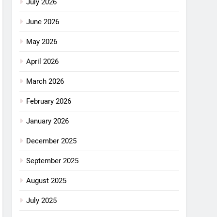
July 2026
June 2026
May 2026
April 2026
March 2026
February 2026
January 2026
December 2025
September 2025
August 2025
July 2025