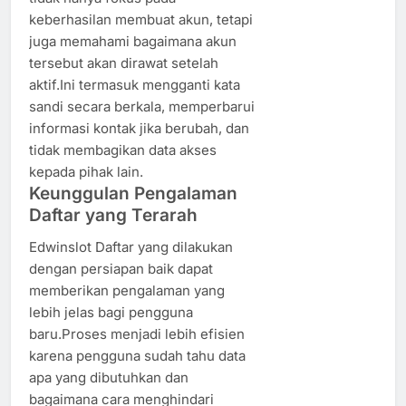
keberhasilan membuat akun, tetapi
juga memahami bagaimana akun
tersebut akan dirawat setelah
aktif.Ini termasuk mengganti kata
sandi secara berkala, memperbarui
informasi kontak jika berubah, dan
tidak membagikan data akses
kepada pihak lain.
Keunggulan Pengalaman
Daftar yang Terarah
Edwinslot Daftar yang dilakukan
dengan persiapan baik dapat
memberikan pengalaman yang
lebih jelas bagi pengguna
baru.Proses menjadi lebih efisien
karena pengguna sudah tahu data
apa yang dibutuhkan dan
bagaimana cara menghindari