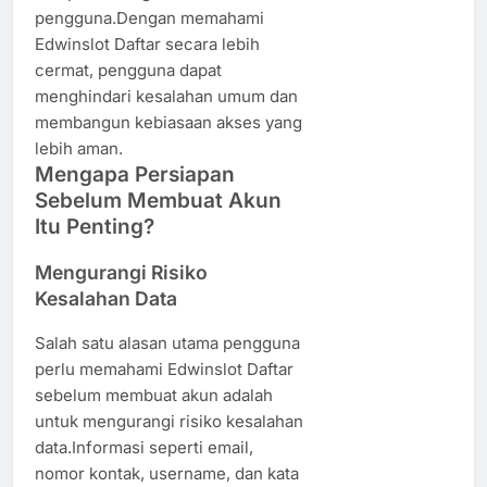
pengguna.Dengan memahami
Edwinslot Daftar secara lebih
cermat, pengguna dapat
menghindari kesalahan umum dan
membangun kebiasaan akses yang
lebih aman.
Mengapa Persiapan
Sebelum Membuat Akun
Itu Penting?
Mengurangi Risiko
Kesalahan Data
Salah satu alasan utama pengguna
perlu memahami Edwinslot Daftar
sebelum membuat akun adalah
untuk mengurangi risiko kesalahan
data.Informasi seperti email,
nomor kontak, username, dan kata