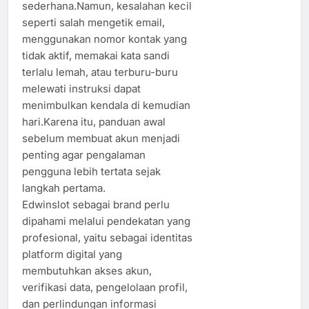
sederhana.Namun, kesalahan kecil
seperti salah mengetik email,
menggunakan nomor kontak yang
tidak aktif, memakai kata sandi
terlalu lemah, atau terburu-buru
melewati instruksi dapat
menimbulkan kendala di kemudian
hari.Karena itu, panduan awal
sebelum membuat akun menjadi
penting agar pengalaman
pengguna lebih tertata sejak
langkah pertama.
Edwinslot sebagai brand perlu
dipahami melalui pendekatan yang
profesional, yaitu sebagai identitas
platform digital yang
membutuhkan akses akun,
verifikasi data, pengelolaan profil,
dan perlindungan informasi