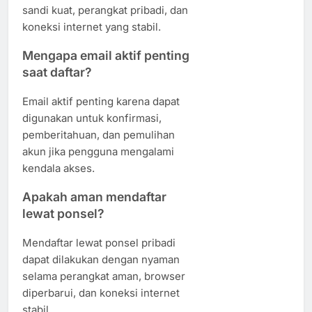
sandi kuat, perangkat pribadi, dan
koneksi internet yang stabil.
Mengapa email aktif penting
saat daftar?
Email aktif penting karena dapat
digunakan untuk konfirmasi,
pemberitahuan, dan pemulihan
akun jika pengguna mengalami
kendala akses.
Apakah aman mendaftar
lewat ponsel?
Mendaftar lewat ponsel pribadi
dapat dilakukan dengan nyaman
selama perangkat aman, browser
diperbarui, dan koneksi internet
stabil.