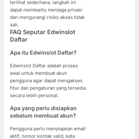
terlihat sederhana, langkah ini
dapat membantu menjaga privasi
dan mengurangi risiko akses tidak
sah.
FAQ Seputar Edwinslot
Daftar
Apa itu Edwinslot Daftar?
Edwinslot Daftar adalah proses
awal untuk membuat akun
pengguna agar dapat mengakses
fitur dan pengaturan yang tersedia
secara lebih personal.
Apa yang perlu disiapkan
sebelum membuat akun?
Pengguna perlu menyiapkan email
aktif, nomor kontak valid, kata