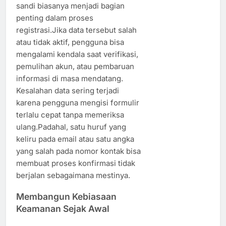
sandi biasanya menjadi bagian
penting dalam proses
registrasi.Jika data tersebut salah
atau tidak aktif, pengguna bisa
mengalami kendala saat verifikasi,
pemulihan akun, atau pembaruan
informasi di masa mendatang.
Kesalahan data sering terjadi
karena pengguna mengisi formulir
terlalu cepat tanpa memeriksa
ulang.Padahal, satu huruf yang
keliru pada email atau satu angka
yang salah pada nomor kontak bisa
membuat proses konfirmasi tidak
berjalan sebagaimana mestinya.
Membangun Kebiasaan
Keamanan Sejak Awal