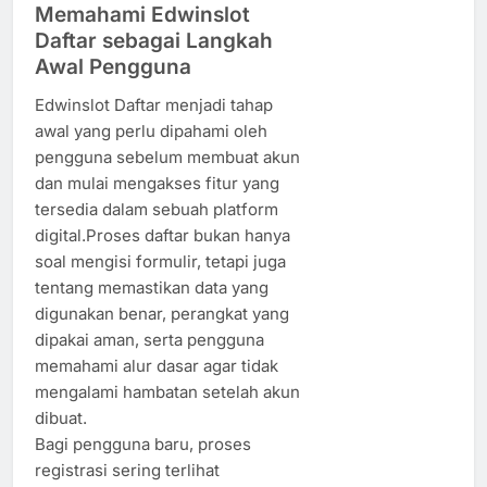
Memahami Edwinslot
Daftar sebagai Langkah
Awal Pengguna
Edwinslot Daftar menjadi tahap
awal yang perlu dipahami oleh
pengguna sebelum membuat akun
dan mulai mengakses fitur yang
tersedia dalam sebuah platform
digital.Proses daftar bukan hanya
soal mengisi formulir, tetapi juga
tentang memastikan data yang
digunakan benar, perangkat yang
dipakai aman, serta pengguna
memahami alur dasar agar tidak
mengalami hambatan setelah akun
dibuat.
Bagi pengguna baru, proses
registrasi sering terlihat