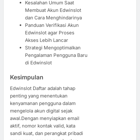
Kesalahan Umum Saat
Membuat Akun Edwinslot
dan Cara Menghindarinya
Panduan Verifikasi Akun
Edwinslot agar Proses
Akses Lebih Lancar
Strategi Mengoptimalkan
Pengalaman Pengguna Baru
di Edwinslot
Kesimpulan
Edwinslot Daftar adalah tahap
penting yang menentukan
kenyamanan pengguna dalam
mengelola akun digital sejak
awal.Dengan menyiapkan email
aktif, nomor kontak valid, kata
sandi kuat, dan perangkat pribadi