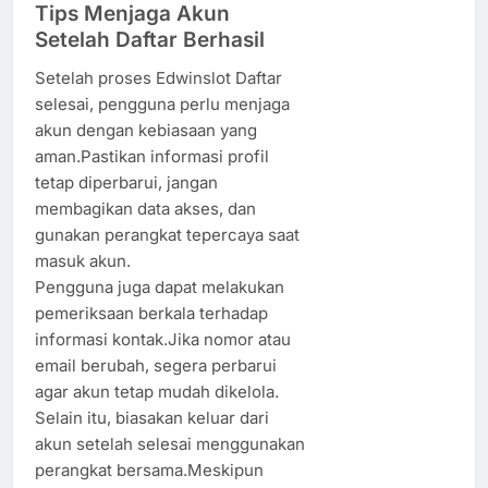
Tips Menjaga Akun
Setelah Daftar Berhasil
Setelah proses Edwinslot Daftar
selesai, pengguna perlu menjaga
akun dengan kebiasaan yang
aman.Pastikan informasi profil
tetap diperbarui, jangan
membagikan data akses, dan
gunakan perangkat tepercaya saat
masuk akun.
Pengguna juga dapat melakukan
pemeriksaan berkala terhadap
informasi kontak.Jika nomor atau
email berubah, segera perbarui
agar akun tetap mudah dikelola.
Selain itu, biasakan keluar dari
akun setelah selesai menggunakan
perangkat bersama.Meskipun