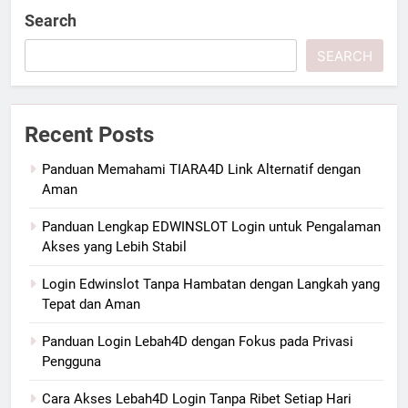
Search
SEARCH
Recent Posts
Panduan Memahami TIARA4D Link Alternatif dengan
Aman
Panduan Lengkap EDWINSLOT Login untuk Pengalaman
Akses yang Lebih Stabil
Login Edwinslot Tanpa Hambatan dengan Langkah yang
Tepat dan Aman
Panduan Login Lebah4D dengan Fokus pada Privasi
Pengguna
Cara Akses Lebah4D Login Tanpa Ribet Setiap Hari