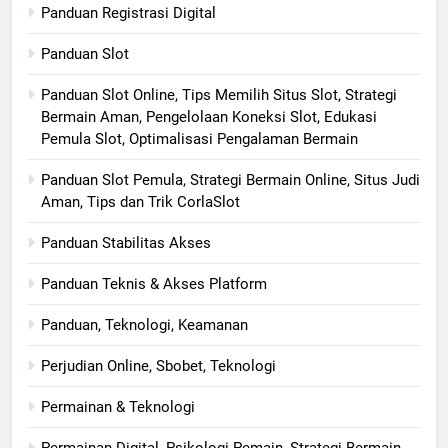
Panduan Registrasi Digital
Panduan Slot
Panduan Slot Online, Tips Memilih Situs Slot, Strategi
Bermain Aman, Pengelolaan Koneksi Slot, Edukasi
Pemula Slot, Optimalisasi Pengalaman Bermain
Panduan Slot Pemula, Strategi Bermain Online, Situs Judi
Aman, Tips dan Trik CorlaSlot
Panduan Stabilitas Akses
Panduan Teknis & Akses Platform
Panduan, Teknologi, Keamanan
Perjudian Online, Sbobet, Teknologi
Permainan & Teknologi
Permainan Digital, Psikologi Pemain, Strategi Bermain