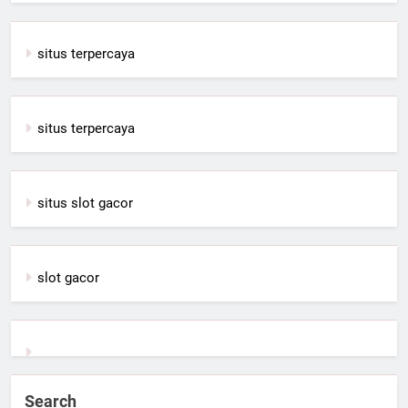
situs terpercaya
situs terpercaya
situs slot gacor
slot gacor
Search