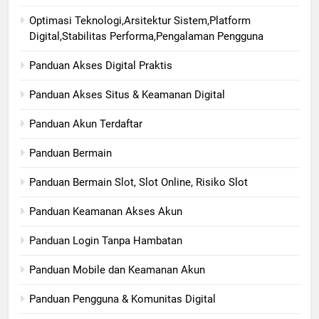
Optimasi Teknologi,Arsitektur Sistem,Platform
Digital,Stabilitas Performa,Pengalaman Pengguna
Panduan Akses Digital Praktis
Panduan Akses Situs & Keamanan Digital
Panduan Akun Terdaftar
Panduan Bermain
Panduan Bermain Slot, Slot Online, Risiko Slot
Panduan Keamanan Akses Akun
Panduan Login Tanpa Hambatan
Panduan Mobile dan Keamanan Akun
Panduan Pengguna & Komunitas Digital