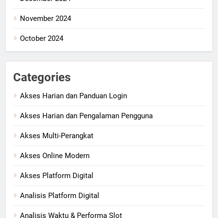
November 2024
October 2024
Categories
Akses Harian dan Panduan Login
Akses Harian dan Pengalaman Pengguna
Akses Multi-Perangkat
Akses Online Modern
Akses Platform Digital
Analisis Platform Digital
Analisis Waktu & Performa Slot