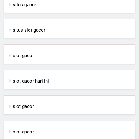
situs gacor
situs slot gacor
slot gacor
slot gacor hari ini
slot gacor
slot gacor