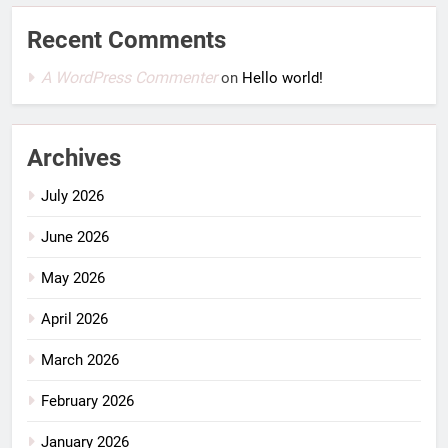
Recent Comments
A WordPress Commenter
on
Hello world!
Archives
July 2026
June 2026
May 2026
April 2026
March 2026
February 2026
January 2026