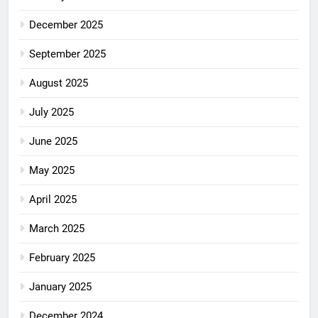
December 2025
September 2025
August 2025
July 2025
June 2025
May 2025
April 2025
March 2025
February 2025
January 2025
December 2024