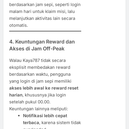
berdasarkan jam sepi, seperti login
malam hari untuk klaim misi, lalu
melanjutkan aktivitas lain secara
otomatis.
4. Keuntungan Reward dan
Akses di Jam Off-Peak
Walau Kaya787 tidak secara
eksplisit membedakan reward
berdasarkan waktu, pengguna
yang login di jam sepi memiliki
akses lebih awal ke reward reset
harian
, khususnya jika login
setelah pukul 00.00.
Keuntungan lainnya meliputi:
Notifikasi lebih cepat
terbaca
, karena sistem tidak