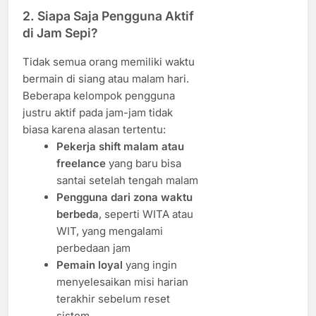
2. Siapa Saja Pengguna Aktif
di Jam Sepi?
Tidak semua orang memiliki waktu
bermain di siang atau malam hari.
Beberapa kelompok pengguna
justru aktif pada jam-jam tidak
biasa karena alasan tertentu:
Pekerja shift malam atau
freelance
yang baru bisa
santai setelah tengah malam
Pengguna dari zona waktu
berbeda
, seperti WITA atau
WIT, yang mengalami
perbedaan jam
Pemain loyal
yang ingin
menyelesaikan misi harian
terakhir sebelum reset
sistem