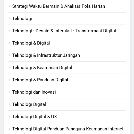
Strategi Waktu Bermain & Analisis Pola Harian
Teknologi
Teknologi · Desain & Interaksi · Transformasi Digital
Teknologi & Digital
Teknologi & Infrastruktur Jaringan
Teknologi & Keamanan Digital
Teknologi & Panduan Digital
Teknologi dan Inovasi
Teknologi Digital
Teknologi Digital & UX
Teknologi Digital Panduan Pengguna Keamanan Internet