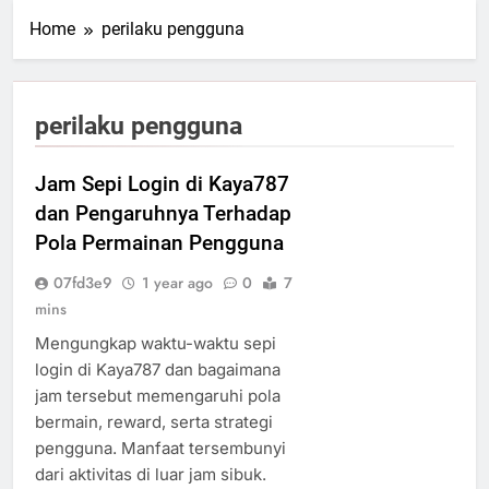
Home
perilaku pengguna
perilaku pengguna
Jam Sepi Login di Kaya787
dan Pengaruhnya Terhadap
Pola Permainan Pengguna
07fd3e9
1 year ago
0
7
mins
Mengungkap waktu-waktu sepi
login di Kaya787 dan bagaimana
jam tersebut memengaruhi pola
bermain, reward, serta strategi
pengguna. Manfaat tersembunyi
dari aktivitas di luar jam sibuk.