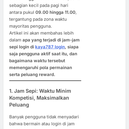
sebagian kecil pada pagi hari
antara pukul
09.00 hingga 11.00
,
tergantung pada zona waktu
mayoritas pengguna.
Artikel ini akan membahas lebih
dalam
apa yang terjadi di jam-jam
sepi login di
kaya787 login
, siapa
saja pengguna aktif saat itu, dan
bagaimana waktu tersebut
memengaruhi pola permainan
serta peluang reward.
1. Jam Sepi: Waktu Minim
Kompetisi, Maksimalkan
Peluang
Banyak pengguna tidak menyadari
bahwa bermain atau login di jam