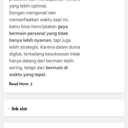
yang lebih optimal.
Dengan mengenali dan
memanfaatkan waktu sepi ini,
kamu bisa menciptakan
gaya
bermain personal yang tidak
hanya lebih nyaman
, tapi juga
lebih strategis. Karena dalam dunia
digital, terkadang kesuksesan tidak
hanya datang dari bermain lebih
sering, tetapi dari
bermain di
waktu yang tepat
.
Read More
link slot