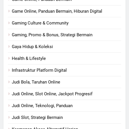
Game Online, Panduan Bermain, Hiburan Digital
Gaming Culture & Community
Gaming, Promo & Bonus, Strategi Bermain
Gaya Hidup & Koleksi
Health & Lifestyle
Infrastruktur Platform Digital
Judi Bola, Taruhan Online
Judi Online, Slot Online, Jackpot Progresif
Judi Online, Teknologi, Panduan
Judi Slot, Strategi Bermain