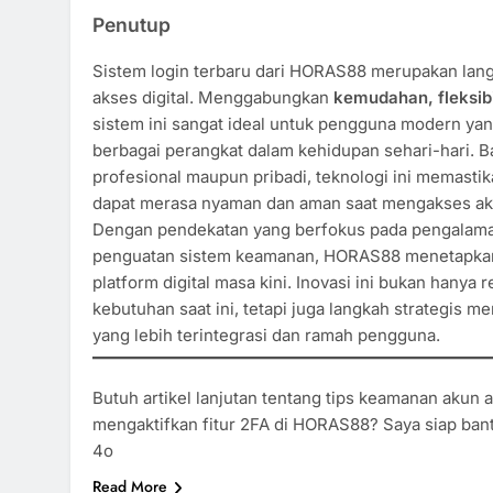
Penutup
Sistem login terbaru dari HORAS88 merupakan lan
akses digital. Menggabungkan
kemudahan, fleksib
sistem ini sangat ideal untuk pengguna modern y
berbagai perangkat dalam kehidupan sehari-hari. B
profesional maupun pribadi, teknologi ini memasti
dapat merasa nyaman dan aman saat mengakses ak
Dengan pendekatan yang berfokus pada pengalam
penguatan sistem keamanan, HORAS88 menetapkan 
platform digital masa kini. Inovasi ini bukan hanya
kebutuhan saat ini, tetapi juga langkah strategis me
yang lebih terintegrasi dan ramah pengguna.
Butuh artikel lanjutan tentang tips keamanan akun a
mengaktifkan fitur 2FA di HORAS88? Saya siap ban
4o
Read More