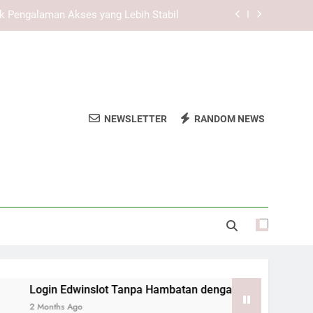
 Pengalaman Akses yang Lebih Stabil
 dengan Langkah yang Tepat dan Aman
 dengan Fokus pada Privasi Pengguna
IARA4D Link Alternatif dengan Aman
NEWSLETTER
RANDOM NEWS
 Pengalaman Akses yang Lebih Stabil
 dengan Langkah yang Tepat dan Aman
 dengan Fokus pada Privasi Pengguna
 Edwinslot Tanpa Hambatan dengan Langkah yang Tepat dan
hs Ago