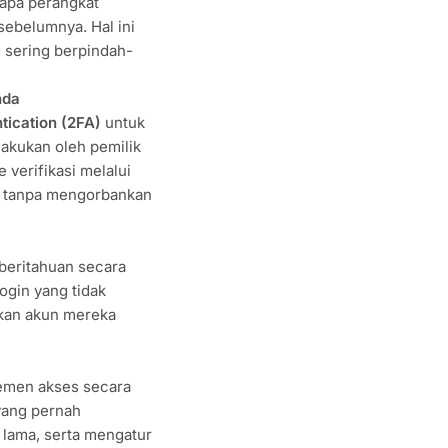
apa perangkat
sebelumnya. Hal ini
 sering berpindah-
nda
tication (2FA)
untuk
lakukan oleh pemilik
verifikasi melalui
n tanpa mengorbankan
mberitahuan secara
ogin yang tidak
kan akun mereka
men akses secara
yang pernah
 lama, serta mengatur