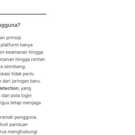
engguna?
an prinsip
 platform hanya
lam keamanan hingga
gamanan hingga rentan
a seimbang.
kasi tidak perlu
 dari jaringan baru.
detection
, yang
dan pola login
ligus tetap menjaga
h ramah pengguna.
ikuti panduan
harus menghubungi