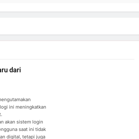
ru dari
 mengutamakan
ogi ini meningkatkan
.
n akan sistem login
ngguna saat ini tidak
digital, tetapi juga