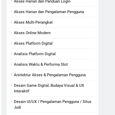
Akses Harian dan Panduan Login
Akses Harian dan Pengalaman Pengguna
Akses Multi-Perangkat
Akses Online Modern
Akses Platform Digital
Analisis Platform Digital
Analisis Waktu & Performa Slot
Arsitektur Akses & Pengalaman Pengguna
Desain Game Digital, Budaya Visual & UX
Interaktif
Desain UI/UX / Pengalaman Pengguna / Situs
Judi