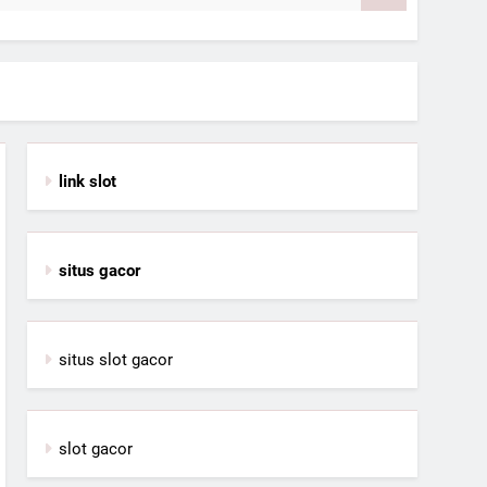
link slot
situs gacor
situs slot gacor
slot gacor