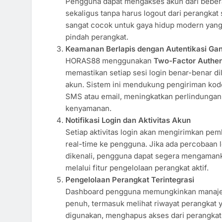
Pengguna dapat mengakses akun dari beber
sekaligus tanpa harus logout dari perangkat 
sangat cocok untuk gaya hidup modern yang
pindah perangkat.
Keamanan Berlapis dengan Autentikasi Ga
HORAS88 menggunakan
Two-Factor Authen
memastikan setiap sesi login benar-benar di
akun. Sistem ini mendukung pengiriman kode 
SMS atau email, meningkatkan perlindunga
kenyamanan.
Notifikasi Login dan Aktivitas Akun
Setiap aktivitas login akan mengirimkan pe
real-time ke pengguna. Jika ada percobaan l
dikenali, pengguna dapat segera mengaman
melalui fitur pengelolaan perangkat aktif.
Pengelolaan Perangkat Terintegrasi
Dashboard pengguna memungkinkan manaje
penuh, termasuk melihat riwayat perangkat 
digunakan, menghapus akses dari perangkat