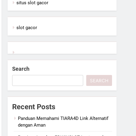
situs slot gacor
slot gacor
Search
SEARCH
Recent Posts
Panduan Memahami TIARA4D Link Alternatif
dengan Aman