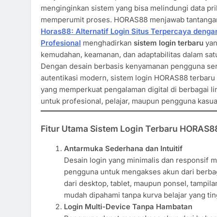
menginginkan sistem yang bisa melindungi data pr
memperumit proses. HORAS88 menjawab tantangan
Horas88: Alternatif Login Situs Terpercaya deng
Profesional
menghadirkan
sistem login terbaru
yan
kemudahan, keamanan, dan adaptabilitas dalam satu
Dengan desain berbasis kenyamanan pengguna sert
autentikasi modern, sistem login HORAS88 terbaru 
yang memperkuat pengalaman digital di berbagai lin
untuk profesional, pelajar, maupun pengguna kasua
Fitur Utama Sistem Login Terbaru HORAS8
Antarmuka Sederhana dan Intuitif
Desain login yang minimalis dan responsif
pengguna untuk mengakses akun dari berbag
dari desktop, tablet, maupun ponsel, tampila
mudah dipahami tanpa kurva belajar yang tin
Login Multi-Device Tanpa Hambatan