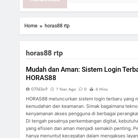
Home
horas88 rtp
horas88 rtp
Mudah dan Aman: Sistem Login Terba
HORAS88
07fd3e9
1 Year Ago
0
6 Mins
HORAS88 meluncurkan sistem login terbaru yang
kemudahan dan keamanan. Simak bagaimana teknol
kenyamanan akses pengguna di berbagai perangkat
Di tengah pesatnya perkembangan digital, kebutuha
yang efisien dan aman menjadi semakin penting. Pe
hanya menuntut kecepatan dalam mengakses layanan 