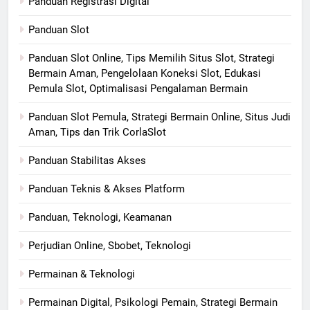
Panduan Registrasi Digital
Panduan Slot
Panduan Slot Online, Tips Memilih Situs Slot, Strategi
Bermain Aman, Pengelolaan Koneksi Slot, Edukasi
Pemula Slot, Optimalisasi Pengalaman Bermain
Panduan Slot Pemula, Strategi Bermain Online, Situs Judi
Aman, Tips dan Trik CorlaSlot
Panduan Stabilitas Akses
Panduan Teknis & Akses Platform
Panduan, Teknologi, Keamanan
Perjudian Online, Sbobet, Teknologi
Permainan & Teknologi
Permainan Digital, Psikologi Pemain, Strategi Bermain