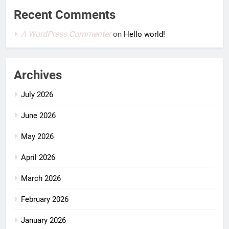
Recent Comments
A WordPress Commenter
on
Hello world!
Archives
July 2026
June 2026
May 2026
April 2026
March 2026
February 2026
January 2026