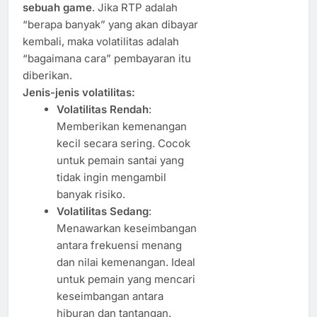
sebuah game
. Jika RTP adalah
“berapa banyak” yang akan dibayar
kembali, maka volatilitas adalah
“bagaimana cara” pembayaran itu
diberikan.
Jenis-jenis volatilitas:
Volatilitas Rendah
:
Memberikan kemenangan
kecil secara sering. Cocok
untuk pemain santai yang
tidak ingin mengambil
banyak risiko.
Volatilitas Sedang
:
Menawarkan keseimbangan
antara frekuensi menang
dan nilai kemenangan. Ideal
untuk pemain yang mencari
keseimbangan antara
hiburan dan tantangan.