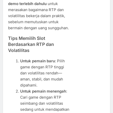
demo terlebih dahulu
untuk
merasakan bagaimana RTP dan
volatilitas bekerja dalam praktik,
sebelum memutuskan untuk
bermain dengan uang sungguhan.
Tips Memilih Slot
Berdasarkan RTP dan
Volatilitas
Untuk pemain baru
: Pilih
game dengan RTP tinggi
dan volatilitas rendah—
aman, stabil, dan mudah
dipahami.
Untuk pemain menengah
:
Cari game dengan RTP
seimbang dan volatilitas
sedang untuk mendapatkan