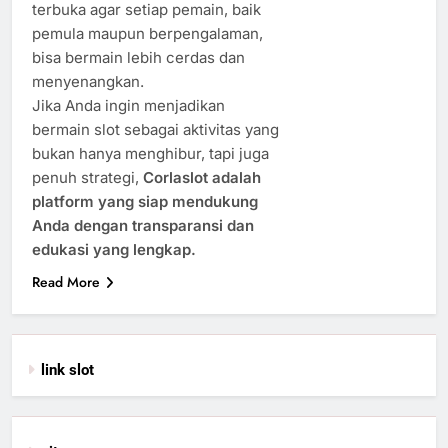
terbuka agar setiap pemain, baik
pemula maupun berpengalaman,
bisa bermain lebih cerdas dan
menyenangkan.
Jika Anda ingin menjadikan
bermain slot sebagai aktivitas yang
bukan hanya menghibur, tapi juga
penuh strategi,
Corlaslot adalah
platform yang siap mendukung
Anda dengan transparansi dan
edukasi yang lengkap.
Read More
link slot