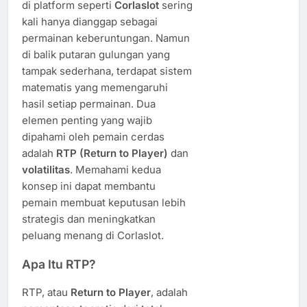
di platform seperti
Corlaslot
sering
kali hanya dianggap sebagai
permainan keberuntungan. Namun
di balik putaran gulungan yang
tampak sederhana, terdapat sistem
matematis yang memengaruhi
hasil setiap permainan. Dua
elemen penting yang wajib
dipahami oleh pemain cerdas
adalah
RTP (Return to Player)
dan
volatilitas
. Memahami kedua
konsep ini dapat membantu
pemain membuat keputusan lebih
strategis dan meningkatkan
peluang menang di Corlaslot.
Apa Itu RTP?
RTP, atau
Return to Player
, adalah