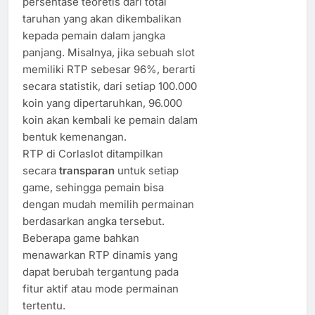
persentase teoretis dari total
taruhan yang akan dikembalikan
kepada pemain dalam jangka
panjang. Misalnya, jika sebuah slot
memiliki RTP sebesar 96%, berarti
secara statistik, dari setiap 100.000
koin yang dipertaruhkan, 96.000
koin akan kembali ke pemain dalam
bentuk kemenangan.
RTP di Corlaslot ditampilkan
secara
transparan
untuk setiap
game, sehingga pemain bisa
dengan mudah memilih permainan
berdasarkan angka tersebut.
Beberapa game bahkan
menawarkan RTP dinamis yang
dapat berubah tergantung pada
fitur aktif atau mode permainan
tertentu.