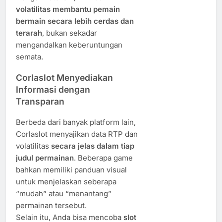
volatilitas membantu pemain
bermain secara lebih cerdas dan
terarah
, bukan sekadar
mengandalkan keberuntungan
semata.
Corlaslot Menyediakan
Informasi dengan
Transparan
Berbeda dari banyak platform lain,
Corlaslot menyajikan data RTP dan
volatilitas
secara jelas dalam tiap
judul permainan
. Beberapa game
bahkan memiliki panduan visual
untuk menjelaskan seberapa
“mudah” atau “menantang”
permainan tersebut.
Selain itu, Anda bisa mencoba
slot