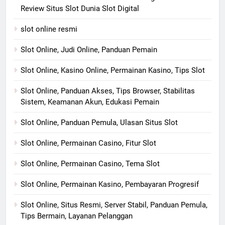
Review Situs Slot Dunia Slot Digital
slot online resmi
Slot Online, Judi Online, Panduan Pemain
Slot Online, Kasino Online, Permainan Kasino, Tips Slot
Slot Online, Panduan Akses, Tips Browser, Stabilitas
Sistem, Keamanan Akun, Edukasi Pemain
Slot Online, Panduan Pemula, Ulasan Situs Slot
Slot Online, Permainan Casino, Fitur Slot
Slot Online, Permainan Casino, Tema Slot
Slot Online, Permainan Kasino, Pembayaran Progresif
Slot Online, Situs Resmi, Server Stabil, Panduan Pemula,
Tips Bermain, Layanan Pelanggan