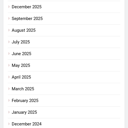
December 2025
September 2025
August 2025
July 2025
June 2025
May 2025
April 2025
March 2025
February 2025
January 2025
December 2024