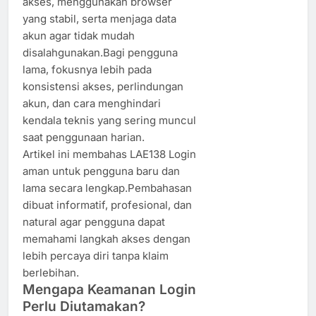
akses, menggunakan browser
yang stabil, serta menjaga data
akun agar tidak mudah
disalahgunakan.Bagi pengguna
lama, fokusnya lebih pada
konsistensi akses, perlindungan
akun, dan cara menghindari
kendala teknis yang sering muncul
saat penggunaan harian.
Artikel ini membahas LAE138 Login
aman untuk pengguna baru dan
lama secara lengkap.Pembahasan
dibuat informatif, profesional, dan
natural agar pengguna dapat
memahami langkah akses dengan
lebih percaya diri tanpa klaim
berlebihan.
Mengapa Keamanan Login
Perlu Diutamakan?