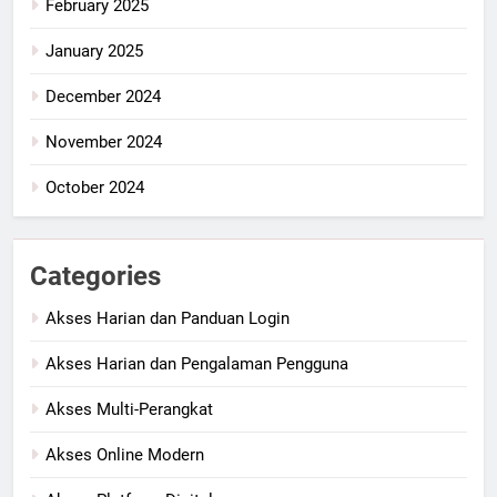
February 2025
January 2025
December 2024
November 2024
October 2024
Categories
Akses Harian dan Panduan Login
Akses Harian dan Pengalaman Pengguna
Akses Multi-Perangkat
Akses Online Modern