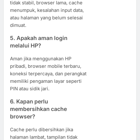
tidak stabil, browser lama, cache
menumpuk, kesalahan input data,
atau halaman yang belum selesai
dimuat.
5. Apakah aman login
melalui HP?
Aman jika menggunakan HP
pribadi, browser mobile terbaru,
koneksi terpercaya, dan perangkat
memiliki pengaman layar seperti
PIN atau sidik jari.
6. Kapan perlu
membersihkan cache
browser?
Cache perlu dibersihkan jika
halaman lambat, tampilan tidak