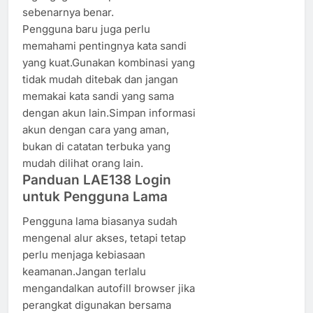
sebenarnya benar.
Pengguna baru juga perlu
memahami pentingnya kata sandi
yang kuat.Gunakan kombinasi yang
tidak mudah ditebak dan jangan
memakai kata sandi yang sama
dengan akun lain.Simpan informasi
akun dengan cara yang aman,
bukan di catatan terbuka yang
mudah dilihat orang lain.
Panduan LAE138 Login
untuk Pengguna Lama
Pengguna lama biasanya sudah
mengenal alur akses, tetapi tetap
perlu menjaga kebiasaan
keamanan.Jangan terlalu
mengandalkan autofill browser jika
perangkat digunakan bersama