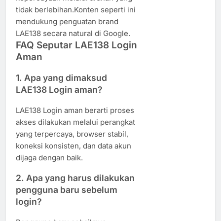
tidak berlebihan.Konten seperti ini
mendukung penguatan brand
LAE138 secara natural di Google.
FAQ Seputar LAE138 Login
Aman
1. Apa yang dimaksud
LAE138 Login aman?
LAE138 Login aman berarti proses
akses dilakukan melalui perangkat
yang terpercaya, browser stabil,
koneksi konsisten, dan data akun
dijaga dengan baik.
2. Apa yang harus dilakukan
pengguna baru sebelum
login?