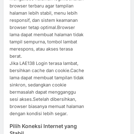
browser terbaru agar tampilan
halaman lebih stabil, menu lebih
responsif, dan sistem keamanan
browser tetap optimal.Browser
lama dapat membuat halaman tidak
tampil sempurna, tombol lambat
merespons, atau akses terasa
berat.
Jika LAE138 Login terasa lambat,
bersihkan cache dan cookie.Cache
lama dapat membuat tampilan tidak
sinkron, sedangkan cookie
bermasalah dapat mengganggu
sesi akses.Setelah dibersihkan,
browser biasanya memuat halaman
dengan kondisi lebih segar.
Pilih Koneksi Internet yang
Stabil