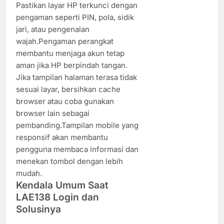
Pastikan layar HP terkunci dengan
pengaman seperti PIN, pola, sidik
jari, atau pengenalan
wajah.Pengaman perangkat
membantu menjaga akun tetap
aman jika HP berpindah tangan.
Jika tampilan halaman terasa tidak
sesuai layar, bersihkan cache
browser atau coba gunakan
browser lain sebagai
pembanding.Tampilan mobile yang
responsif akan membantu
pengguna membaca informasi dan
menekan tombol dengan lebih
mudah.
Kendala Umum Saat
LAE138 Login dan
Solusinya