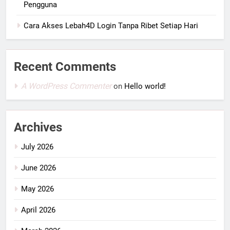
Pengguna
Cara Akses Lebah4D Login Tanpa Ribet Setiap Hari
Recent Comments
A WordPress Commenter
on
Hello world!
Archives
July 2026
June 2026
May 2026
April 2026