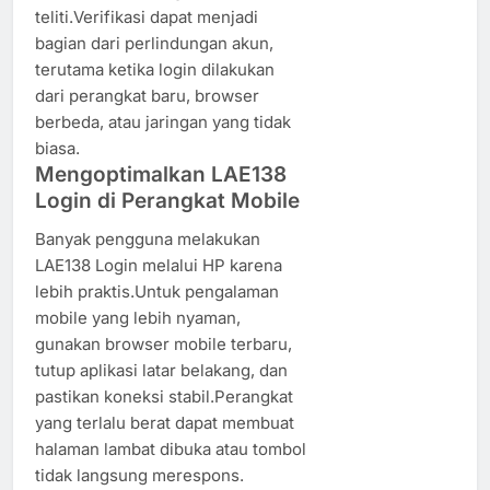
teliti.Verifikasi dapat menjadi
bagian dari perlindungan akun,
terutama ketika login dilakukan
dari perangkat baru, browser
berbeda, atau jaringan yang tidak
biasa.
Mengoptimalkan LAE138
Login di Perangkat Mobile
Banyak pengguna melakukan
LAE138 Login melalui HP karena
lebih praktis.Untuk pengalaman
mobile yang lebih nyaman,
gunakan browser mobile terbaru,
tutup aplikasi latar belakang, dan
pastikan koneksi stabil.Perangkat
yang terlalu berat dapat membuat
halaman lambat dibuka atau tombol
tidak langsung merespons.