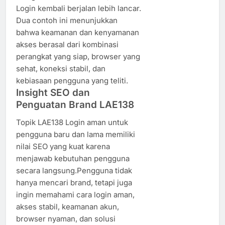
Login kembali berjalan lebih lancar.
Dua contoh ini menunjukkan
bahwa keamanan dan kenyamanan
akses berasal dari kombinasi
perangkat yang siap, browser yang
sehat, koneksi stabil, dan
kebiasaan pengguna yang teliti.
Insight SEO dan
Penguatan Brand LAE138
Topik LAE138 Login aman untuk
pengguna baru dan lama memiliki
nilai SEO yang kuat karena
menjawab kebutuhan pengguna
secara langsung.Pengguna tidak
hanya mencari brand, tetapi juga
ingin memahami cara login aman,
akses stabil, keamanan akun,
browser nyaman, dan solusi