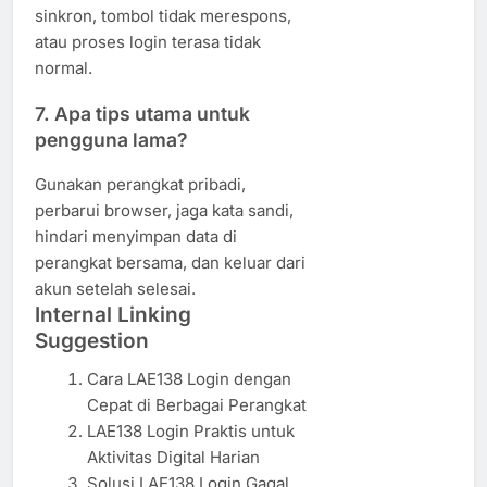
sinkron, tombol tidak merespons,
atau proses login terasa tidak
normal.
7. Apa tips utama untuk
pengguna lama?
Gunakan perangkat pribadi,
perbarui browser, jaga kata sandi,
hindari menyimpan data di
perangkat bersama, dan keluar dari
akun setelah selesai.
Internal Linking
Suggestion
Cara LAE138 Login dengan
Cepat di Berbagai Perangkat
LAE138 Login Praktis untuk
Aktivitas Digital Harian
Solusi LAE138 Login Gagal